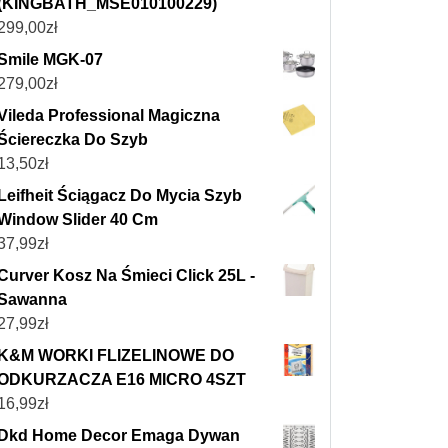
(KINGBATH_MSE010100229)
299,00
zł
Smile MGK-07
279,00
zł
Vileda Professional Magiczna
Ściereczka Do Szyb
13,50
zł
Leifheit Ściągacz Do Mycia Szyb
Window Slider 40 Cm
37,99
zł
Curver Kosz Na Śmieci Click 25L -
Sawanna
27,99
zł
K&M WORKI FLIZELINOWE DO
ODKURZACZA E16 MICRO 4SZT
16,99
zł
Dkd Home Decor Emaga Dywan