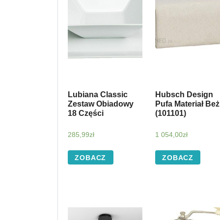
Lubiana Classic
Hubsch Design
Zestaw Obiadowy
Pufa Materiał Beż
18 Części
(101101)
285,99
zł
1 054,00
zł
ZOBACZ
ZOBACZ