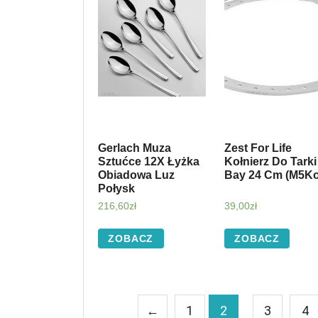
Gerlach Muza
Zest For Life
Sztućce 12X Łyżka
Kołnierz Do Tarki
Obiadowa Luz
Bay 24 Cm (M5Ko
Połysk
216,60
zł
39,00
zł
ZOBACZ
ZOBACZ
←
1
2
3
4