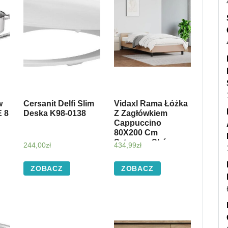
w
Cersanit Delfi Slim
Vidaxl Rama Łóżka
 8
Deska K98-0138
Z Zagłówkiem
Cappuccino
80X200 Cm
Sztuczna Skóra
244,00
zł
434,99
zł
347470
ZOBACZ
ZOBACZ