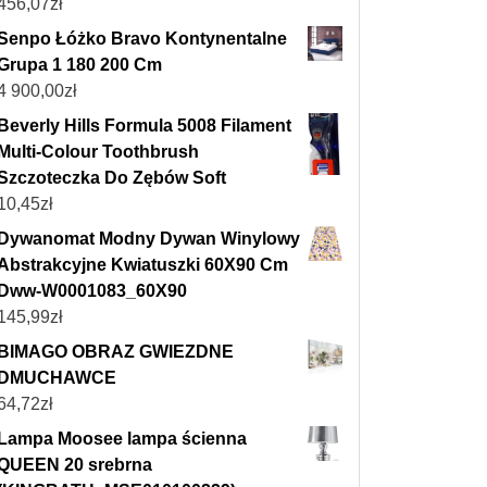
456,07
zł
Senpo Łóżko Bravo Kontynentalne
Grupa 1 180 200 Cm
4 900,00
zł
Beverly Hills Formula 5008 Filament
Multi-Colour Toothbrush
Szczoteczka Do Zębów Soft
10,45
zł
Dywanomat Modny Dywan Winylowy
Abstrakcyjne Kwiatuszki 60X90 Cm
Dww-W0001083_60X90
145,99
zł
BIMAGO OBRAZ GWIEZDNE
DMUCHAWCE
64,72
zł
Lampa Moosee lampa ścienna
QUEEN 20 srebrna