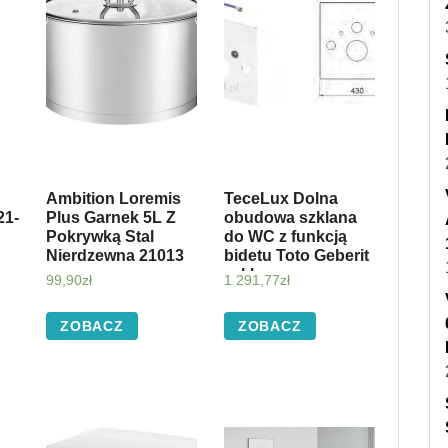
Ambition Loremis
TeceLux Dolna
21-
Plus Garnek 5L Z
obudowa szklana
Pokrywką Stal
do WC z funkcją
Nierdzewna 21013
bidetu Toto Geberit
szkło czarne
99,90
zł
1 291,77
zł
9.650.106
ZOBACZ
ZOBACZ