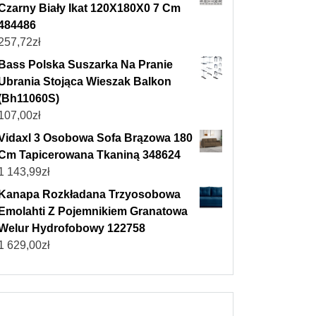
Czarny Biały Ikat 120X180X0 7 Cm
484486
257,72
zł
Bass Polska Suszarka Na Pranie
Ubrania Stojąca Wieszak Balkon
(Bh11060S)
107,00
zł
Vidaxl 3 Osobowa Sofa Brązowa 180
Cm Tapicerowana Tkaniną 348624
1 143,99
zł
Kanapa Rozkładana Trzyosobowa
Emolahti Z Pojemnikiem Granatowa
Welur Hydrofobowy 122758
1 629,00
zł