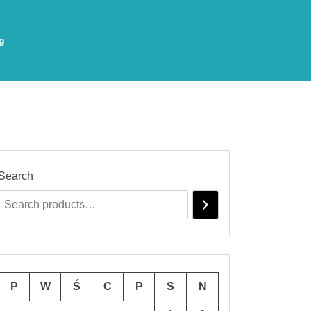
g
Search
P
W
Ś
C
P
S
N