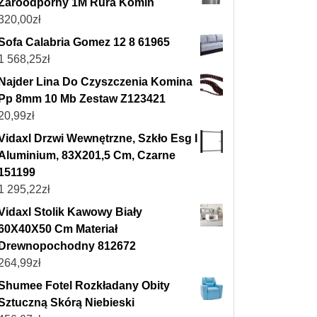
Żaroodporny 1M Rura Komin
320,00
zł
Sofa Calabria Gomez 12 8 61965
1 568,25
zł
Najder Lina Do Czyszczenia Komina
Pp 8mm 10 Mb Zestaw Z123421
20,99
zł
Vidaxl Drzwi Wewnętrzne, Szkło Esg I
Aluminium, 83X201,5 Cm, Czarne
151199
1 295,22
zł
Vidaxl Stolik Kawowy Biały
60X40X50 Cm Materiał
Drewnopochodny 812672
264,99
zł
Shumee Fotel Rozkładany Obity
Sztuczną Skórą Niebieski