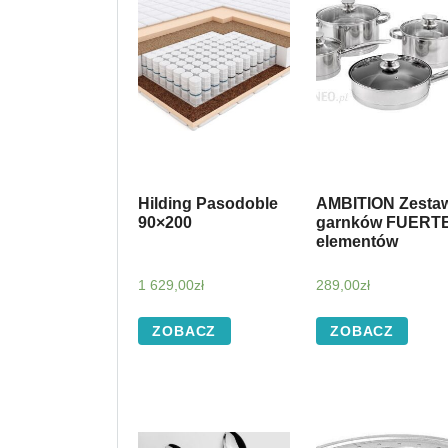
Hilding Pasodoble
AMBITION Zesta
90×200
garnków FUERTE
elementów
1 629,00
zł
289,00
zł
ZOBACZ
ZOBACZ