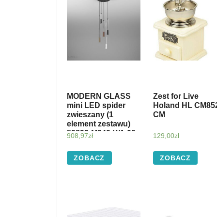
MODERN GLASS
Zest for Live
mini LED spider
Holand HL CM85
zwieszany (1
CM
element zestawu)
59893-M940-W1-00-
908,97
zł
129,00
zł
13
ZOBACZ
ZOBACZ