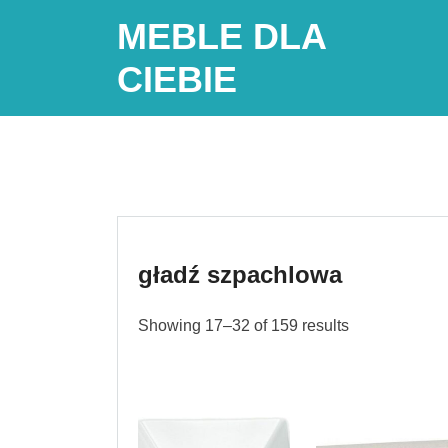
Skip
MEBLE DLA
to
content
CIEBIE
gładź szpachlowa
Showing 17–32 of 159 results