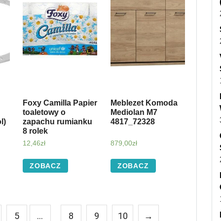
Foxy Camilla Papier
Meblezet Komoda
toaletowy o
Mediolan M7
l)
zapachu rumianku
4817_72328
8 rolek
12,46
zł
879,00
zł
ZOBACZ
ZOBACZ
5
…
8
9
10
→