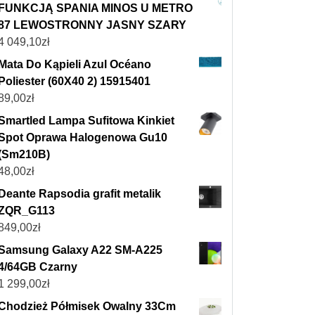
FUNKCJĄ SPANIA MINOS U METRO
87 LEWOSTRONNY JASNY SZARY
4 049,10
zł
Mata Do Kąpieli Azul Océano
Poliester (60X40 2) 15915401
89,00
zł
Smartled Lampa Sufitowa Kinkiet
Spot Oprawa Halogenowa Gu10
(Sm210B)
48,00
zł
Deante Rapsodia grafit metalik
ZQR_G113
849,00
zł
Samsung Galaxy A22 SM-A225
4/64GB Czarny
1 299,00
zł
Chodzież Półmisek Owalny 33Cm