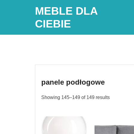
Skip
MEBLE DLA
to
content
CIEBIE
panele podłogowe
Showing 145–149 of 149 results