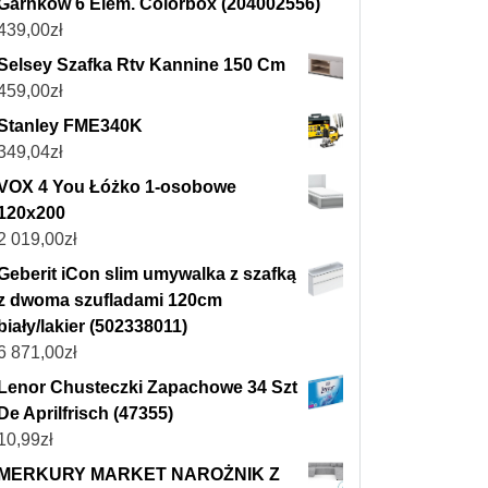
Garnków 6 Elem. Colorbox (204002556)
439,00
zł
Selsey Szafka Rtv Kannine 150 Cm
459,00
zł
Stanley FME340K
349,04
zł
VOX 4 You Łóżko 1-osobowe
120x200
2 019,00
zł
Geberit iCon slim umywalka z szafką
z dwoma szufladami 120cm
biały/lakier (502338011)
6 871,00
zł
Lenor Chusteczki Zapachowe 34 Szt
De Aprilfrisch (47355)
10,99
zł
MERKURY MARKET NAROŻNIK Z