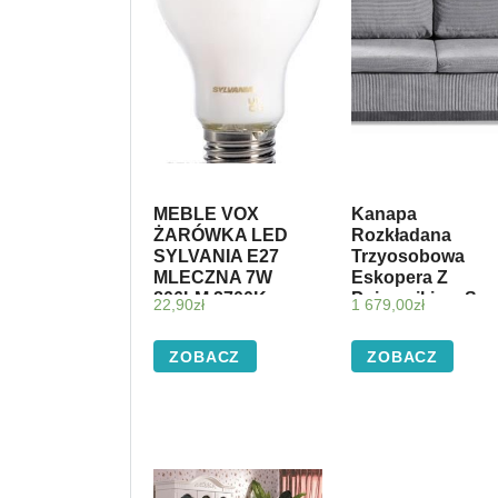
MEBLE VOX
Kanapa
ŻARÓWKA LED
Rozkładana
SYLVANIA E27
Trzyosobowa
MLECZNA 7W
Eskopera Z
806LM 2700K
Pojemnikiem Sza
22,90
zł
1 679,00
zł
Sztruks 122763
ZOBACZ
ZOBACZ