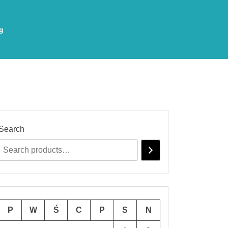
g
Search
P
W
Ś
C
P
S
N