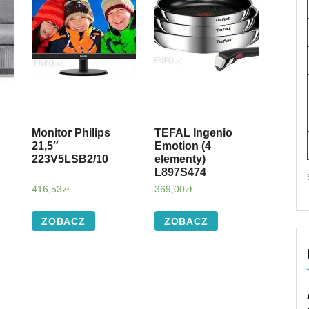
Monitor Philips
TEFAL Ingenio
21,5″
Emotion (4
223V5LSB2/10
elementy)
L897S474
ra
416,53
zł
369,00
zł
ZOBACZ
ZOBACZ