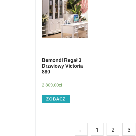
Bemondi Regał 3
Drzwiowy Victoria
880
2 869,00
zł
ZOBACZ
←
1
2
3