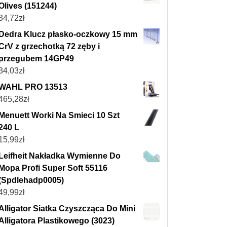
Olives (151244)
34,72
zł
Dedra Klucz płasko-oczkowy 15 mm
CrV z grzechotką 72 zęby i
przegubem 14GP49
34,03
zł
WAHL PRO 13513
465,28
zł
Menuett Worki Na Smieci 10 Szt
240 L
15,99
zł
Leifheit Nakładka Wymienne Do
Mopa Profi Super Soft 55116
(Spdlehadp0005)
49,99
zł
Alligator Siatka Czyszcząca Do Mini
Alligatora Plastikowego (3023)