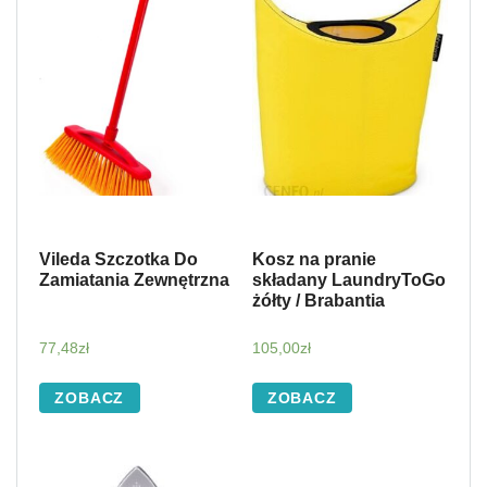
Vileda Szczotka Do
Kosz na pranie
Zamiatania Zewnętrzna
składany LaundryToGo
żółty / Brabantia
77,48
zł
105,00
zł
ZOBACZ
ZOBACZ