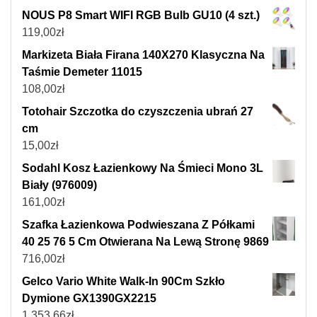
NOUS P8 Smart WIFI RGB Bulb GU10 (4 szt.)
119,00
zł
Markizeta Biała Firana 140X270 Klasyczna Na
Taśmie Demeter 11015
108,00
zł
Totohair Szczotka do czyszczenia ubrań 27
cm
15,00
zł
Sodahl Kosz Łazienkowy Na Śmieci Mono 3L
Biały (976009)
161,00
zł
Szafka Łazienkowa Podwieszana Z Półkami
40 25 76 5 Cm Otwierana Na Lewą Stronę 9869
716,00
zł
Gelco Vario White Walk-In 90Cm Szkło
Dymione GX1390GX2215
1 353,66
zł