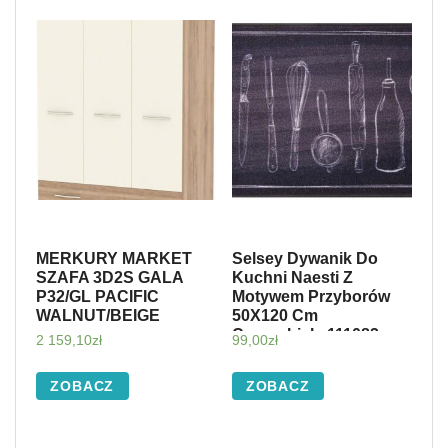
MERKURY MARKET
Selsey Dywanik Do
SZAFA 3D2S GALA
Kuchni Naesti Z
P32/GL PACIFIC
Motywem Przyborów
WALNUT/BEIGE
50X120 Cm
Czarnobiały 111082
2 159,10
zł
99,00
zł
ZOBACZ
ZOBACZ