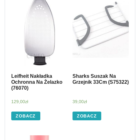
Leifheit Nakładka
Sharks Suszak Na
Ochronna Na Żelazko
Grzejnik 33Cm (S75322)
(76070)
129,00
zł
39,00
zł
ZOBACZ
ZOBACZ