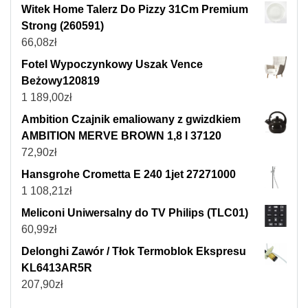
Witek Home Talerz Do Pizzy 31Cm Premium
Strong (260591)
66,08
zł
Fotel Wypoczynkowy Uszak Vence
Beżowy120819
1 189,00
zł
Ambition Czajnik emaliowany z gwizdkiem
AMBITION MERVE BROWN 1,8 l 37120
72,90
zł
Hansgrohe Crometta E 240 1jet 27271000
1 108,21
zł
Meliconi Uniwersalny do TV Philips (TLC01)
60,99
zł
Delonghi Zawór / Tłok Termoblok Ekspresu
KL6413AR5R
207,90
zł