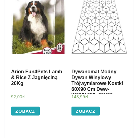
Arion Fun4Pets Lamb
Dywanomat Modny
& Rice Z Jagnięciną
Dywan Winylowy
20Kg
Trójwymiarowe Kostki
60X90 Cm Dww-
W0001056_60X90
92,00
zł
145,99
zł
ZOBACZ
ZOBACZ