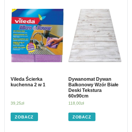
Vileda Ścierka
Dywanomat Dywan
kuchenna 2 w 1
Balkonowy Wzór Białe
Deski Tekstura
60x90cm
39,25
zł
118,00
zł
ZOBACZ
ZOBACZ