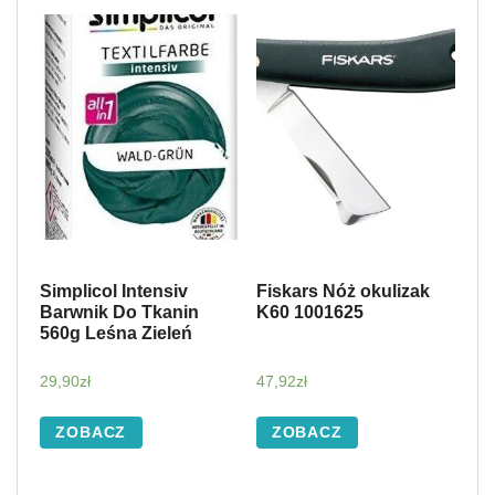
Simplicol Intensiv
Fiskars Nóż okulizak
Barwnik Do Tkanin
K60 1001625
560g Leśna Zieleń
29,90
zł
47,92
zł
ZOBACZ
ZOBACZ