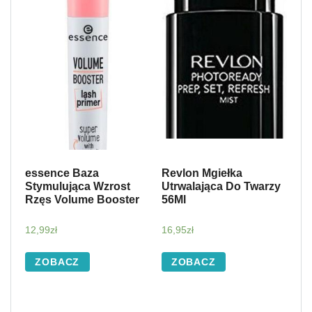
essence Baza
Revlon Mgiełka
Stymulująca Wzrost
Utrwalająca Do Twarzy
Rzęs Volume Booster
56Ml
12,99
zł
16,95
zł
ZOBACZ
ZOBACZ