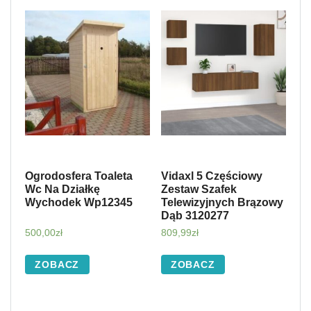
Ogrodosfera Toaleta
Vidaxl 5 Częściowy
Wc Na Działkę
Zestaw Szafek
Wychodek Wp12345
Telewizyjnych Brązowy
Dąb 3120277
500,00
zł
809,99
zł
ZOBACZ
ZOBACZ