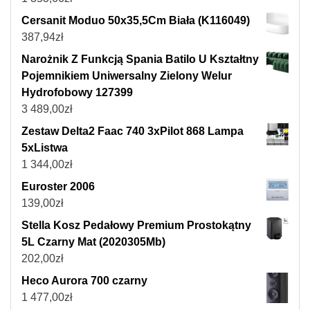
Cersanit Moduo 50x35,5Cm Biała (K116049)
387,94
zł
Narożnik Z Funkcją Spania Batilo U Kształtny
Pojemnikiem Uniwersalny Zielony Welur
Hydrofobowy 127399
3 489,00
zł
Zestaw Delta2 Faac 740 3xPilot 868 Lampa
5xListwa
1 344,00
zł
Euroster 2006
139,00
zł
Stella Kosz Pedałowy Premium Prostokątny
5L Czarny Mat (2020305Mb)
202,00
zł
Heco Aurora 700 czarny
1 477,00
zł