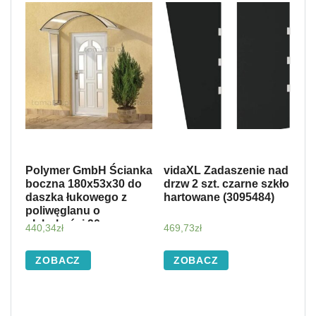
Polymer GmbH Ścianka
vidaXL Zadaszenie nad
boczna 180x53x30 do
drzw 2 szt. czarne szkło
daszka łukowego z
hartowane (3095484)
poliwęglanu o
głębokości 90cm
440,34
zł
469,73
zł
ZOBACZ
ZOBACZ