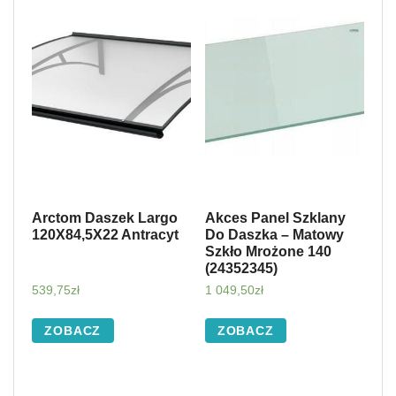
Arctom Daszek Largo
Akces Panel Szklany
120X84,5X22 Antracyt
Do Daszka – Matowy
Szkło Mrożone 140
(24352345)
539,75
zł
1 049,50
zł
ZOBACZ
ZOBACZ