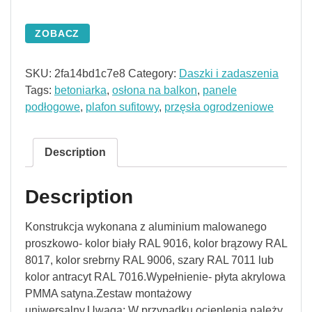
ZOBACZ
SKU:
2fa14bd1c7e8
Category:
Daszki i zadaszenia
Tags:
betoniarka
,
osłona na balkon
,
panele
podłogowe
,
plafon sufitowy
,
przęsła ogrodzeniowe
Description
Description
Konstrukcja wykonana z aluminium malowanego
proszkowo- kolor biały RAL 9016, kolor brązowy RAL
8017, kolor srebrny RAL 9006, szary RAL 7011 lub
kolor antracyt RAL 7016.Wypełnienie- płyta akrylowa
PMMA satyna.Zestaw montażowy
uniwersalny.Uwaga: W przypadku ocieplenia należy