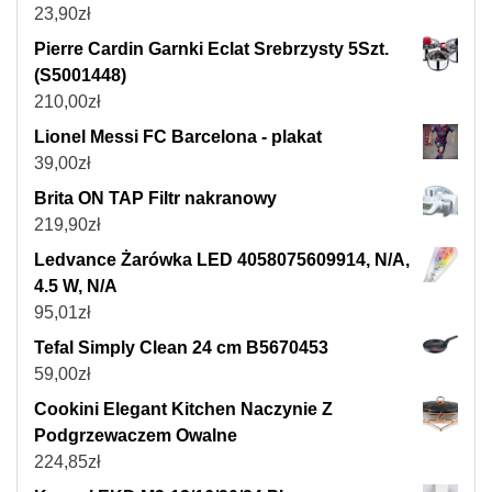
23,90
zł
Pierre Cardin Garnki Eclat Srebrzysty 5Szt.
(S5001448)
210,00
zł
Lionel Messi FC Barcelona - plakat
39,00
zł
Brita ON TAP Filtr nakranowy
219,90
zł
Ledvance Żarówka LED 4058075609914, N/A,
4.5 W, N/A
95,01
zł
Tefal Simply Clean 24 cm B5670453
59,00
zł
Cookini Elegant Kitchen Naczynie Z
Podgrzewaczem Owalne
224,85
zł