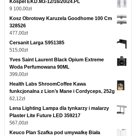
Kospel EKD.M3-12/16/20/24.PL
9 100,00
zł
Kosz Obrotowy Karuzela Goodhome 100 Cm
328526
477,00
zł
Cersanit Larga S951385
515,00
zł
Yves Saint Laurent Black Opium Extreme
Woda Perfumowana 90ML
399,00
zł
Health Labs ShroomCoffee Kawa
funkcjonalna z Lion’s Mane i Cordyceps, 252g
62,12
zł
Lena Lighting Lampa dla tynkarzy i malarzy
Plaster Lite Future LED 359217
567,00
zł
Keuco Plan Szafka pod umywalkę Biała