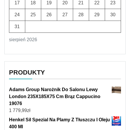
17
18
19
20
21
22
23
24
25
26
27
28
29
30
31
sierpień 2026
PRODUKTY
Adams Group Narożnik Do Salonu Lewy
London 235X185X75 Cm Brąz Cappucino
19076
1 779,99
zł
Henkel Sil Spezial Na Plamy Z Tłuszczu I Oleju
400 Ml