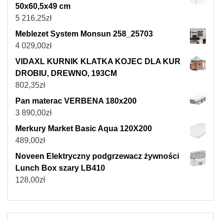
50x60,5x49 cm
5 216,25
zł
Meblezet System Monsun 258_25703
4 029,00
zł
VIDAXL KURNIK KLATKA KOJEC DLA KUR
DROBIU, DREWNO, 193CM
802,35
zł
Pan materac VERBENA 180x200
3 890,00
zł
Merkury Market Basic Aqua 120X200
489,00
zł
Noveen Elektryczny podgrzewacz żywności
Lunch Box szary LB410
128,00
zł