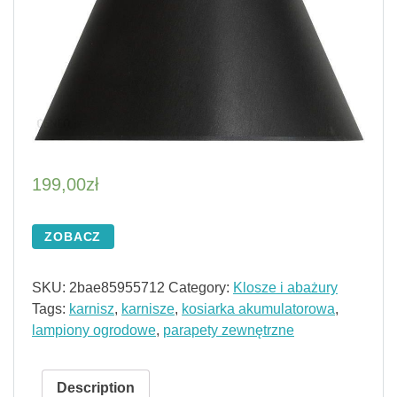
199,00
zł
ZOBACZ
SKU:
2bae85955712
Category:
Klosze i abażury
Tags:
karnisz
,
karnisze
,
kosiarka akumulatorowa
,
lampiony ogrodowe
,
parapety zewnętrzne
Description