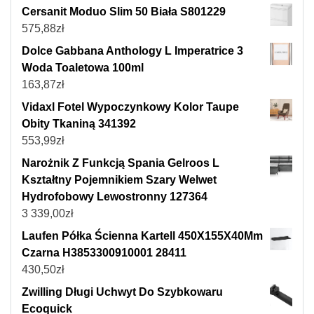
Cersanit Moduo Slim 50 Biała S801229
575,88
zł
Dolce Gabbana Anthology L Imperatrice 3
Woda Toaletowa 100ml
163,87
zł
Vidaxl Fotel Wypoczynkowy Kolor Taupe
Obity Tkaniną 341392
553,99
zł
Narożnik Z Funkcją Spania Gelroos L
Kształtny Pojemnikiem Szary Welwet
Hydrofobowy Lewostronny 127364
3 339,00
zł
Laufen Półka Ścienna Kartell 450X155X40Mm
Czarna H3853300910001 28411
430,50
zł
Zwilling Długi Uchwyt Do Szybkowaru
Ecoquick