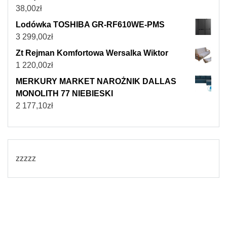
38,00
zł
Lodówka TOSHIBA GR-RF610WE-PMS
3 299,00
zł
Zt Rejman Komfortowa Wersalka Wiktor
1 220,00
zł
MERKURY MARKET NAROŻNIK DALLAS
MONOLITH 77 NIEBIESKI
2 177,10
zł
zzzzz