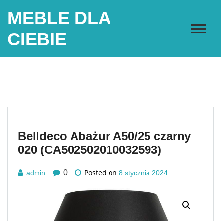
Skip
MEBLE DLA
to
content
CIEBIE
Belldeco Abażur A50/25 czarny
020 (CA502502010032593)
Posted on
0
admin
8 stycznia 2024