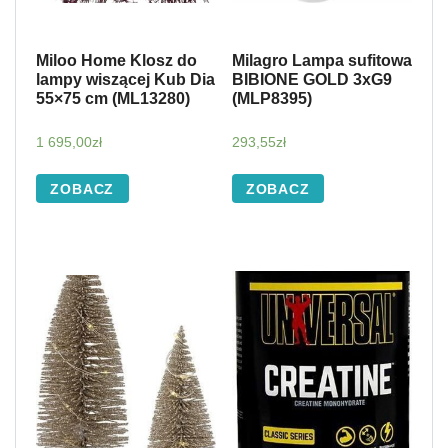
Miloo Home Klosz do
Milagro Lampa sufitowa
lampy wiszącej Kub Dia
BIBIONE GOLD 3xG9
55×75 cm (ML13280)
(MLP8395)
1 695,00
zł
293,55
zł
ZOBACZ
ZOBACZ