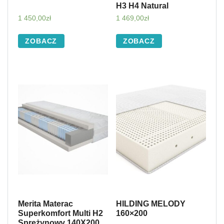
H3 H4 Natural
1 450,00
zł
1 469,00
zł
ZOBACZ
ZOBACZ
Merita Materac
HILDING MELODY
Superkomfort Multi H2
160×200
Sprężynowy 140X200