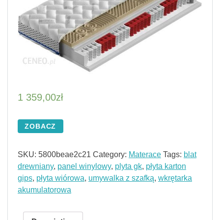
1 359,00
zł
ZOBACZ
SKU:
5800beae2c21
Category:
Materace
Tags:
blat
drewniany
,
panel winylowy
,
plyta gk
,
płyta karton
gips
,
płyta wiórowa
,
umywalka z szafką
,
wkrętarka
akumulatorowa