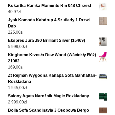
Kukartka Ramka Moments Rm 048 Chrzest
40,97
zł
Jysk Komoda Kabdrup 4 Szuflady 1 Drzwi
Dąb
225,00
zł
Ekspres Jura J90 Brilliant Silver (15469)
5 999,00
zł
Kinghome Krzesło Dsw Wood (Wściekły Róż)
21082
169,00
zł
Zt Rejman Wygodna Kanapa Sofa Manhattan-
Rozkładana
1 545,00
zł
Salony Agata Narożnik Magic Rozkładany
2 999,00
zł
Bolia Sofa Scandinavia 3 Osobowa Bergo