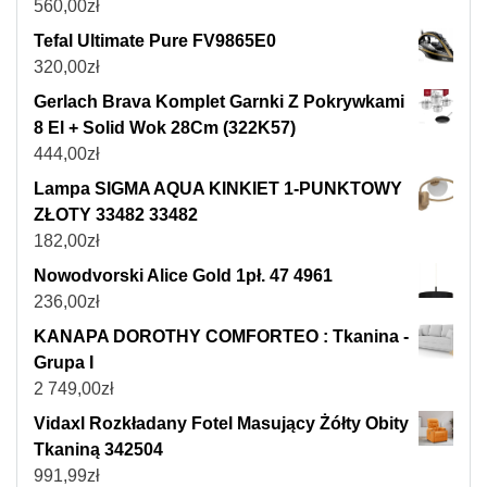
560,00
zł
Tefal Ultimate Pure FV9865E0
320,00
zł
Gerlach Brava Komplet Garnki Z Pokrywkami
8 El + Solid Wok 28Cm (322K57)
444,00
zł
Lampa SIGMA AQUA KINKIET 1-PUNKTOWY
ZŁOTY 33482 33482
182,00
zł
Nowodvorski Alice Gold 1pł. 47 4961
236,00
zł
KANAPA DOROTHY COMFORTEO : Tkanina -
Grupa I
2 749,00
zł
Vidaxl Rozkładany Fotel Masujący Żółty Obity
Tkaniną 342504
991,99
zł