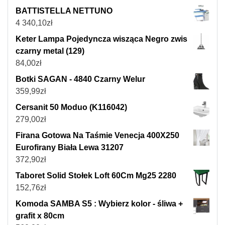
BATTISTELLA NETTUNO
4 340,10
zł
Keter Lampa Pojedyncza wisząca Negro zwis
czarny metal (129)
84,00
zł
Botki SAGAN - 4840 Czarny Welur
359,99
zł
Cersanit 50 Moduo (K116042)
279,00
zł
Firana Gotowa Na Taśmie Venecja 400X250
Eurofirany Biała Lewa 31207
372,90
zł
Taboret Solid Stołek Loft 60Cm Mg25 2280
152,76
zł
Komoda SAMBA S5 : Wybierz kolor - śliwa +
grafit x 80cm