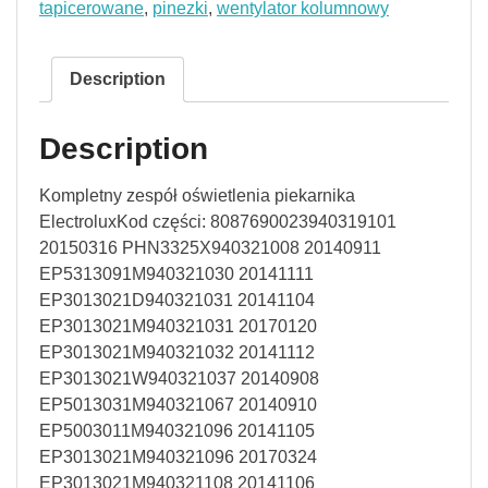
tapicerowane
,
pinezki
,
wentylator kolumnowy
Description
Description
Kompletny zespół oświetlenia piekarnika
ElectroluxKod części: 8087690023940319101
20150316 PHN3325X940321008 20140911
EP5313091M940321030 20141111
EP3013021D940321031 20141104
EP3013021M940321031 20170120
EP3013021M940321032 20141112
EP3013021W940321037 20140908
EP5013031M940321067 20140910
EP5003011M940321096 20141105
EP3013021M940321096 20170324
EP3013021M940321108 20141106