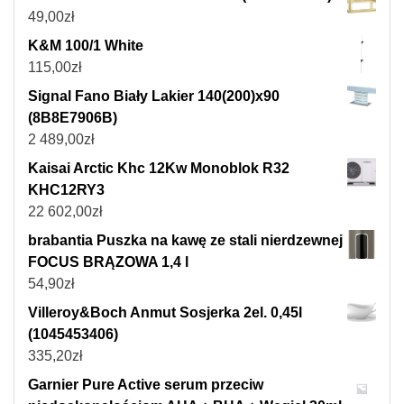
49,00
zł
K&M 100/1 White
115,00
zł
Signal Fano Biały Lakier 140(200)x90
(8B8E7906B)
2 489,00
zł
Kaisai Arctic Khc 12Kw Monoblok R32
KHC12RY3
22 602,00
zł
brabantia Puszka na kawę ze stali nierdzewnej
FOCUS BRĄZOWA 1,4 l
54,90
zł
Villeroy&Boch Anmut Sosjerka 2el. 0,45l
(1045453406)
335,20
zł
Garnier Pure Active serum przeciw