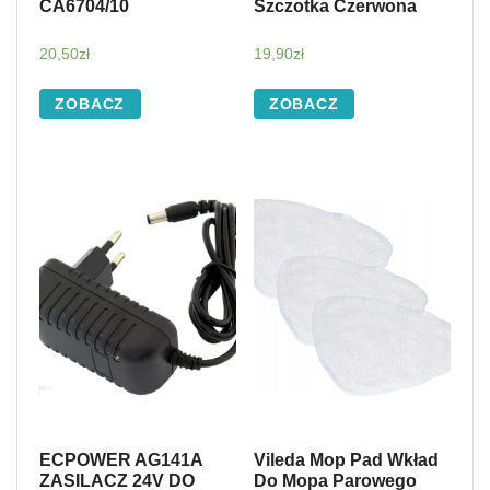
CA6704/10
Szczotka Czerwona
20,50
zł
19,90
zł
ZOBACZ
ZOBACZ
ECPOWER AG141A
Vileda Mop Pad Wkład
ZASILACZ 24V DO
Do Mopa Parowego