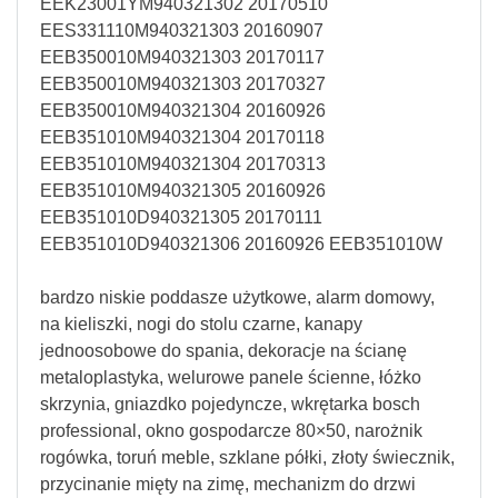
EEK23001YM940321302 20170510
EES331110M940321303 20160907
EEB350010M940321303 20170117
EEB350010M940321303 20170327
EEB350010M940321304 20160926
EEB351010M940321304 20170118
EEB351010M940321304 20170313
EEB351010M940321305 20160926
EEB351010D940321305 20170111
EEB351010D940321306 20160926 EEB351010W
bardzo niskie poddasze użytkowe, alarm domowy,
na kieliszki, nogi do stolu czarne, kanapy
jednoosobowe do spania, dekoracje na ścianę
metaloplastyka, welurowe panele ścienne, łóżko
skrzynia, gniazdko pojedyncze, wkrętarka bosch
professional, okno gospodarcze 80×50, narożnik
rogówka, toruń meble, szklane półki, złoty świecznik,
przycinanie mięty na zimę, mechanizm do drzwi