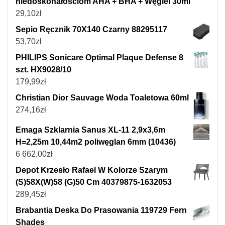
niedoskonałościom AHA + BHA + Węgiel 30ml
29,10
zł
Sepio Ręcznik 70X140 Czarny 88295117
53,70
zł
PHILIPS Sonicare Optimal Plaque Defense 8
szt. HX9028/10
179,99
zł
Christian Dior Sauvage Woda Toaletowa 60ml
274,16
zł
Emaga Szklarnia Sanus XL-11 2,9x3,6m
H=2,25m 10,44m2 poliwęglan 6mm (10436)
6 662,00
zł
Depot Krzesło Rafael W Kolorze Szarym
(S)58X(W)58 (G)50 Cm 40379875-1632053
289,45
zł
Brabantia Deska Do Prasowania 119729 Fern
Shades