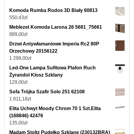
Komoda Rumba Rodos 3D Biały 60813
550,43
zł
Meblezet Komoda Larona 26 5681_75661
889,00
zł
Drzwi Antywłamaniowe Imperia Rc2 80P
Orzechowy 20156122
1 299,00
zł
Led-One Lampa Sufitowa Plafon Ruch
Żyrandol Klosz Szklany
129,00
zł
Sofa Trójka Szafir Solo 251 62108
1 811,18
zł
Elita Uchwyt Moody Chrom 70 1 Szt.Elita
(168846) 42476
135,00
zł
Madam Stoltz Pudełko Szklane (230132BRA)