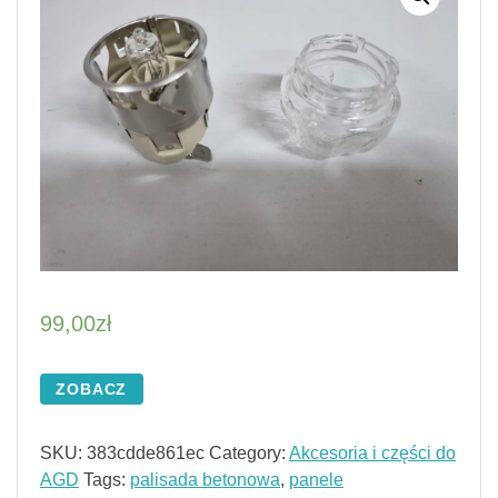
99,00
zł
ZOBACZ
SKU:
383cdde861ec
Category:
Akcesoria i części do
AGD
Tags:
palisada betonowa
,
panele