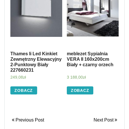
Thames Ii Led Kinkiet
meblezet Sypialnia
Zewnętrzny Elewacyjny
VERA II 160x200cm
2-Punktowy Biały
Biały + czarny orzech
227660231
249,08
zł
3 188,00
zł
ZOBACZ
ZOBACZ
Previous Post
Next Post