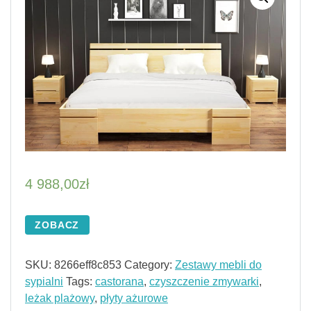
4 988,00
zł
ZOBACZ
SKU:
8266eff8c853
Category:
Zestawy mebli do
sypialni
Tags:
castorana
,
czyszczenie zmywarki
,
leżak plażowy
,
płyty ażurowe