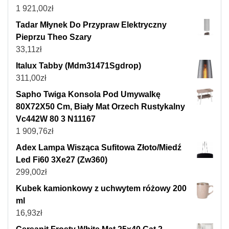
1 921,00
zł
Tadar Młynek Do Przypraw Elektryczny
Pieprzu Theo Szary
33,11
zł
Italux Tabby (Mdm31471Sgdrop)
311,00
zł
Sapho Twiga Konsola Pod Umywalkę
80X72X50 Cm, Biały Mat Orzech Rustykalny
Vc442W 80 3 N11167
1 909,76
zł
Adex Lampa Wisząca Sufitowa Złoto/Miedź
Led Fi60 3Xe27 (Zw360)
299,00
zł
Kubek kamionkowy z uchwytem różowy 200
ml
16,93
zł