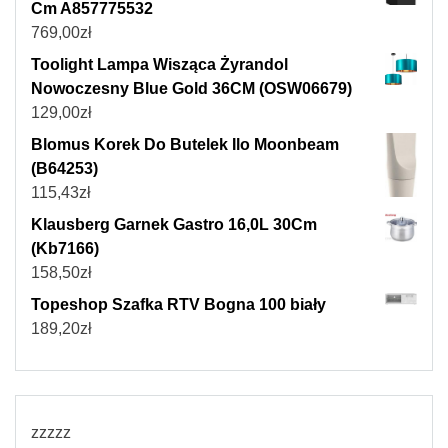
Cm A857775532
769,00
zł
Toolight Lampa Wisząca Żyrandol
Nowoczesny Blue Gold 36CM (OSW06679)
129,00
zł
Blomus Korek Do Butelek Ilo Moonbeam
(B64253)
115,43
zł
Klausberg Garnek Gastro 16,0L 30Cm
(Kb7166)
158,50
zł
Topeshop Szafka RTV Bogna 100 biały
189,20
zł
zzzzz