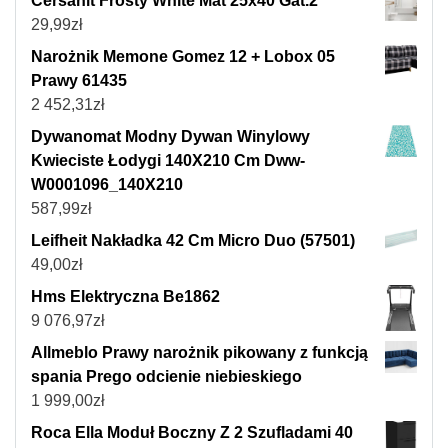
Cersanit Frosty White Mat 25x40 Gat.2
29,99
zł
Narożnik Memone Gomez 12 + Lobox 05
Prawy 61435
2 452,31
zł
Dywanomat Modny Dywan Winylowy
Kwieciste Łodygi 140X210 Cm Dww-
W0001096_140X210
587,99
zł
Leifheit Nakładka 42 Cm Micro Duo (57501)
49,00
zł
Hms Elektryczna Be1862
9 076,97
zł
Allmeblo Prawy narożnik pikowany z funkcją
spania Prego odcienie niebieskiego
1 999,00
zł
Roca Ella Moduł Boczny Z 2 Szufladami 40