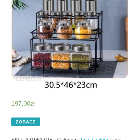
197,00
zł
ZOBACZ
SKU:
f3d1b52d1bcc
Category:
Tace i patery
Tags: