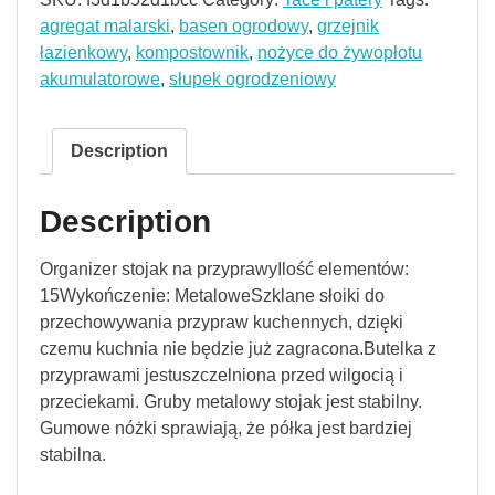
agregat malarski
,
basen ogrodowy
,
grzejnik
łazienkowy
,
kompostownik
,
nożyce do żywopłotu
akumulatorowe
,
słupek ogrodzeniowy
Description
Description
Organizer stojak na przyprawyIlość elementów:
15Wykończenie: MetaloweSzklane słoiki do
przechowywania przypraw kuchennych, dzięki
czemu kuchnia nie będzie już zagracona.Butelka z
przyprawami jestuszczelniona przed wilgocią i
przeciekami. Gruby metalowy stojak jest stabilny.
Gumowe nóżki sprawiają, że półka jest bardziej
stabilna.