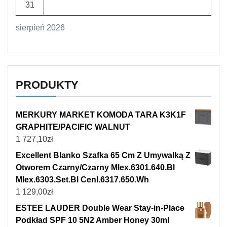
31
sierpień 2026
PRODUKTY
MERKURY MARKET KOMODA TARA K3K1F
GRAPHITE/PACIFIC WALNUT
1 727,10
zł
Excellent Blanko Szafka 65 Cm Z Umywalką Z
Otworem Czarny/Czarny Mlex.6301.640.Bl
Mlex.6303.Set.Bl Cenl.6317.650.Wh
1 129,00
zł
ESTEE LAUDER Double Wear Stay-in-Place
Podkład SPF 10 5N2 Amber Honey 30ml