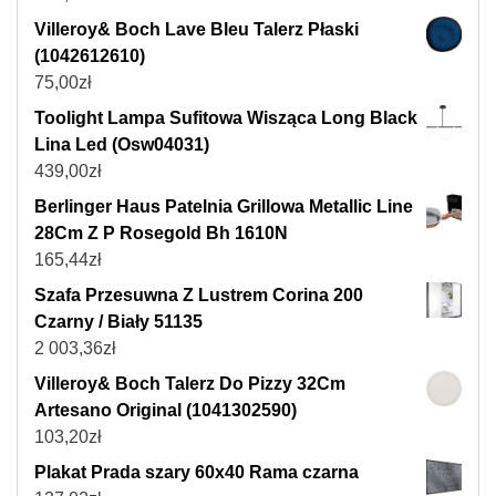
Villeroy& Boch Lave Bleu Talerz Płaski
(1042612610)
75,00
zł
Toolight Lampa Sufitowa Wisząca Long Black
Lina Led (Osw04031)
439,00
zł
Berlinger Haus Patelnia Grillowa Metallic Line
28Cm Z P Rosegold Bh 1610N
165,44
zł
Szafa Przesuwna Z Lustrem Corina 200
Czarny / Biały 51135
2 003,36
zł
Villeroy& Boch Talerz Do Pizzy 32Cm
Artesano Original (1041302590)
103,20
zł
Plakat Prada szary 60x40 Rama czarna