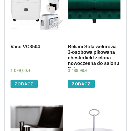
Vaco VC3504
Beliani Sofa welurowa
3-osobowa pikowana
chesterfield zielona
nowoczesna do salonu
Sotra
1 099,00
zł
3 489,99
zł
ZOBACZ
ZOBACZ