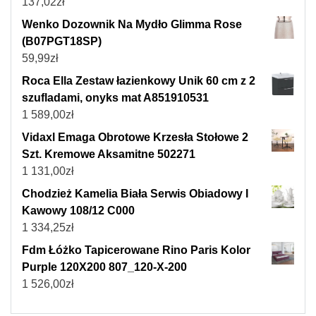
137,02
zł
Wenko Dozownik Na Mydło Glimma Rose
(B07PGT18SP)
59,99
zł
Roca Ella Zestaw łazienkowy Unik 60 cm z 2
szufladami, onyks mat A851910531
1 589,00
zł
Vidaxl Emaga Obrotowe Krzesła Stołowe 2
Szt. Kremowe Aksamitne 502271
1 131,00
zł
Chodzież Kamelia Biała Serwis Obiadowy I
Kawowy 108/12 C000
1 334,25
zł
Fdm Łóżko Tapicerowane Rino Paris Kolor
Purple 120X200 807_120-X-200
1 526,00
zł