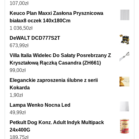
107,00
zł
Keuco Plan Maxxi Zasłona Prysznicowa
białax8 oczek 140x180Cm
1 036,50
zł
DeWALT DCD777S2T
673,99
zł
Villa Italia Widelec Do Sałaty Posrebrzany Z
Kryształową Rączką Casandra (ZH661)
99,00
zł
Eleganckie zaproszenia ślubne z serii
Kokarda
1,90
zł
Lampa Wenko Nocna Led
49,99
zł
Petkult Dog Konz. Adult Indyk Multipack
24x400G
189,75
zł