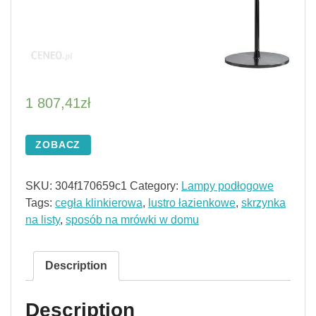
1 807,41
zł
ZOBACZ
SKU:
304f170659c1
Category:
Lampy podłogowe
Tags:
cegła klinkierowa
,
lustro łazienkowe
,
skrzynka
na listy
,
sposób na mrówki w domu
Description
Description