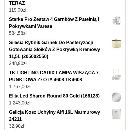
TERAZ
119,00
zł
Starke Pro Zestaw 4 Garnków Z Patelnią I
Pokrywkami Varese
534,58
zł
Silesia Rybnik Garnek Do Pasteryzacji
Gotowania Słoików Z Pokrywką Kremowy
11,5L (205002550)
248,90
zł
TK LIGHTING CADIX LAMPA WISZĄCA 7-
PUNKTOWA ZŁOTA 4608 TK4608
1 767,00
zł
Elita Led Sharon Round 80 Gold (168128)
1 243,00
zł
Galicja Kosz Uchylny Alfi 16L Marmurowy
24211
32,90
zł