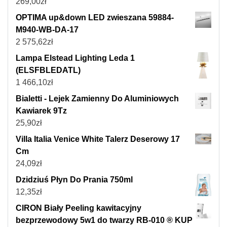
269,00
zł
OPTIMA up&down LED zwieszana 59884-
M940-WB-DA-17
2 575,62
zł
Lampa Elstead Lighting Leda 1
(ELSFBLEDATL)
1 466,10
zł
Bialetti - Lejek Zamienny Do Aluminiowych
Kawiarek 9Tz
25,90
zł
Villa Italia Venice White Talerz Deserowy 17
Cm
24,09
zł
Dzidziuś Płyn Do Prania 750ml
12,35
zł
CIRON Biały Peeling kawitacyjny
bezprzewodowy 5w1 do twarzy RB-010 ® KUP