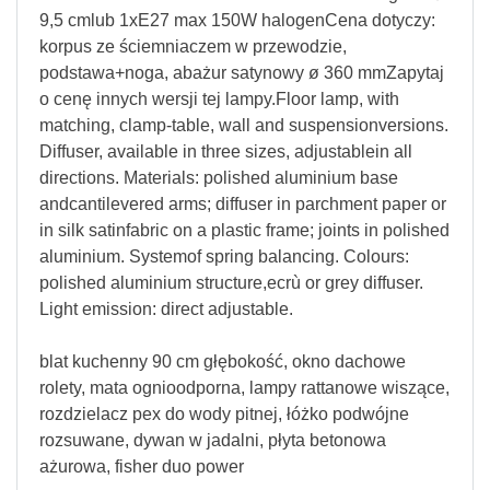
9,5 cmlub 1xE27 max 150W halogenCena dotyczy:
korpus ze ściemniaczem w przewodzie,
podstawa+noga, abażur satynowy ø 360 mmZapytaj
o cenę innych wersji tej lampy.Floor lamp, with
matching, clamp-table, wall and suspensionversions.
Diffuser, available in three sizes, adjustablein all
directions. Materials: polished aluminium base
andcantilevered arms; diffuser in parchment paper or
in silk satinfabric on a plastic frame; joints in polished
aluminium. Systemof spring balancing. Colours:
polished aluminium structure,ecrù or grey diffuser.
Light emission: direct adjustable.
blat kuchenny 90 cm głębokość, okno dachowe
rolety, mata ognioodporna, lampy rattanowe wiszące,
rozdzielacz pex do wody pitnej, łóżko podwójne
rozsuwane, dywan w jadalni, płyta betonowa
ażurowa, fisher duo power