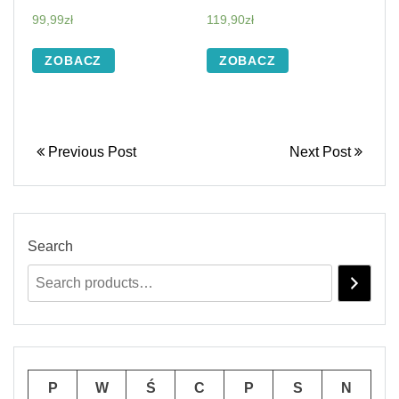
99,99
zł
119,90
zł
ZOBACZ
ZOBACZ
Previous Post
Next Post
Search
P
W
Ś
C
P
S
N