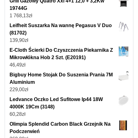
Grill Gazowy Quatro Xxl 4+1 12,0 + 3,2Kw
19744G
1 768,13
zł
Leifheit Suszarka Na wannę Pegasus V Duo
(81702)
139,90
zł
E-Cloth Ścierki Do Czyszczenia Piekarnika Z
Mikrowłókna Hob 2 Szt. (E20191)
46,49
zł
Bigbuy Home Stojak Do Suszenia Prania 7M
Aluminium
229,00
zł
Ledvance Oczko Led Sufitowe Ip44 18W
4000K 19Cm (3148)
60,28
zł
Olimpia Splendid Carbon Black Grzejnik Na
Podczerwień