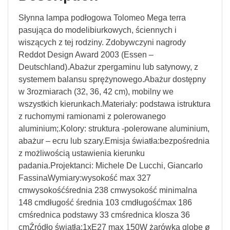
Słynna lampa podłogowa Tolomeo Mega terra
pasująca do modelibiurkowych, ściennych i
wiszących z tej rodziny. Zdobywczyni nagrody
Reddot Design Award 2003 (Essen –
Deutschland).Abażur zpergaminu lub satynowy, z
systemem balansu sprężynowego.Abażur dostępny
w 3rozmiarach (32, 36, 42 cm), mobilny we
wszystkich kierunkach.Materiały: podstawa istruktura
z ruchomymi ramionami z polerowanego
aluminium;.Kolory: struktura -polerowane aluminium,
abażur – ecru lub szary.Emisja światła:bezpośrednia
z możliwością ustawienia kierunku
padania.Projektanci: Michele De Lucchi, Giancarlo
FassinaWymiary:wysokość max 327
cmwysokośćśrednia 238 cmwysokość minimalna
148 cmdługość średnia 103 cmdługośćmax 186
cmśrednica podstawy 33 cmśrednica klosza 36
cmŹródło światła:1xE27 max 150W żarówka globe ø