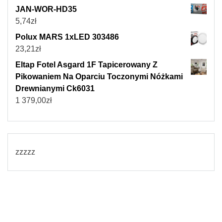
JAN-WOR-HD35
5,74
zł
Polux MARS 1xLED 303486
23,21
zł
Eltap Fotel Asgard 1F Tapicerowany Z
Pikowaniem Na Oparciu Toczonymi Nóżkami
Drewnianymi Ck6031
1 379,00
zł
zzzzz