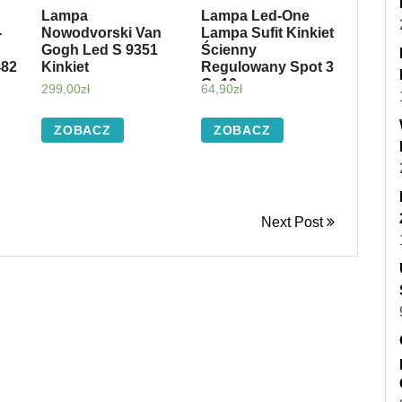
Lampa
Lampa Led-One
-
Nowodvorski Van
Lampa Sufit Kinkiet
Gogh Led S 9351
Ścienny
482
Kinkiet
Regulowany Spot 3
Gu10
299,00
zł
64,90
zł
ZOBACZ
ZOBACZ
Next Post