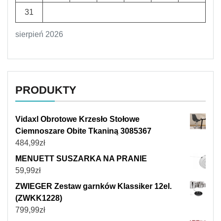
31
sierpień 2026
PRODUKTY
Vidaxl Obrotowe Krzesło Stołowe
Ciemnoszare Obite Tkaniną 3085367
484,99
zł
MENUETT SUSZARKA NA PRANIE
59,99
zł
ZWIEGER Zestaw garnków Klassiker 12el.
(ZWKK1228)
799,99
zł