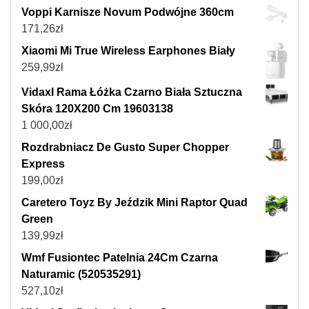
Voppi Karnisze Novum Podwójne 360cm
171,26
zł
Xiaomi Mi True Wireless Earphones Biały
259,99
zł
Vidaxl Rama Łóżka Czarno Biała Sztuczna
Skóra 120X200 Cm 19603138
1 000,00
zł
Rozdrabniacz De Gusto Super Chopper
Express
199,00
zł
Caretero Toyz By Jeździk Mini Raptor Quad
Green
139,99
zł
Wmf Fusiontec Patelnia 24Cm Czarna
Naturamic (520535291)
527,10
zł