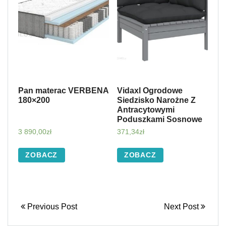
Pan materac VERBENA
Vidaxl Ogrodowe
180×200
Siedzisko Narożne Z
Antracytowymi
Poduszkami Sosnowe
3 890,00
zł
371,34
zł
ZOBACZ
ZOBACZ
Previous Post
Next Post