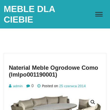
Skip
MEBLE DLA
to
content
CIEBIE
Naterial Meble Ogrodowe Como
(lmlpo001190001)
Posted on
0
admin
25 czerwca 2014