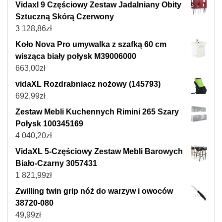
Vidaxl 9 Częściowy Zestaw Jadalniany Obity
Sztuczną Skórą Czerwony
3 128,86
zł
Koło Nova Pro umywalka z szafką 60 cm
wisząca biały połysk M39006000
663,00
zł
vidaXL Rozdrabniacz nożowy (145793)
692,99
zł
Zestaw Mebli Kuchennych Rimini 265 Szary
Połysk 100345169
4 040,20
zł
VidaXL 5-Częściowy Zestaw Mebli Barowych
Biało-Czarny 3057431
1 821,99
zł
Zwilling twin grip nóż do warzyw i owoców
38720-080
49,99
zł