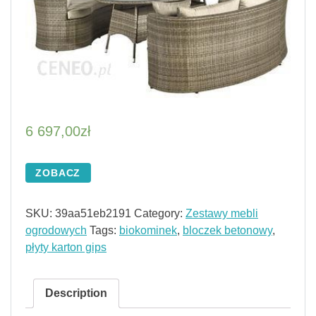
6 697,00
zł
ZOBACZ
SKU:
39aa51eb2191
Category:
Zestawy mebli
ogrodowych
Tags:
biokominek
,
bloczek betonowy
,
płyty karton gips
Description