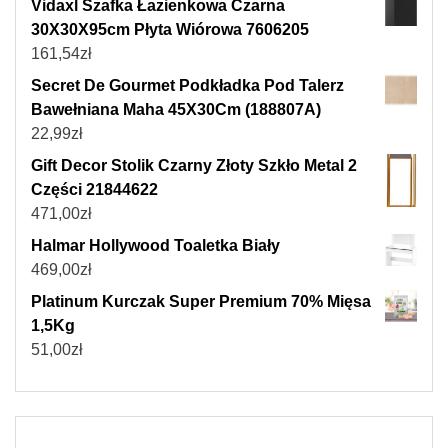
Vidaxl Szafka Łazienkowa Czarna
30X30X95cm Płyta Wiórowa 7606205
161,54
zł
Secret De Gourmet Podkładka Pod Talerz
Bawełniana Maha 45X30Cm (188807A)
22,99
zł
Gift Decor Stolik Czarny Złoty Szkło Metal 2
Części 21844622
471,00
zł
Halmar Hollywood Toaletka Biały
469,00
zł
Platinum Kurczak Super Premium 70% Mięsa
1,5Kg
51,00
zł