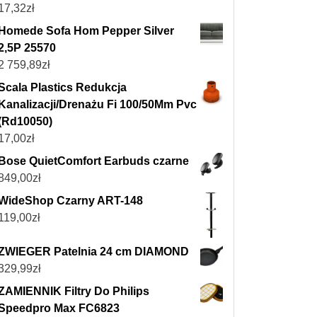
17,32
zł
Homede Sofa Hom Pepper Silver
2,5P 25570
2 759,89
zł
Scala Plastics Redukcja
Kanalizacji/Drenażu Fi 100/50Mm Pvc
(Rd10050)
17,00
zł
Bose QuietComfort Earbuds czarne
849,00
zł
WideShop Czarny ART-148
119,00
zł
ZWIEGER Patelnia 24 cm DIAMOND
329,99
zł
ZAMIENNIK Filtry Do Philips
Speedpro Max FC6823