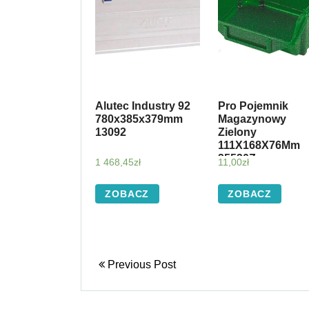
Alutec Industry 92
Pro Pojemnik
780x385x379mm
Magazynowy
13092
Zielony
111X168X76Mm
35530Z
1 468,45
zł
11,00
zł
ZOBACZ
ZOBACZ
Previous Post