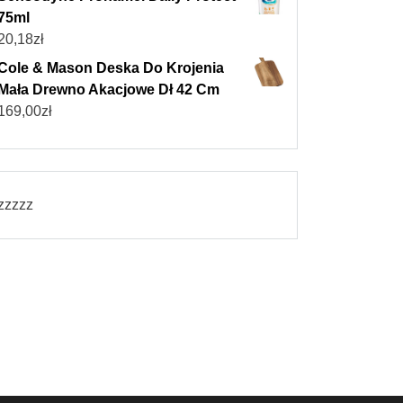
75ml
20,18
zł
Cole & Mason Deska Do Krojenia
Mała Drewno Akacjowe Dł 42 Cm
169,00
zł
zzzzz