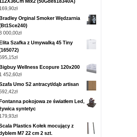
112X36Cm Mix2 (50Gdes18340A)
169,90
zł
Bradley Orginal Smoker Wędzarnia
(Bt1Sce240)
3 000,00
zł
Elita Szafka z Umywalką 45 Tiny
(165072)
595,15
zł
Bigbuy Wellness Ecopure 120x200
1 452,60
zł
Szafa Umo S2 antracyt/dąb artisan
592,42
zł
Fontanna pokojowa ze światłem Led,
żywica syntetyc
179,93
zł
Scala Plastics Kołek mocujący z
dyblem M7 22 cm 2 szt.