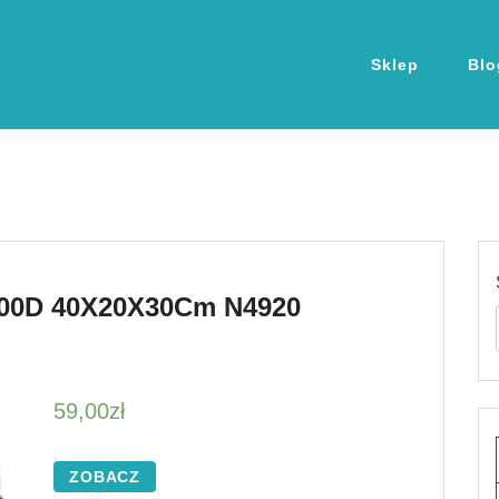
Sklep
Blo
600D 40X20X30Cm N4920
59,00
zł
ZOBACZ