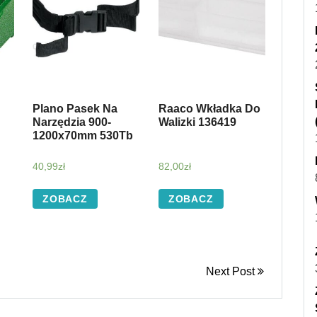
Plano Pasek Na
Raaco Wkładka Do
Narzędzia 900-
Walizki 136419
1200x70mm 530Tb
40,99
zł
82,00
zł
ZOBACZ
ZOBACZ
Next Post