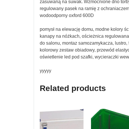
zasuwaną na suwak. Wzmocnione dno torby
regulowany pasek na ramię z ochraniaczem
wodoodporny oxford 600D
pomysł na elewację domu, modne kolory ści
kanapy na nóżkach, ościeżnica regulowana 3
do salonu, montaz samozamykacza, lustro, fut
kolorowy zestaw obiadowy, przewód elasty
oświetlenie led pod szafki, wycieraczki we
yyyyy
Related products