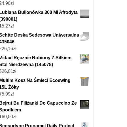
24,90
zł
Lubiana Bulionówka 300 Ml Afrodyta
(390001)
15,27
zł
Schtte Deska Sedesowa Uniwersalna
435046
226,16
zł
Vidaxl Ręcznie Robiony Z Sitkiem
Stal Nierdzewna (145078)
526,01
zł
Multim Kosz Na Śmieci Ecoswing
15L Żółty
75,99
zł
Bejrut Bu Filiżanki Do Capuccino Ze
Spodkiem
160,00
zł
Sensodyne Pronamel Daily Protect