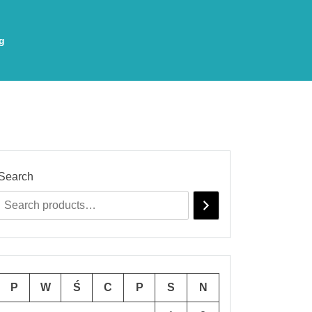
g
Search
P
W
Ś
C
P
S
N