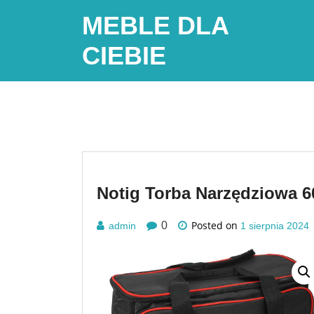
Skip
MEBLE DLA
to
content
CIEBIE
Notig Torba Narzędziowa 
Posted on
0
admin
1 sierpnia 2024