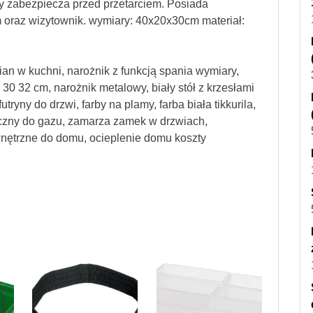
 zabezpiecza przed przetarciem. Posiada
 oraz wizytownik. wymiary: 40x20x30cm materiał:
an w kuchni, narożnik z funkcją spania wymiary,
0 32 cm, narożnik metalowy, biały stół z krzesłami
ryny do drzwi, farby na plamy, farba biała tikkurila,
czny do gazu, zamarza zamek w drzwiach,
wnętrzne do domu, ocieplenie domu koszty