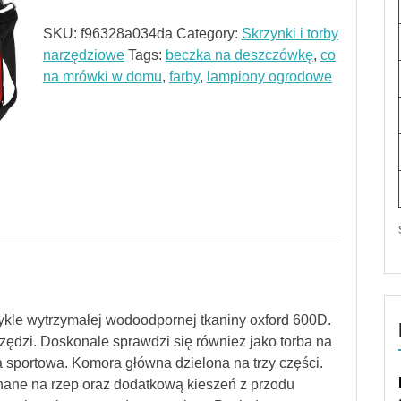
SKU:
f96328a034da
Category:
Skrzynki i torby
narzędziowe
Tags:
beczka na deszczówkę
,
co
na mrówki w domu
,
farby
,
lampiony ogrodowe
kle wytrzymałej wodoodpornej tkaniny oxford 600D.
zędzi. Doskonale sprawdzi się również jako torba na
a sportowa. Komora główna dzielona na trzy części.
nane na rzep oraz dodatkową kieszeń z przodu