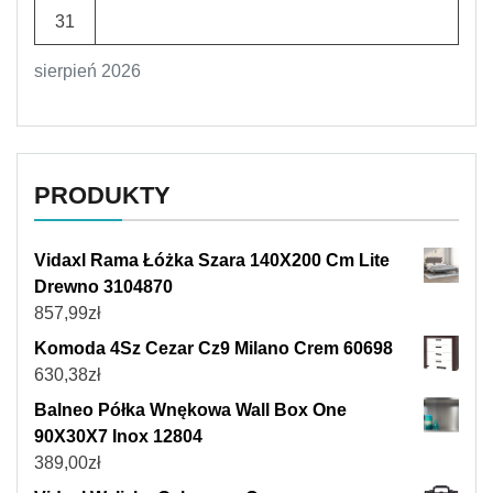
31
sierpień 2026
PRODUKTY
Vidaxl Rama Łóżka Szara 140X200 Cm Lite
Drewno 3104870
857,99
zł
Komoda 4Sz Cezar Cz9 Milano Crem 60698
630,38
zł
Balneo Półka Wnękowa Wall Box One
90X30X7 Inox 12804
389,00
zł