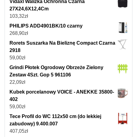
Vidaxl Walizka Ochronna Czarna
27X24,6X12,4Cm
103,32
zł
PHILIPS ADD4901BK/10 czarny
268,90
zł
Rorets Suszarka Na Bieliznę Compact Czarna
2918
59,00
zł
Grindi Płotek Ogrodowy Obrzeże Zielony
Zestaw 4Szt. Gop 5 961106
22,09
zł
Kubek porcelanowy VOICE - ANEKKE 35800-
402
59,00
zł
Tece Profil do WC 112x50 cm (do lekkiej
zabudowy) 9.400.007
407,05
zł