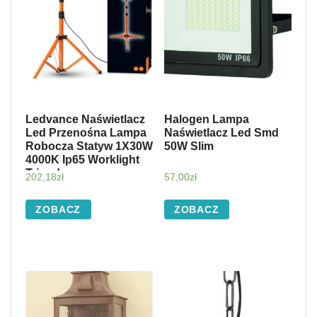
Ledvance Naświetlacz
Halogen Lampa
Led Przenośna Lampa
Naświetlacz Led Smd
Robocza Statyw 1X30W
50W Slim
4000K Ip65 Worklight
Tripod
202,18
zł
57,00
zł
ZOBACZ
ZOBACZ