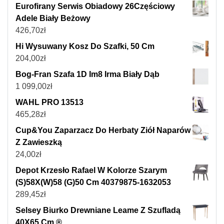
Eurofirany Serwis Obiadowy 26Częściowy
Adele Biały Beżowy
426,70
zł
Hi Wysuwany Kosz Do Szafki, 50 Cm
204,00
zł
Bog-Fran Szafa 1D Im8 Irma Biały Dąb
1 099,00
zł
WAHL PRO 13513
465,28
zł
Cup&You Zaparzacz Do Herbaty Ziół Naparów
Z Zawieszką
24,00
zł
Depot Krzesło Rafael W Kolorze Szarym
(S)58X(W)58 (G)50 Cm 40379875-1632053
289,45
zł
Selsey Biurko Drewniane Leame Z Szufladą
40X65 Cm ®