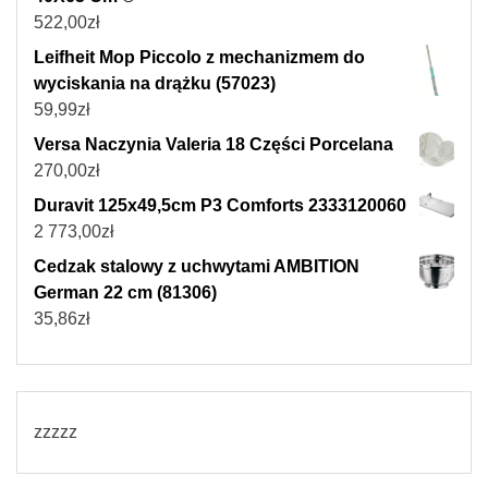
522,00
zł
Leifheit Mop Piccolo z mechanizmem do
wyciskania na drążku (57023)
59,99
zł
Versa Naczynia Valeria 18 Części Porcelana
270,00
zł
Duravit 125x49,5cm P3 Comforts 2333120060
2 773,00
zł
Cedzak stalowy z uchwytami AMBITION
German 22 cm (81306)
35,86
zł
zzzzz