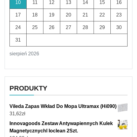
10
11
12
13
14
15
16
17
18
19
20
21
22
23
24
25
26
27
28
29
30
31
sierpień 2026
PRODUKTY
Vileda Zapas Wkład Do Mopa Ultramax (Hi090)
31,62
zł
Innovagoods Zestaw Antywapiennych Kulek
Magnetycznychl Ioclean 2Szt.