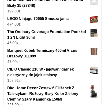
Biały 35 (27348)
199,00
zł
LEGO Ninjago 70655 Smocza jama
474,00
zł
The Ordinary Coverage Foundation Podkład
1.2N Light 30ml
45,00
zł
Banquet Kubek Termiczny 450ml Arcus
Brązowy 311899
47,00
zł
CILIO Classic 210 W - jajowar / garnek
elektryczny do jajek stalowy
152,91
zł
Dkd Home Decor Zestaw 6 Filiżanek Z
Talerzykami Rożowy Biały Kolor Zielony
Ciemny Szary Kamionka 150Ml
225,00
zł