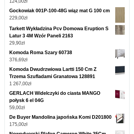
124,00
zł
Gockowiak 001P-100-48G wiąz mat G 100 cm
229,00
zł
Tarkett Wykładzina Pcv Domowa Eruption S
Latur 3 4M Wzór Paneli 2163
29,90
zł
Komoda Roma Szary 60738
376,69
zł
Komoda Dwudrzwiowa Lartti 150 Cm Z
Trzema Szufladami Granatowa 128891
1 267,00
zł
GERLACH Widelczyki do ciasta MANGO
połysk 6 el 04G
59,00
zł
De Buyer Mandolina japońska Komi D201800
175,00
zł
Nowodvorski Plafon Cameron White 35Cm