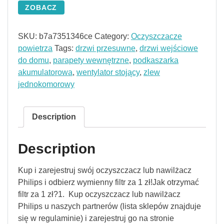
ZOBACZ
SKU:
b7a7351346ce
Category:
Oczyszczacze
powietrza
Tags:
drzwi przesuwne
,
drzwi wejściowe
do domu
,
parapety wewnętrzne
,
podkaszarka
akumulatorowa
,
wentylator stojący
,
zlew
jednokomorowy
Description
Description
Kup i zarejestruj swój oczyszczacz lub nawilżacz
Philips i odbierz wymienny filtr za 1 zł!Jak otrzymać
filtr za 1 zł?1. Kup oczyszczacz lub nawilżacz
Philips u naszych partnerów (lista sklepów znajduje
się w regulaminie) i zarejestruj go na stronie