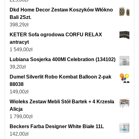
Dkd Home Decor Zestaw Koszyków Włókno
Bali 2Szt.
398,29
zł
KETER Sofa ogrodowa CORFU RELAX
antracyt
1 549,00
zł
Lubiana Sosjerka 400Ml Celebration (134102)
39,20
zł
Dumel Silverlit Robo Kombat Balloon 2-pak
88038
149,00
zł
Wioleks Zestaw Mebli Stół Bartek + 4 Krzesła
Alicja
1 799,00
zł
Beckers Farba Designer White Białe 11L
142,00
zł