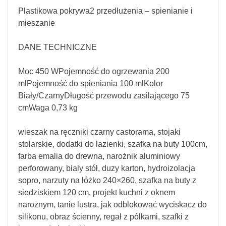
Plastikowa pokrywa2 przedłużenia – spienianie i
mieszanie
DANE TECHNICZNE
Moc 450 WPojemność do ogrzewania 200
mlPojemność do spieniania 100 mlKolor
Biały/CzarnyDługość przewodu zasilającego 75
cmWaga 0,73 kg
wieszak na ręczniki czarny castorama, stojaki
stolarskie, dodatki do lazienki, szafka na buty 100cm,
farba emalia do drewna, narożnik aluminiowy
perforowany, bialy stół, duzy karton, hydroizolacja
sopro, narzuty na łóżko 240×260, szafka na buty z
siedziskiem 120 cm, projekt kuchni z oknem
narożnym, tanie lustra, jak odblokować wyciskacz do
silikonu, obraz ścienny, regał z pólkami, szafki z