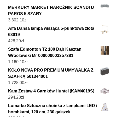
MERKURY MARKET NAROŻNIK SCANDI U
PAROS 5 SZARY
3 302,10
zł
Alfa Dansa lampa wisząca 5-punktowa złota
63019
428,29
zł
Szafa Edmonton T2 100 Dąb Kasztan
Wrocławski Mr-000000003357381
1 160,10
zł
KOŁO NOVA PRO PREMIUM UMYWALKA Z
SZAFKĄ 501344001
1 728,00
zł
Kam Zestaw 4 Garnków Huntel (KAM4019S)
294,23
zł
Lumarko Sztuczna choinka z lampkami LED i
bombkami, 120 cm, 230 gałązek