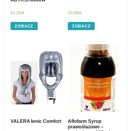
51,25
zł
10,00
zł
ZOBACZ
ZOBACZ
VALERA Ionic Comfort
Aflofarm Syrop
prawoślazowo –