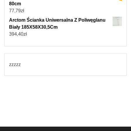
80cm
77,79
zł
Arctom Ścianka Uniwersalna Z Poliwęglanu
Biały 185X58X30,5Cm
394,40
zł
zzzzz