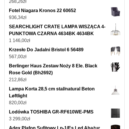
268,26
zł
Fotel Niagara Kronos 22 60652
936,34
zł
SEARCHLIGHT CRATE LAMPA WISZĄCA 4-
PUNKTOWA CZARNA 4634BK 4634BK
1 146,00
zł
Krzesło Do Jadalni Bristol 6 56489
567,00
zł
Berlinger Haus Zestaw Noży 8 Ele. Black
Rose Gold (Bh2692)
212,86
zł
Lampa Korta 28,5 cm stal/natural Beton
Løftlight
820,00
zł
Lodówka TOSHIBA GR-RF610WE-PMS
3 299,00
zł
Adex Plafon Sufitowy Lp-1/Es Led Abażur