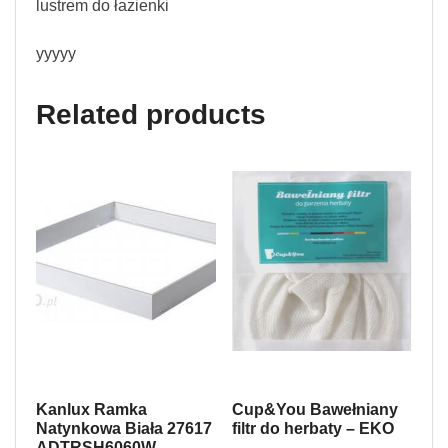
lustrem do łazienki
yyyyy
Related products
Kanlux Ramka
Cup&You Bawełniany
Natynkowa Biała 27617
filtr do herbaty – EKO
ADTRSH6060W