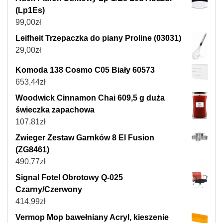
(Lp1Es)
99,00
zł
Leifheit Trzepaczka do piany Proline (03031)
29,00
zł
Komoda 138 Cosmo C05 Biały 60573
653,44
zł
Woodwick Cinnamon Chai 609,5 g duża
świeczka zapachowa
107,81
zł
Zwieger Zestaw Garnków 8 El Fusion
(ZG8461)
490,77
zł
Signal Fotel Obrotowy Q-025
Czarny/Czerwony
414,99
zł
Vermop Mop bawełniany Acryl, kieszenie