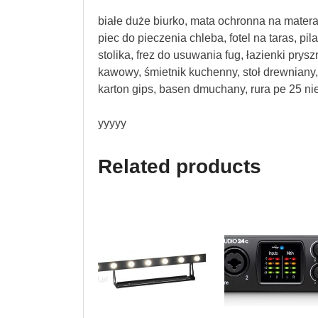
białe duże biurko, mata ochronna na materac
piec do pieczenia chleba, fotel na taras, p
stolika, frez do usuwania fug, łazienki prysz
kawowy, śmietnik kuchenny, stoł drewniany,
karton gips, basen dmuchany, rura pe 25 ni
yyyyy
Related products