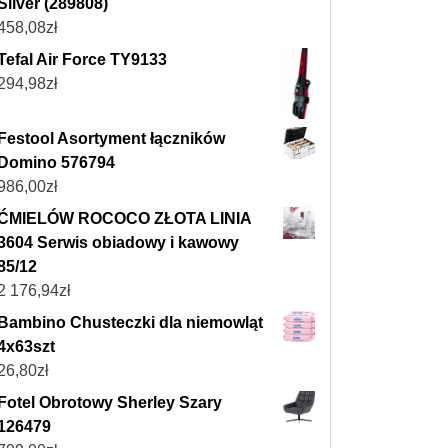
Silver (289808)
458,08
zł
Tefal Air Force TY9133
294,98
zł
Festool Asortyment łączników
Domino 576794
986,00
zł
ĆMIELÓW ROCOCO ZŁOTA LINIA
3604 Serwis obiadowy i kawowy
85/12
2 176,94
zł
Bambino Chusteczki dla niemowląt
4x63szt
26,80
zł
Fotel Obrotowy Sherley Szary
126479