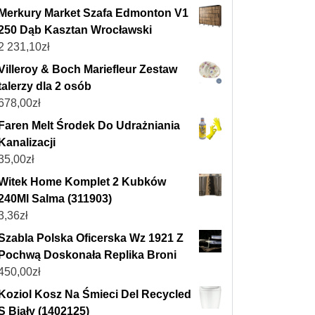
Merkury Market Szafa Edmonton V1
250 Dąb Kasztan Wrocławski
2 231,10
zł
Villeroy & Boch Mariefleur Zestaw
talerzy dla 2 osób
678,00
zł
Faren Melt Środek Do Udrażniania
Kanalizacji
35,00
zł
Witek Home Komplet 2 Kubków
240Ml Salma (311903)
3,36
zł
Szabla Polska Oficerska Wz 1921 Z
Pochwą Doskonała Replika Broni
450,00
zł
Koziol Kosz Na Śmieci Del Recycled
S Biały (1402125)