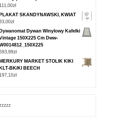
111,00
zł
PLAKAT SKANDYNAWSKI, KWIAT
33,00
zł
Dywanomat Dywan Winylowy Kafelki
Vintage 150X225 Cm Dww-
W0014812_150X225
693,99
zł
MERKURY MARKET STOLIK KIKI
KLT-BK/KI BEECH
197,10
zł
zzzzz