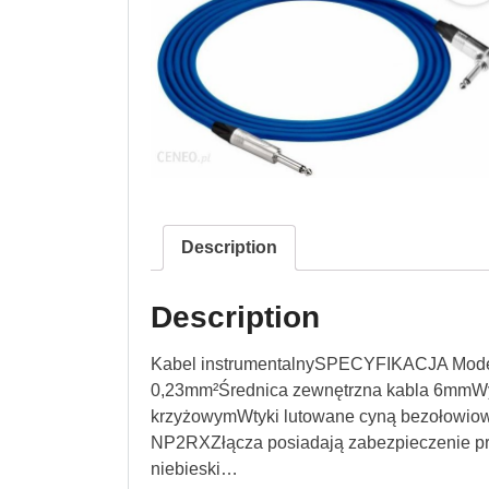
Description
Description
Kabel instrumentalnySPECYFIKACJA Model
0,23mm²Średnica zewnętrzna kabla 6mmWy
krzyżowymWtyki lutowane cyną bezołowiową
NP2RXZłącza posiadają zabezpieczenie pr
niebieski…