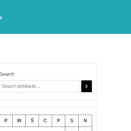
g
Search
P
W
Ś
C
P
S
N