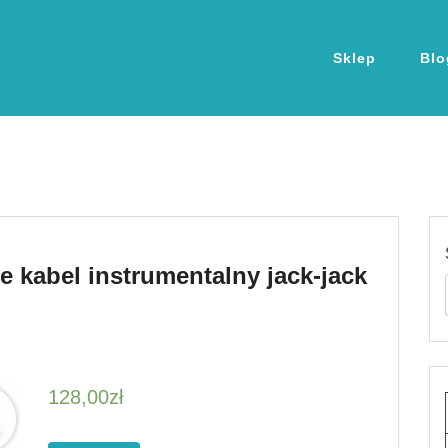
Sklep
Blo
 kabel instrumentalny jack-jack
128,00
zł