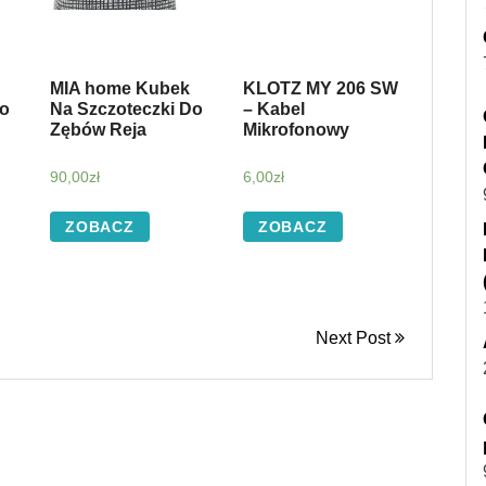
MIA home Kubek
KLOTZ MY 206 SW
io
Na Szczoteczki Do
– Kabel
Zębów Reja
Mikrofonowy
90,00
zł
6,00
zł
ZOBACZ
ZOBACZ
Next Post