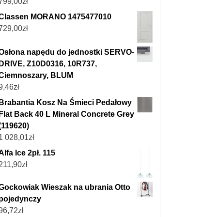
799,00
zł
Classen MORANO 1475477010
729,00
zł
Osłona napędu do jednostki SERVO-
DRIVE, Z10D0316, 10R737,
Ciemnoszary, BLUM
9,46
zł
Brabantia Kosz Na Śmieci Pedałowy
Flat Back 40 L Mineral Concrete Grey
(119620)
1 028,01
zł
Alfa Ice 2pł. 115
211,90
zł
Gockowiak Wieszak na ubrania Otto
pojedynczy
96,72
zł