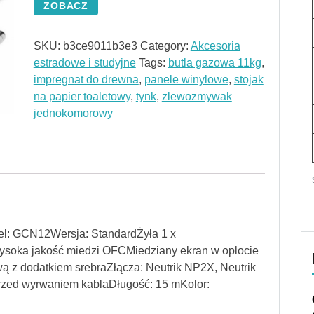
ZOBACZ
SKU:
b3ce9011b3e3
Category:
Akcesoria
estradowe i studyjne
Tags:
butla gazowa 11kg
,
impregnat do drewna
,
panele winylowe
,
stojak
na papier toaletowy
,
tynk
,
zlewozmywak
jednokomorowy
: GCN12Wersja: StandardŻyła 1 x
soka jakość miedzi OFCMiedziany ekran w oplocie
 z dodatkiem srebraZłącza: Neutrik NP2X, Neutrik
zed wyrwaniem kablaDługość: 15 mKolor: