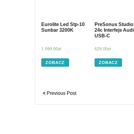
Eurolite Led Stp-10
PreSonus Studio
Sunbar 3200K
24c Interfejs Aud
USB-C
1 099,00
zł
629,00
zł
ZOBACZ
ZOBACZ
Previous Post