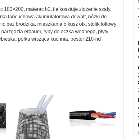
 180×200, materac h2, ile kosztuje złożenie szafy,
ilarka łańcuchowa akumulatorowa dewalt, nóżki do
nic bez brodzika, mieszkania olkusz olx, stolik loftowy
 narzędzia erbauer, ryby do oczka wodnego, płyty
ebieska, półka wisząca kuchnia, bester 210-nd