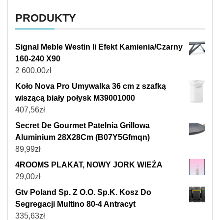
PRODUKTY
Signal Meble Westin Ii Efekt Kamienia/Czarny
160-240 X90
2 600,00
zł
Koło Nova Pro Umywalka 36 cm z szafką
wiszącą biały połysk M39001000
407,56
zł
Secret De Gourmet Patelnia Grillowa
Aluminium 28X28Cm (B07Y5Gfmqn)
89,99
zł
4ROOMS PLAKAT, NOWY JORK WIEŻA
29,00
zł
Gtv Poland Sp. Z O.O. Sp.K. Kosz Do
Segregacji Multino 80-4 Antracyt
335,63
zł