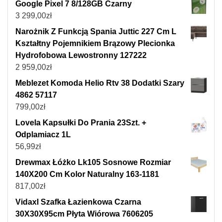
Google Pixel 7 8/128GB Czarny
3 299,00
zł
Narożnik Z Funkcją Spania Juttic 227 Cm L
Kształtny Pojemnikiem Brązowy Plecionka
Hydrofobowa Lewostronny 127222
2 959,00
zł
Meblezet Komoda Helio Rtv 38 Dodatki Szary
4862 57117
799,00
zł
Lovela Kapsułki Do Prania 23Szt. +
Odplamiacz 1L
56,99
zł
Drewmax Łóżko Lk105 Sosnowe Rozmiar
140X200 Cm Kolor Naturalny 163-1181
817,00
zł
Vidaxl Szafka Łazienkowa Czarna
30X30X95cm Płyta Wiórowa 7606205