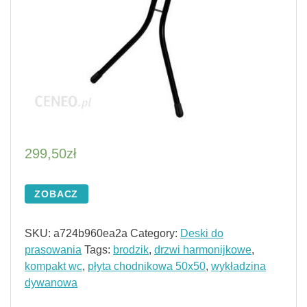
299,50
zł
ZOBACZ
SKU:
a724b960ea2a
Category:
Deski do
prasowania
Tags:
brodzik
,
drzwi harmonijkowe
,
kompakt wc
,
płyta chodnikowa 50x50
,
wykładzina
dywanowa