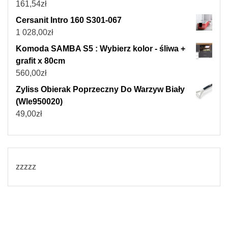
161,54
zł
Cersanit Intro 160 S301-067
1 028,00
zł
Komoda SAMBA S5 : Wybierz kolor - śliwa +
grafit x 80cm
560,00
zł
Zyliss Obierak Poprzeczny Do Warzyw Biały
(Wle950020)
49,00
zł
zzzzz