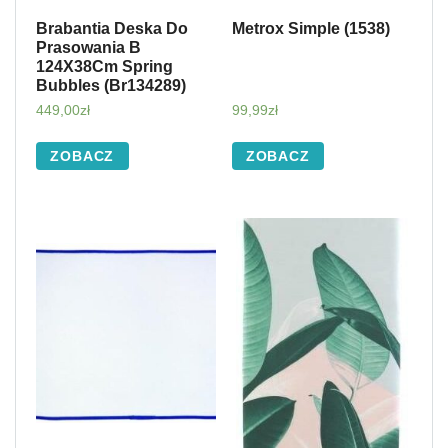
Brabantia Deska Do
Metrox Simple (1538)
Prasowania B
124X38Cm Spring
Bubbles (Br134289)
449,00
zł
99,99
zł
ZOBACZ
ZOBACZ