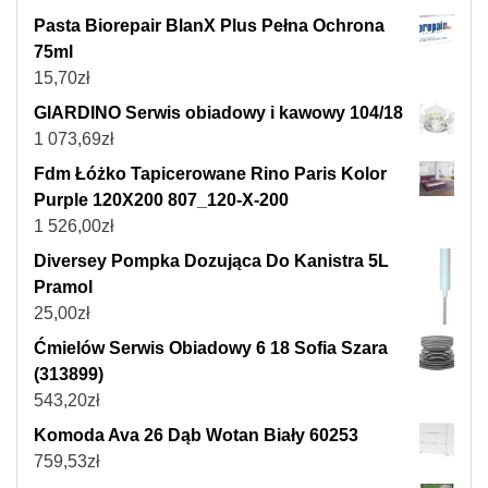
Pasta Biorepair BlanX Plus Pełna Ochrona
75ml
15,70
zł
GIARDINO Serwis obiadowy i kawowy 104/18
1 073,69
zł
Fdm Łóżko Tapicerowane Rino Paris Kolor
Purple 120X200 807_120-X-200
1 526,00
zł
Diversey Pompka Dozująca Do Kanistra 5L
Pramol
25,00
zł
Ćmielów Serwis Obiadowy 6 18 Sofia Szara
(313899)
543,20
zł
Komoda Ava 26 Dąb Wotan Biały 60253
759,53
zł