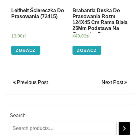
Leifheit Ściereczka Do
Brabantia Deska Do
Prasowania (72415)
Prasowania Rozm
124X45 Cm Rama Biała
25Mm Podstawa Na
Generator Pary
13,00
zł
449,00
zł
ZOBACZ
ZOBACZ
Previous Post
Next Post
Search