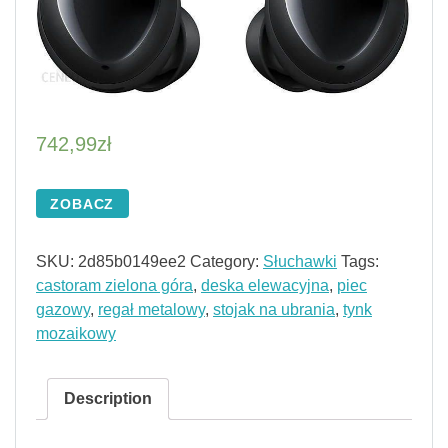
742,99
zł
ZOBACZ
SKU:
2d85b0149ee2
Category:
Słuchawki
Tags:
castoram zielona góra
,
deska elewacyjna
,
piec
gazowy
,
regał metalowy
,
stojak na ubrania
,
tynk
mozaikowy
Description