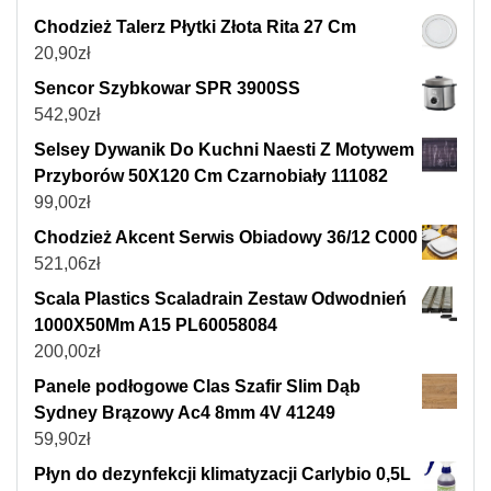
Chodzież Talerz Płytki Złota Rita 27 Cm
20,90
zł
Sencor Szybkowar SPR 3900SS
542,90
zł
Selsey Dywanik Do Kuchni Naesti Z Motywem
Przyborów 50X120 Cm Czarnobiały 111082
99,00
zł
Chodzież Akcent Serwis Obiadowy 36/12 C000
521,06
zł
Scala Plastics Scaladrain Zestaw Odwodnień
1000X50Mm A15 PL60058084
200,00
zł
Panele podłogowe Clas Szafir Slim Dąb
Sydney Brązowy Ac4 8mm 4V 41249
59,90
zł
Płyn do dezynfekcji klimatyzacji Carlybio 0,5L