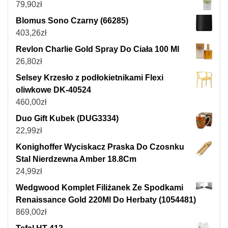
79,90
zł
Blomus Sono Czarny (66285)
403,26
zł
Revlon Charlie Gold Spray Do Ciała 100 Ml
26,80
zł
Selsey Krzesło z podłokietnikami Flexi
oliwkowe DK-40524
460,00
zł
Duo Gift Kubek (DUG3334)
22,99
zł
Konighoffer Wyciskacz Praska Do Czosnku
Stal Nierdzewna Amber 18.8Cm
24,99
zł
Wedgwood Komplet Filiżanek Ze Spodkami
Renaissance Gold 220Ml Do Herbaty (1054481)
869,00
zł