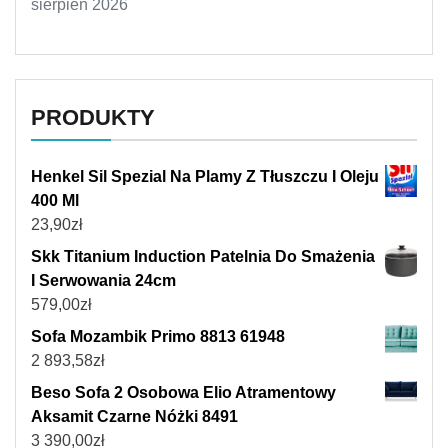
sierpień 2026
PRODUKTY
Henkel Sil Spezial Na Plamy Z Tłuszczu I Oleju
400 Ml
23,90
zł
Skk Titanium Induction Patelnia Do Smażenia
I Serwowania 24cm
579,00
zł
Sofa Mozambik Primo 8813 61948
2 893,58
zł
Beso Sofa 2 Osobowa Elio Atramentowy
Aksamit Czarne Nóżki 8491
3 390,00
zł