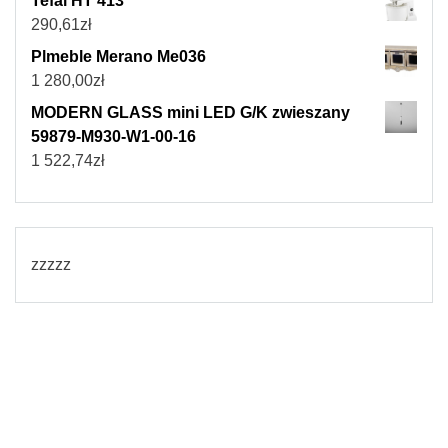
Tefal HT 413
290,61
zł
Plmeble Merano Me036
1 280,00
zł
MODERN GLASS mini LED G/K zwieszany
59879-M930-W1-00-16
1 522,74
zł
zzzzz