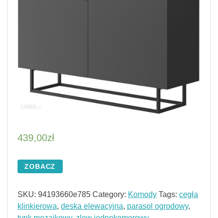
439,00
zł
ZOBACZ
SKU:
94193660e785
Category:
Komody
Tags:
cegła
klinkierowa
,
deska elewacyjna
,
parasol ogrodowy
,
tynk mozaikowy
,
zlew jednokomorowy
,