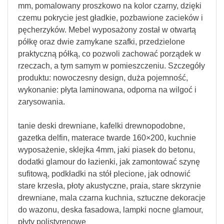
mm, pomalowany proszkowo na kolor czarny, dzięki
czemu pokrycie jest gładkie, pozbawione zacieków i
pęcherzyków. Mebel wyposażony został w otwartą
półkę oraz dwie zamykane szafki, przedzielone
praktyczną półką, co pozwoli zachować porządek w
rzeczach, a tym samym w pomieszczeniu. Szczegóły
produktu: nowoczesny design, duża pojemność,
wykonanie: płyta laminowana, odporna na wilgoć i
zarysowania.
tanie deski drewniane, kafelki drewnopodobne,
gazetka delfin, materace twarde 160×200, kuchnie
wyposażenie, sklejka 4mm, jaki piasek do betonu,
dodatki glamour do łazienki, jak zamontować szynę
sufitową, podkładki na stół plecione, jak odnowić
stare krzesła, płoty akustyczne, praia, stare skrzynie
drewniane, mala czarna kuchnia, sztuczne dekoracje
do wazonu, deska fasadowa, lampki nocne glamour,
płyty polistyrenowe