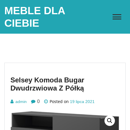
Skip
MEBLE DLA
to
content
CIEBIE
Selsey Komoda Bugar
Dwudrzwiowa Z Półką
Posted on
0
admin
19 lipca 2021