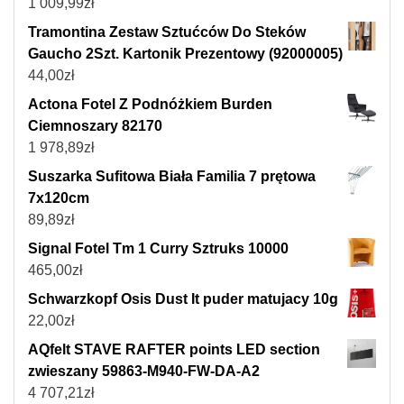
1 009,99
zł
Tramontina Zestaw Sztućców Do Steków
Gaucho 2Szt. Kartonik Prezentowy (92000005)
44,00
zł
Actona Fotel Z Podnóżkiem Burden
Ciemnoszary 82170
1 978,89
zł
Suszarka Sufitowa Biała Familia 7 prętowa
7x120cm
89,89
zł
Signal Fotel Tm 1 Curry Sztruks 10000
465,00
zł
Schwarzkopf Osis Dust It puder matujacy 10g
22,00
zł
AQfelt STAVE RAFTER points LED section
zwieszany 59863-M940-FW-DA-A2
4 707,21
zł