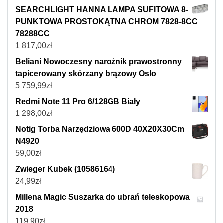
SEARCHLIGHT HANNA LAMPA SUFITOWA 8-
PUNKTOWA PROSTOKĄTNA CHROM 7828-8CC
78288CC
1 817,00
zł
Beliani Nowoczesny narożnik prawostronny
tapicerowany skórzany brązowy Oslo
5 759,99
zł
Redmi Note 11 Pro 6/128GB Biały
1 298,00
zł
Notig Torba Narzędziowa 600D 40X20X30Cm
N4920
59,00
zł
Zwieger Kubek (10586164)
24,99
zł
Millena Magic Suszarka do ubrań teleskopowa
2018
119,90
zł