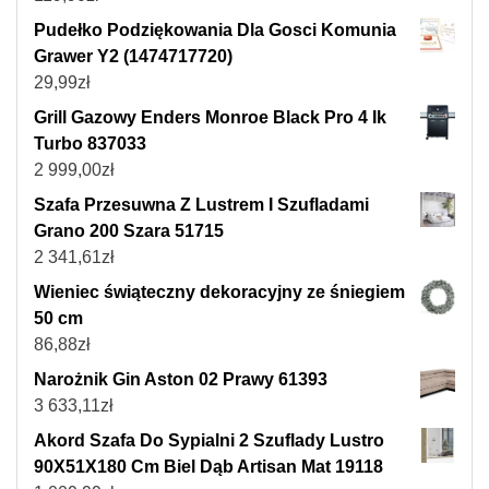
Pudełko Podziękowania Dla Gosci Komunia
Grawer Y2 (1474717720)
29,99
zł
Grill Gazowy Enders Monroe Black Pro 4 Ik
Turbo 837033
2 999,00
zł
Szafa Przesuwna Z Lustrem I Szufladami
Grano 200 Szara 51715
2 341,61
zł
Wieniec świąteczny dekoracyjny ze śniegiem
50 cm
86,88
zł
Narożnik Gin Aston 02 Prawy 61393
3 633,11
zł
Akord Szafa Do Sypialni 2 Szuflady Lustro
90X51X180 Cm Biel Dąb Artisan Mat 19118