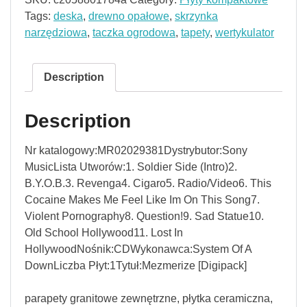
Tags:
deska
,
drewno opałowe
,
skrzynka
narzędziowa
,
taczka ogrodowa
,
tapety
,
wertykulator
Description
Description
Nr katalogowy:MR02029381Dystrybutor:Sony
MusicLista Utworów:1. Soldier Side (Intro)2.
B.Y.O.B.3. Revenga4. Cigaro5. Radio/Video6. This
Cocaine Makes Me Feel Like Im On This Song7.
Violent Pornography8. Question!9. Sad Statue10.
Old School Hollywood11. Lost In
HollywoodNośnik:CDWykonawca:System Of A
DownLiczba Płyt:1Tytuł:Mezmerize [Digipack]
parapety granitowe zewnętrzne, płytka ceramiczna,