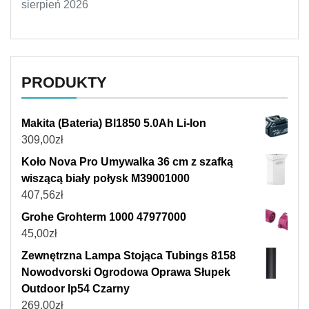
sierpień 2026
PRODUKTY
Makita (Bateria) Bl1850 5.0Ah Li-Ion
309,00
zł
Koło Nova Pro Umywalka 36 cm z szafką
wiszącą biały połysk M39001000
407,56
zł
Grohe Grohterm 1000 47977000
45,00
zł
Zewnętrzna Lampa Stojąca Tubings 8158
Nowodvorski Ogrodowa Oprawa Słupek
Outdoor Ip54 Czarny
269,00
zł