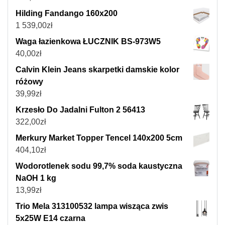
Hilding Fandango 160x200
1 539,00
zł
Waga łazienkowa ŁUCZNIK BS-973W5
40,00
zł
Calvin Klein Jeans skarpetki damskie kolor
różowy
39,99
zł
Krzesło Do Jadalni Fulton 2 56413
322,00
zł
Merkury Market Topper Tencel 140x200 5cm
404,10
zł
Wodorotlenek sodu 99,7% soda kaustyczna
NaOH 1 kg
13,99
zł
Trio Mela 313100532 lampa wisząca zwis
5x25W E14 czarna