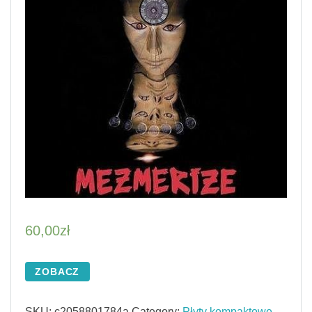
60,00
zł
ZOBACZ
SKU:
c2058801784a
Category:
Płyty kompaktowe