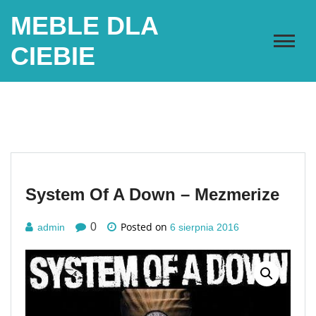
Skip
MEBLE DLA
to
content
CIEBIE
System Of A Down – Mezmerize
Posted on
0
admin
6 sierpnia 2016