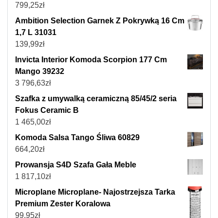
799,25
zł
Ambition Selection Garnek Z Pokrywką 16 Cm
1,7 L 31031
139,99
zł
Invicta Interior Komoda Scorpion 177 Cm
Mango 39232
3 796,63
zł
Szafka z umywalką ceramiczną 85/45/2 seria
Fokus Ceramic B
1 465,00
zł
Komoda Salsa Tango Śliwa 60829
664,20
zł
Prowansja S4D Szafa Gała Meble
1 817,10
zł
Microplane Microplane- Najostrzejsza Tarka
Premium Zester Koralowa
99,95
zł