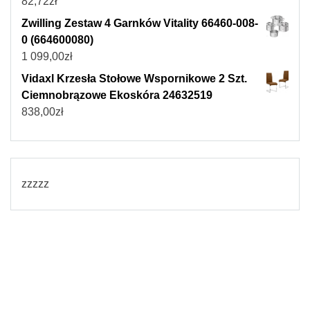
82,72
zł
Zwilling Zestaw 4 Garnków Vitality 66460-008-
0 (664600080)
1 099,00
zł
Vidaxl Krzesła Stołowe Wspornikowe 2 Szt.
Ciemnobrązowe Ekoskóra 24632519
838,00
zł
zzzzz