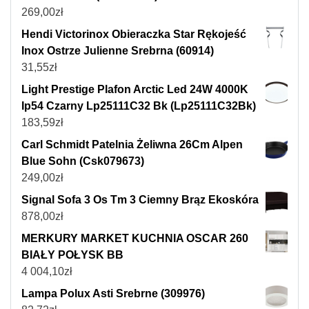
269,00
zł
Hendi Victorinox Obieraczka Star Rękojeść
Inox Ostrze Julienne Srebrna (60914)
31,55
zł
Light Prestige Plafon Arctic Led 24W 4000K
Ip54 Czarny Lp25111C32 Bk (Lp25111C32Bk)
183,59
zł
Carl Schmidt Patelnia Żeliwna 26Cm Alpen
Blue Sohn (Csk079673)
249,00
zł
Signal Sofa 3 Os Tm 3 Ciemny Brąz Ekoskóra
878,00
zł
MERKURY MARKET KUCHNIA OSCAR 260
BIAŁY POŁYSK BB
4 004,10
zł
Lampa Polux Asti Srebrne (309976)