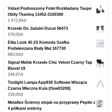
Vidaxl Podnoszony Fotel Rozkładany Taupe
Obity Tkaniną 13452-3100360
1 472,84
zł
Krzesło Do Jadalni Ducat 56473
576,00
zł
Elita Look 40 2S Komoda Szafka
Podwieszana Biały Mat 167730
882,00
zł
Signal Meble Krzesło Chic Velvet Czarny Tap
Bluvel 19
249,97
zł
Toolight Lampa App938 Sufitowa Wisząca
Czarna Mleczna Kula (Osw03208)
159,00
zł
Metaltex Ścienny stojak na przyprawy Pepito z
4 półkami srebrny