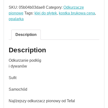
SKU:
05b04b03dae8
Category:
Odkurzacze
pionowe
Tags:
klej do płytek
,
kostka brukowa cena
,
opalarka
Description
Description
Odkurzanie podłóg
i dywanów
Sufit
Samochód
Najlżejszy odkurzacz pionowy od Tefal