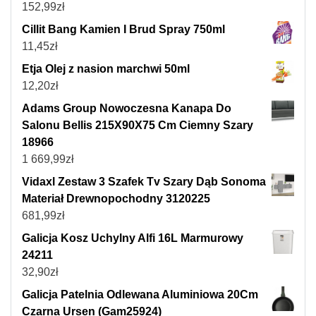
152,99
zł
Cillit Bang Kamien I Brud Spray 750ml
11,45
zł
Etja Olej z nasion marchwi 50ml
12,20
zł
Adams Group Nowoczesna Kanapa Do
Salonu Bellis 215X90X75 Cm Ciemny Szary
18966
1 669,99
zł
Vidaxl Zestaw 3 Szafek Tv Szary Dąb Sonoma
Materiał Drewnopochodny 3120225
681,99
zł
Galicja Kosz Uchylny Alfi 16L Marmurowy
24211
32,90
zł
Galicja Patelnia Odlewana Aluminiowa 20Cm
Czarna Ursen (Gam25924)