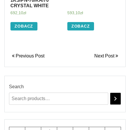
1KS/PN-70/KA/70
CRYSTAL WHITE
692,10
zł
593,10
zł
ZOBACZ
ZOBACZ
Previous Post
Next Post
Search