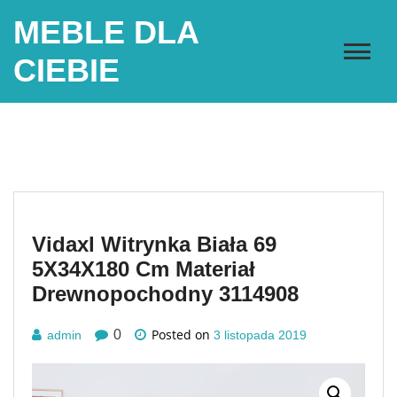
Skip
MEBLE DLA
to
content
CIEBIE
Vidaxl Witrynka Biała 69
5X34X180 Cm Materiał
Drewnopochodny 3114908
Posted on
0
admin
3 listopada 2019