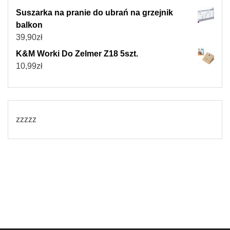
Suszarka na pranie do ubrań na grzejnik
balkon
39,90
zł
K&M Worki Do Zelmer Z18 5szt.
10,99
zł
zzzzz