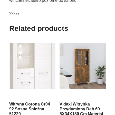
winchester, lustro poziome do salonu
yyyyy
Related products
Witryna Corona Cr04
Vidaxl Witrynka
92 Sosna Śnieżna
Przydymiony Dąb 69
51229
5X34X180 Cm Materiał