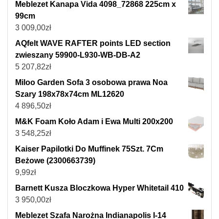
Meblezet Kanapa Vida 4098_72868 225cm x
99cm
3 009,00
zł
AQfelt WAVE RAFTER points LED section
zwieszany 59900-L930-WB-DB-A2
5 207,82
zł
Miloo Garden Sofa 3 osobowa prawa Noa
Szary 198x78x74cm ML12620
4 896,50
zł
M&K Foam Koło Adam i Ewa Multi 200x200
3 548,25
zł
Kaiser Papilotki Do Muffinek 75Szt. 7Cm
Beżowe (2300663739)
9,99
zł
Barnett Kusza Bloczkowa Hyper Whitetail 410
3 950,00
zł
Meblezet Szafa Narożna Indianapolis I-14