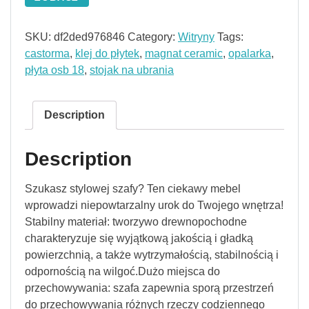
SKU:
df2ded976846
Category:
Witryny
Tags:
castorma
,
klej do płytek
,
magnat ceramic
,
opalarka
,
płyta osb 18
,
stojak na ubrania
Description
Description
Szukasz stylowej szafy? Ten ciekawy mebel
wprowadzi niepowtarzalny urok do Twojego wnętrza!
Stabilny materiał: tworzywo drewnopochodne
charakteryzuje się wyjątkową jakością i gładką
powierzchnią, a także wytrzymałością, stabilnością i
odpornością na wilgoć.Dużo miejsca do
przechowywania: szafa zapewnia sporą przestrzeń
do przechowywania różnych rzeczy codziennego