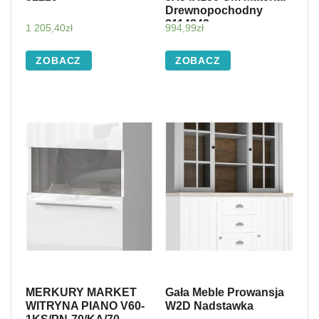
Drewnopochodny
3114849
1 205,40
zł
994,99
zł
ZOBACZ
ZOBACZ
MERKURY MARKET
Gała Meble Prowansja
WITRYNA PIANO V60-
W2D Nadstawka