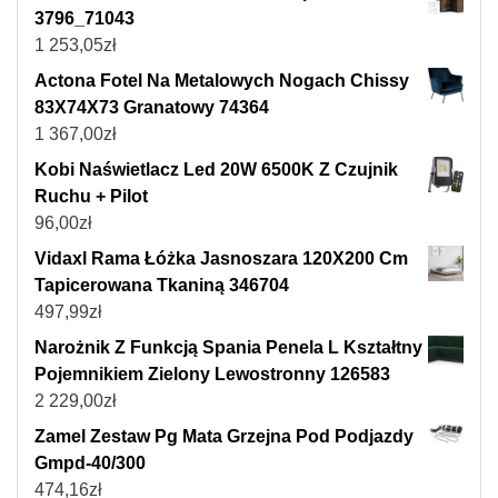
3796_71043
1 253,05
zł
Actona Fotel Na Metalowych Nogach Chissy
83X74X73 Granatowy 74364
1 367,00
zł
Kobi Naświetlacz Led 20W 6500K Z Czujnik
Ruchu + Pilot
96,00
zł
Vidaxl Rama Łóżka Jasnoszara 120X200 Cm
Tapicerowana Tkaniną 346704
497,99
zł
Narożnik Z Funkcją Spania Penela L Kształtny
Pojemnikiem Zielony Lewostronny 126583
2 229,00
zł
Zamel Zestaw Pg Mata Grzejna Pod Podjazdy
Gmpd-40/300
474,16
zł