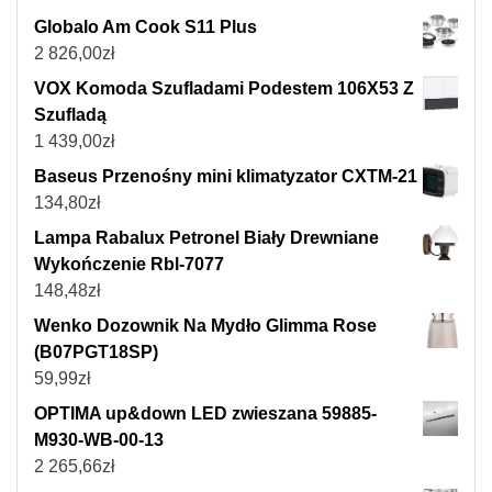
Globalo Am Cook S11 Plus
2 826,00
zł
VOX Komoda Szufladami Podestem 106X53 Z
Szufladą
1 439,00
zł
Baseus Przenośny mini klimatyzator CXTM-21
134,80
zł
Lampa Rabalux Petronel Biały Drewniane
Wykończenie Rbl-7077
148,48
zł
Wenko Dozownik Na Mydło Glimma Rose
(B07PGT18SP)
59,99
zł
OPTIMA up&down LED zwieszana 59885-
M930-WB-00-13
2 265,66
zł