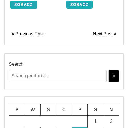
ZOBACZ
ZOBACZ
Previous Post
Next Post
Search
P
W
Ś
C
P
S
N
1
2