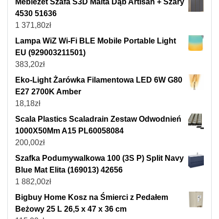
Meblezet Szafa S3D Malta Dąb Artisan + Szary
4530 51636
1 371,80
zł
Lampa WiZ Wi-Fi BLE Mobile Portable Light
EU (929003211501)
383,20
zł
Eko-Light Żarówka Filamentowa LED 6W G80
E27 2700K Amber
18,18
zł
Scala Plastics Scaladrain Zestaw Odwodnień
1000X50Mm A15 PL60058084
200,00
zł
Szafka Podumywalkowa 100 (3S P) Split Navy
Blue Mat Elita (169013) 42656
1 882,00
zł
Bigbuy Home Kosz na Śmierci z Pedałem
Beżowy 25 L 26,5 x 47 x 36 cm