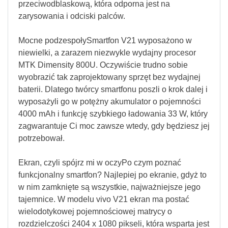
przeciwodblaskową, która odporna jest na
zarysowania i odciski palców.
Mocne podzespołySmartfon V21 wyposażono w
niewielki, a zarazem niezwykle wydajny procesor
MTK Dimensity 800U. Oczywiście trudno sobie
wyobrazić tak zaprojektowany sprzęt bez wydajnej
baterii. Dlatego twórcy smartfonu poszli o krok dalej i
wyposażyli go w potężny akumulator o pojemności
4000 mAh i funkcję szybkiego ładowania 33 W, który
zagwarantuje Ci moc zawsze wtedy, gdy będziesz jej
potrzebował.
Ekran, czyli spójrz mi w oczyPo czym poznać
funkcjonalny smartfon? Najlepiej po ekranie, gdyż to
w nim zamknięte są wszystkie, najważniejsze jego
tajemnice. W modelu vivo V21 ekran ma postać
wielodotykowej pojemnościowej matrycy o
rozdzielczości 2404 x 1080 pikseli, która wsparta jest