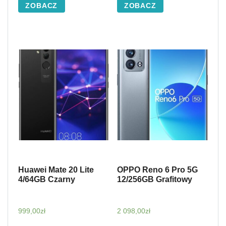
ZOBACZ
ZOBACZ
Huawei Mate 20 Lite
OPPO Reno 6 Pro 5G
4/64GB Czarny
12/256GB Grafitowy
999,00
zł
2 098,00
zł