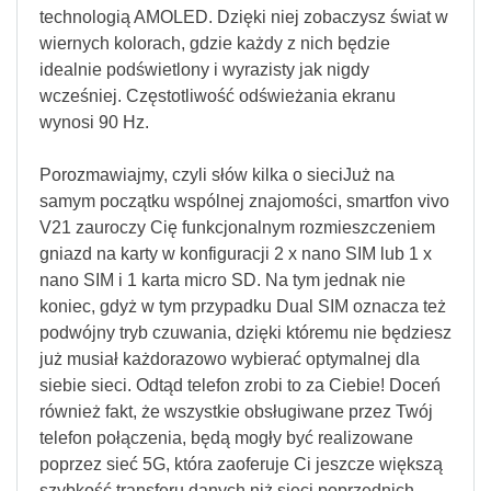
technologią AMOLED. Dzięki niej zobaczysz świat w
wiernych kolorach, gdzie każdy z nich będzie
idealnie podświetlony i wyrazisty jak nigdy
wcześniej. Częstotliwość odświeżania ekranu
wynosi 90 Hz.
Porozmawiajmy, czyli słów kilka o sieciJuż na
samym początku wspólnej znajomości, smartfon vivo
V21 zauroczy Cię funkcjonalnym rozmieszczeniem
gniazd na karty w konfiguracji 2 x nano SIM lub 1 x
nano SIM i 1 karta micro SD. Na tym jednak nie
koniec, gdyż w tym przypadku Dual SIM oznacza też
podwójny tryb czuwania, dzięki któremu nie będziesz
już musiał każdorazowo wybierać optymalnej dla
siebie sieci. Odtąd telefon zrobi to za Ciebie! Doceń
również fakt, że wszystkie obsługiwane przez Twój
telefon połączenia, będą mogły być realizowane
poprzez sieć 5G, która zaoferuje Ci jeszcze większą
szybkość transferu danych niż sieci poprzednich