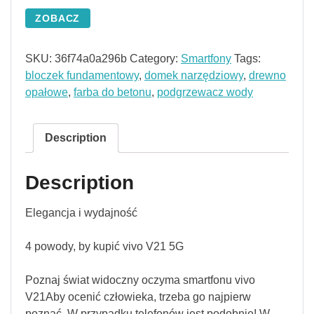
ZOBACZ
SKU:
36f74a0a296b
Category:
Smartfony
Tags:
bloczek fundamentowy
,
domek narzędziowy
,
drewno
opałowe
,
farba do betonu
,
podgrzewacz wody
Description
Description
Elegancja i wydajność
4 powody, by kupić vivo V21 5G
Poznaj świat widoczny oczyma smartfonu vivo
V21Aby ocenić człowieka, trzeba go najpierw
poznać. W przypadku telefonów jest podobnie! W