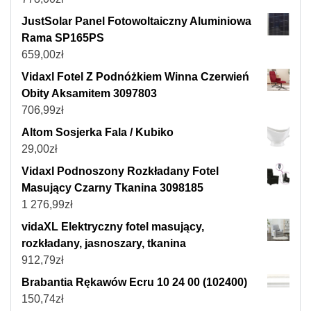
JustSolar Panel Fotowoltaiczny Aluminiowa
Rama SP165PS
659,00
zł
Vidaxl Fotel Z Podnóżkiem Winna Czerwień
Obity Aksamitem 3097803
706,99
zł
Altom Sosjerka Fala / Kubiko
29,00
zł
Vidaxl Podnoszony Rozkładany Fotel
Masujący Czarny Tkanina 3098185
1 276,99
zł
vidaXL Elektryczny fotel masujący,
rozkładany, jasnoszary, tkanina
912,79
zł
Brabantia Rękawów Ecru 10 24 00 (102400)
150,74
zł