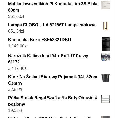
Mebledlawszystkich.Pl Komoda Lira 3S Biała
80cm
351,00
zł
Lampa GLOBO ILLA 67266T Lampa stołowa
651,54
zł
Kuchenka Beko FSE52321DBD
1 149,00
zł
Narożnik Kalima Inari 94 + Soft 17 Prawy
61172
3 442,46
zł
Kosz Na Śmieci Biurowy Pojemnik 14L 32cm
Czarny
32,88
zł
Półka Stojak Regał Szafka Na Buty Obuwie 4
poziomy
19,53
zł