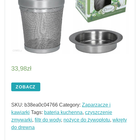
33,98
zł
ZOBACZ
SKU:
b38ea0c04766
Category:
Zaparzacze i
kawiarki
Tags:
bateria kuchenna
,
czyszczenie
zmywarki
,
filtr do wody
,
nożyce do żywopłotu
,
wkręty
do drewna