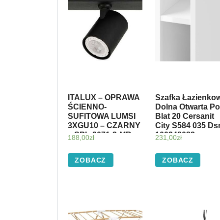
ITALUX – OPRAWA
Szafka Łazienko
ŚCIENNO-
Dolna Otwarta P
SUFITOWA LUMSI
Blat 20 Cersanit
3XGU10 – CZARNY
City S584 035 D
– SPL-2071-3-MB-
100348083
188,00
zł
231,00
zł
BL SPL20713MBBL
ZOBACZ
ZOBACZ