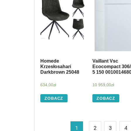
Homede
Vaillant Vsc
Krzesłosahari
Ecocompact 306/
Darkbrown 25048
5 150 001001468
634,00
zł
10 959,00
zł
ZOBACZ
ZOBACZ
1
2
3
4