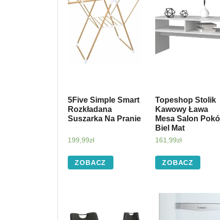
5Five Simple Smart
Topeshop Stolik
Rozkładana
Kawowy Ława
Suszarka Na Pranie
Mesa Salon Pokó
Biel Mat
199,99
zł
161,99
zł
ZOBACZ
ZOBACZ