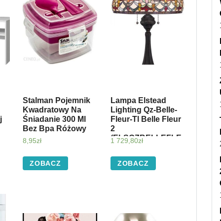
Stalman Pojemnik
Lampa Elstead
Kwadratowy Na
Lighting Qz-Belle-
j
Śniadanie 300 Ml
Fleur-Tl Belle Fleur
Bez Bpa Różowy
2
(ELSQZBELLEFLE
8,95
zł
1 729,80
zł
URTL)
ZOBACZ
ZOBACZ