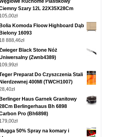
Węglowe Ruchome Plastikowy
Ciemny Szary 12L 22X35X28Cm
105,00
zł
Bolia Komoda Floow Highboard Dąb
Bielony 16093
18 888,46
zł
Zwieger Black Stone Nóż
Uniwersalny (Zwnb4389)
109,99
zł
Teger Preparat Do Czyszczenia Stali
Nierdzewnej 400Ml (TWCH1007)
28,40
zł
Berlinger Haus Garnek Granitowy
28Cm Berlingerhaus Bh 6898
Carbon Pro (Bh6898)
179,00
zł
Mugga 50% Spray na komary i