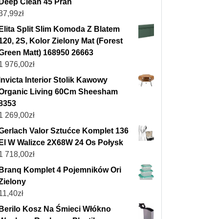
Deep Clean 45 Prań
37,99
zł
Elita Split Slim Komoda Z Blatem
120, 2S, Kolor Zielony Mat (Forest
Green Matt) 168950 26663
1 976,00
zł
Invicta Interior Stolik Kawowy
Organic Living 60Cm Sheesham
8353
1 269,00
zł
Gerlach Valor Sztućce Komplet 136
El W Walizce 2X68W 24 Os Połysk
1 718,00
zł
Branq Komplet 4 Pojemników Ori
Zielony
11,40
zł
Berilo Kosz Na Śmieci Włókno