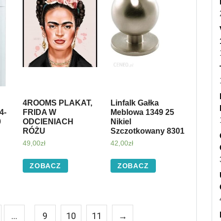
4ROOMS PLAKAT,
Linfalk Gałka
4-
FRIDA W
Meblowa 1349 25
0
ODCIENIACH
Nikiel
RÓŻU
Szczotkowany 8301
49,00
zł
42,00
zł
ZOBACZ
ZOBACZ
…
9
10
11
→