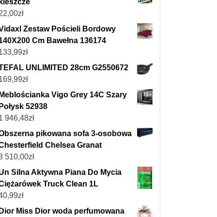
kleszcze
22,00
zł
Vidaxl Zestaw Pościeli Bordowy
140X200 Cm Bawełna 136174
133,99
zł
TEFAL UNLIMITED 28cm G2550672
169,99
zł
Meblościanka Vigo Grey 14C Szary
Połysk 52938
1 946,48
zł
Obszerna pikowana sofa 3-osobowa
Chesterfield Chelsea Granat
3 510,00
zł
Un Silna Aktywna Piana Do Mycia
Ciężarówek Truck Clean 1L
40,99
zł
Dior Miss Dior woda perfumowana