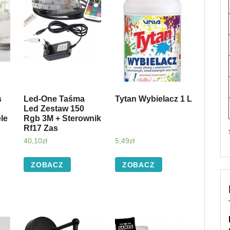
s
Led-One Taśma
Tytan Wybielacz 1 L
Led Zestaw 150
le
Rgb 3M + Sterownik
Rf17 Zas
40,10
zł
5,49
zł
ZOBACZ
ZOBACZ