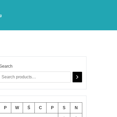
g
Search
P
W
Ś
C
P
S
N