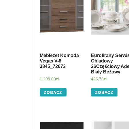
Meblezet Komoda
Eurofirany Serwi
Vegas V-8
Obiadowy
3845_72673
26Częściowy Ade
Biały Beżowy
1 208,00
zł
426,70
zł
ZOBACZ
ZOBACZ