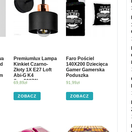
wa
Premiumlux Lampa
Faro Pościel
od
Kinkiet Czarno-
140X200 Dziecięca
Złoty 1X E27 Loft
Gamer Gamerska
sm
Abi-G K4
Poduszka
(Lux00870)
69,89
zł
91,99
zł
ZOBACZ
ZOBACZ