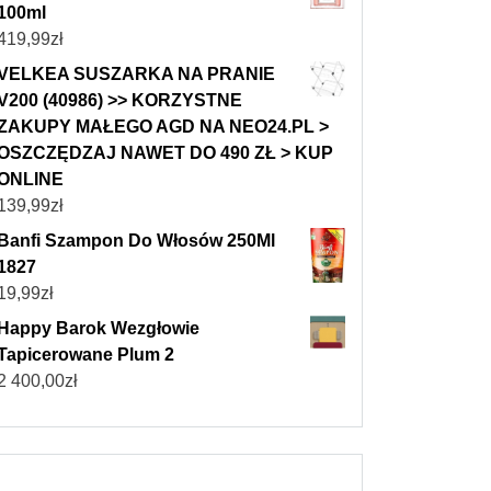
100ml
419,99
zł
VELKEA SUSZARKA NA PRANIE
V200 (40986) >> KORZYSTNE
ZAKUPY MAŁEGO AGD NA NEO24.PL >
OSZCZĘDZAJ NAWET DO 490 ZŁ > KUP
ONLINE
139,99
zł
Banfi Szampon Do Włosów 250Ml
1827
19,99
zł
Happy Barok Wezgłowie
Tapicerowane Plum 2
2 400,00
zł