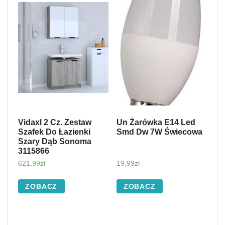
Vidaxl 2 Cz. Zestaw
Un Żarówka E14 Led
Szafek Do Łazienki
Smd Dw 7W Świecowa
Szary Dąb Sonoma
3115866
621,99
zł
19,99
zł
ZOBACZ
ZOBACZ