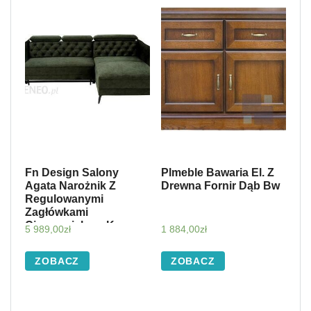
Fn Design Salony
Plmeble Bawaria El. Z
Agata Narożnik Z
Drewna Fornir Dąb Bw
Regulowanymi
Zagłówkami
Ciemnozielony Kava
5 989,00
zł
1 884,00
zł
Prawy 641844
ZOBACZ
ZOBACZ