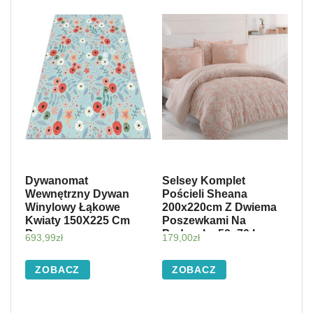
Dywanomat
Selsey Komplet
Wewnętrzny Dywan
Pościeli Sheana
Winylowy Łąkowe
200x220cm Z Dwiema
Kwiaty 150X225 Cm
Poszewkami Na
Dww-
Poduszkę 50×70 I
693,99
zł
179,00
zł
W0001077_150X225
Prześcieradłem
Pudrowy
ZOBACZ
ZOBACZ