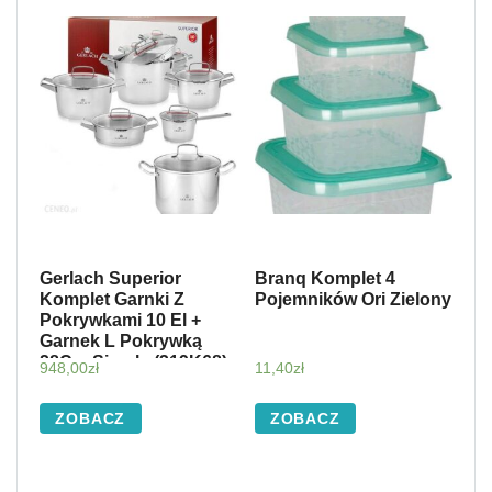
Gerlach Superior
Branq Komplet 4
Komplet Garnki Z
Pojemników Ori Zielony
Pokrywkami 10 El +
Garnek L Pokrywką
28Cm Simple (319K68)
948,00
zł
11,40
zł
ZOBACZ
ZOBACZ