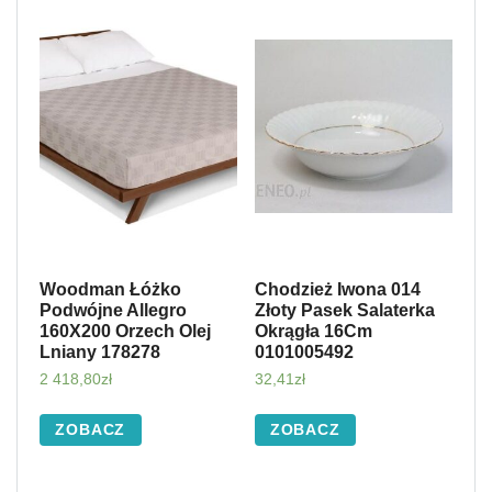
Woodman Łóżko
Chodzież Iwona 014
Podwójne Allegro
Złoty Pasek Salaterka
160X200 Orzech Olej
Okrągła 16Cm
Lniany 178278
0101005492
2 418,80
zł
32,41
zł
ZOBACZ
ZOBACZ