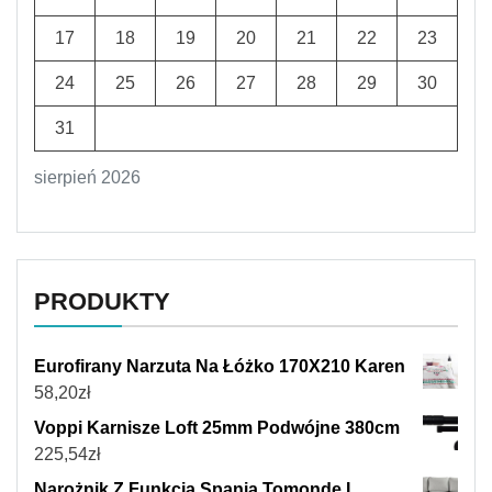
17
18
19
20
21
22
23
24
25
26
27
28
29
30
31
sierpień 2026
PRODUKTY
Eurofirany Narzuta Na Łóżko 170X210 Karen
58,20
zł
Voppi Karnisze Loft 25mm Podwójne 380cm
225,54
zł
Narożnik Z Funkcją Spania Tomonde L