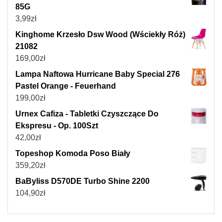
85G
3,99
zł
Kinghome Krzesło Dsw Wood (Wściekły Róż)
21082
169,00
zł
Lampa Naftowa Hurricane Baby Special 276
Pastel Orange - Feuerhand
199,00
zł
Urnex Cafiza - Tabletki Czyszczące Do
Ekspresu - Op. 100Szt
42,00
zł
Topeshop Komoda Poso Biały
359,20
zł
BaByliss D570DE Turbo Shine 2200
104,90
zł