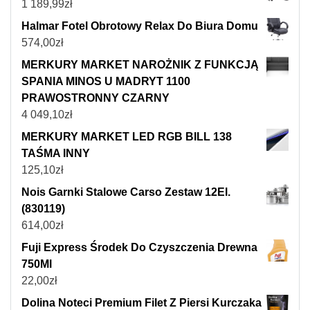
1 189,99
zł
Halmar Fotel Obrotowy Relax Do Biura Domu
574,00
zł
MERKURY MARKET NAROŻNIK Z FUNKCJĄ
SPANIA MINOS U MADRYT 1100
PRAWOSTRONNY CZARNY
4 049,10
zł
MERKURY MARKET LED RGB BILL 138
TAŚMA INNY
125,10
zł
Nois Garnki Stalowe Carso Zestaw 12El.
(830119)
614,00
zł
Fuji Express Środek Do Czyszczenia Drewna
750Ml
22,00
zł
Dolina Noteci Premium Filet Z Piersi Kurczaka