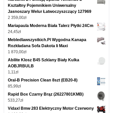
Kształtny Pojemnikiem Uniwersalny
Jasnoszary Welur Łatwoczyszczący 127969
2 359,00
zł
Mariapaula Moderna Biała Talerz Płytki 24Cm
24,45
zł
Mebledlawszystkich.Pl Wygodna Kanapa
Rozkładana Sofa Dakota Ii Maxi
1 870,00
zł
Abilite Klosz B45 Szklany Biały Kulka
AOBJRBULB
1,11
zł
Oral-B Precision Clean 8szt (EB20-8)
85,99
zł
Rapid Box Czarny Brąz (26227801KMB)
533,27
zł
Vidaxl Bmw 283 Elektryczny Motor Czerwony