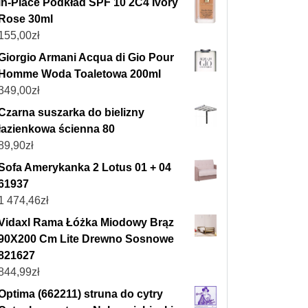
in-Place Podkład SPF 10 2C4 Ivory
Rose 30ml
155,00
zł
Giorgio Armani Acqua di Gio Pour
Homme Woda Toaletowa 200ml
349,00
zł
Czarna suszarka do bielizny
łazienkowa ścienna 80
89,90
zł
Sofa Amerykanka 2 Lotus 01 + 04
61937
1 474,46
zł
Vidaxl Rama Łóżka Miodowy Brąz
90X200 Cm Lite Drewno Sosnowe
821627
844,99
zł
Optima (662211) struna do cytry