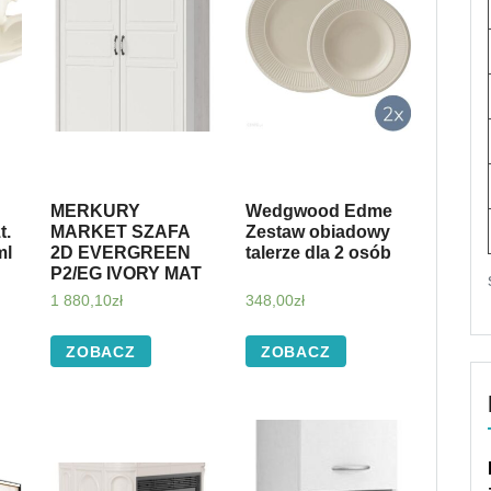
MERKURY
Wedgwood Edme
t.
MARKET SZAFA
Zestaw obiadowy
ml
2D EVERGREEN
talerze dla 2 osób
P2/EG IVORY MAT
1 880,10
zł
348,00
zł
ZOBACZ
ZOBACZ