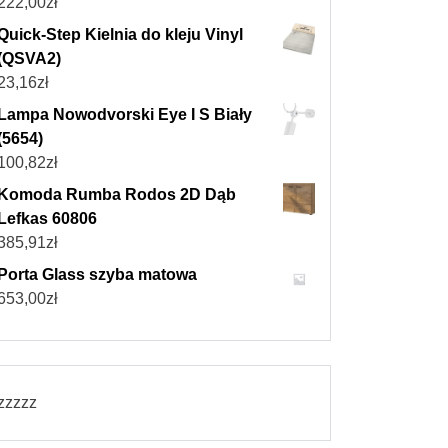
222,00
zł
Quick-Step Kielnia do kleju Vinyl
(QSVA2)
23,16
zł
Lampa Nowodvorski Eye I S Biały
(5654)
100,82
zł
Komoda Rumba Rodos 2D Dąb
Lefkas 60806
385,91
zł
Porta Glass szyba matowa
653,00
zł
zzzzz