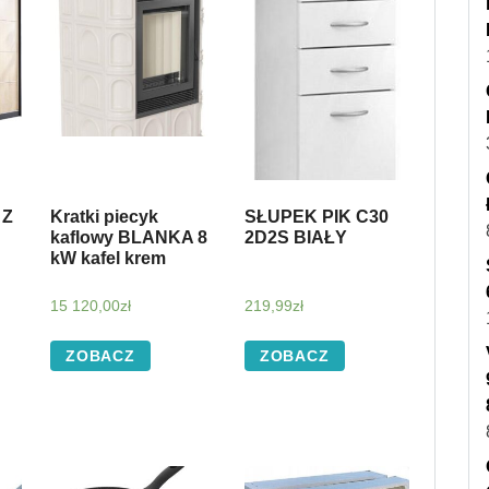
 Z
Kratki piecyk
SŁUPEK PIK C30
kaflowy BLANKA 8
2D2S BIAŁY
kW kafel krem
15 120,00
zł
219,99
zł
ZOBACZ
ZOBACZ