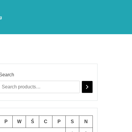
g
Search
P
W
Ś
C
P
S
N