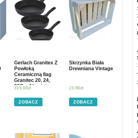
Gerlach Granitex Z
Skrzynka Biała
0
Powłoką
Drewniana Vintage
Ceramiczną Ilag
Granitec 20, 24,
28Cm Aluminium
319,00
zł
23,90
zł
(340202428)
ZOBACZ
ZOBACZ