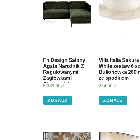
Fn Design Salony
Villa Italia Sakura
Agata Narożnik Z
White zestaw 6 sz
Regulowanymi
Bulionówka 280 
Zagłówkami
ze spodkiem
Ciemnozielony
5 989,00
zł
284,90
zł
Kava Prawy 641844
ZOBACZ
ZOBACZ