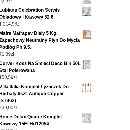
9,99
zł
Lubiana Celebration Serwis
Obiadowy I Kawowy 52 6
1 214,98
zł
Mafra Mafrapav Dialy 5 Kg.
Zapachowy Neutralny Płyn Do Mycia
Podłóg Ph 9,5.
71,39
zł
Curver Kosz Na Śmieci Deco Bin 50L
Stal Polerowana
150,59
zł
Villa Italia Komplet Łyżeczek Do
Herbaty 6szt. Antique Copper
(ST462)
239,00
zł
Home Delux Quatre Komplet
Kawowy 15El Hd12054