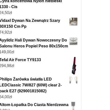
Cytra koncertowa Nylon niebieski
1330 - Cis
24,50
zł
Vidaxl Dywan Na Zewnątrz Szary
80X150 Cm Pp
74,92
zł
Ayyildiz Hali Dywan Nowoczesny Do
Salonu Heros Popiel Peso 80x150cm
149,00
zł
Tefal Air Force TY9133
294,98
zł
Philips Żarówka światła LED
LEDClassic 7W/827 (60W) clear 2-
pack E27 (929001815082)
64,00
zł
Altom Łopatka Do Ciasta Nierdzewna