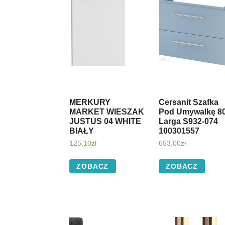
MERKURY
Cersanit Szafka
MARKET WIESZAK
Pod Umywalkę 8
JUSTUS 04 WHITE
Larga S932-074
BIAŁY
100301557
125,10
zł
653,00
zł
ZOBACZ
ZOBACZ