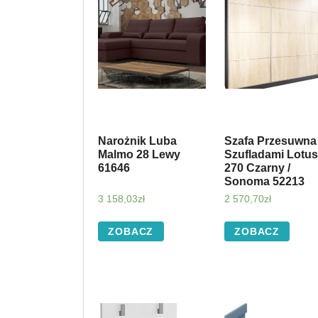
Narożnik Luba
Szafa Przesuwna
Malmo 28 Lewy
Szufladami Lotus
61646
270 Czarny /
Sonoma 52213
3 158,03
zł
2 570,70
zł
ZOBACZ
ZOBACZ