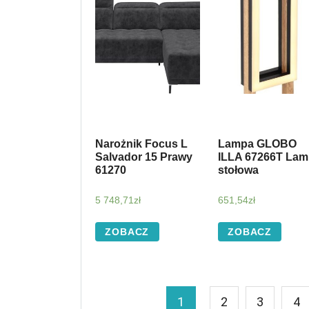
Narożnik Focus L
Lampa GLOBO
Salvador 15 Prawy
ILLA 67266T La
61270
stołowa
5 748,71
zł
651,54
zł
ZOBACZ
ZOBACZ
1
2
3
4