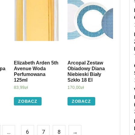
Elizabeth Arden 5th
Arcopal Zestaw
mpa
Avenue Woda
Obiadowy Diana
Perfumowana
Niebieski Biały
125ml
Szkło 18 El
83,99
zł
170,00
zł
ZOBACZ
ZOBACZ
…
6
7
8
→