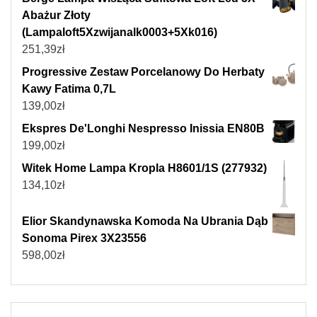
Abażur Złoty
(Lampaloft5Xzwijanalk0003+5Xk016)
251,39
zł
Progressive Zestaw Porcelanowy Do Herbaty
Kawy Fatima 0,7L
139,00
zł
Ekspres De'Longhi Nespresso Inissia EN80B
199,00
zł
Witek Home Lampa Kropla H8601/1S (277932)
134,10
zł
Elior Skandynawska Komoda Na Ubrania Dąb
Sonoma Pirex 3X23556
598,00
zł