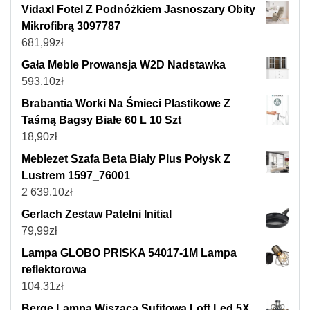
Vidaxl Fotel Z Podnóżkiem Jasnoszary Obity
Mikrofibrą 3097787
681,99
zł
Gała Meble Prowansja W2D Nadstawka
593,10
zł
Brabantia Worki Na Śmieci Plastikowe Z
Taśmą Bagsy Białe 60 L 10 Szt
18,90
zł
Meblezet Szafa Beta Biały Plus Połysk Z
Lustrem 1597_76001
2 639,10
zł
Gerlach Zestaw Patelni Initial
79,99
zł
Lampa GLOBO PRISKA 54017-1M Lampa
reflektorowa
104,31
zł
Berge Lampa Wisząca Sufitowa Loft Led 5X