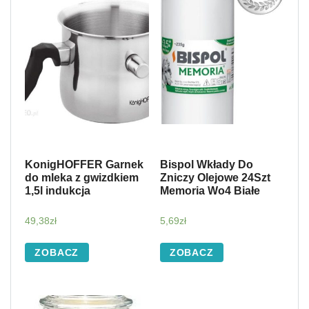
KonigHOFFER Garnek
Bispol Wkłady Do
do mleka z gwizdkiem
Zniczy Olejowe 24Szt
1,5l indukcja
Memoria Wo4 Białe
49,38
zł
5,69
zł
ZOBACZ
ZOBACZ