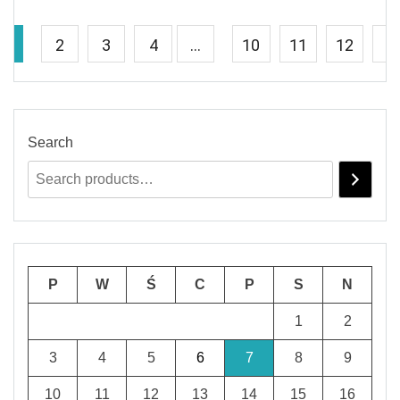
1
2
3
4
…
10
11
12
→
Search
P
W
Ś
C
P
S
N
1
2
3
4
5
6
7
8
9
10
11
12
13
14
15
16