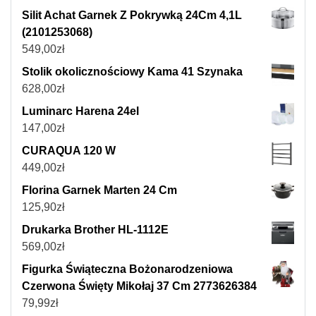
Silit Achat Garnek Z Pokrywką 24Cm 4,1L
(2101253068)
549,00
zł
Stolik okolicznościowy Kama 41 Szynaka
628,00
zł
Luminarc Harena 24el
147,00
zł
CURAQUA 120 W
449,00
zł
Florina Garnek Marten 24 Cm
125,90
zł
Drukarka Brother HL-1112E
569,00
zł
Figurka Świąteczna Bożonarodzeniowa
Czerwona Święty Mikołaj 37 Cm 2773626384
79,99
zł