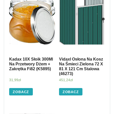
Kadax 10X Słoik 300Ml
Vidaxl Osłona Na Kosz
Na Przetwory Dżem +
Na Śmieci Zielona 72 X
Zakrętka Fi82 (K5895)
81 X 121 Cm Stalowa
(46273)
31,99
zł
451,24
zł
ZOBACZ
ZOBACZ