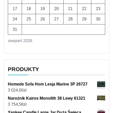
17
18
19
20
21
22
23
24
25
26
27
28
29
30
31
sierpień 2026
PRODUKTY
Homede Sofa Hom Lesja Marine 3P 26727
3 024,00
zł
Narożnik Kairos Monolith 38 Lewy 61321
3 754,58
zł
Yankee Candle Large Jar Duża Świeca