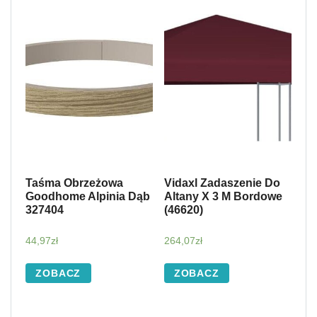
Taśma Obrzeżowa
Vidaxl Zadaszenie Do
Goodhome Alpinia Dąb
Altany X 3 M Bordowe
327404
(46620)
44,97
zł
264,07
zł
ZOBACZ
ZOBACZ