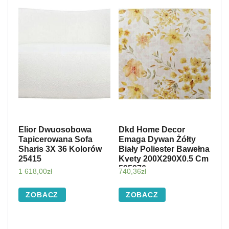
Elior Dwuosobowa
Dkd Home Decor
Tapicerowana Sofa
Emaga Dywan Żółty
Sharis 3X 36 Kolorów
Biały Poliester Bawełna
25415
Kvety 200X290X0.5 Cm
535276
1 618,00
zł
740,36
zł
ZOBACZ
ZOBACZ