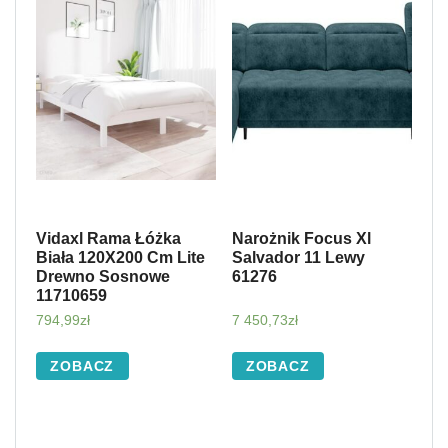
Vidaxl Rama Łóżka
Narożnik Focus Xl
Biała 120X200 Cm Lite
Salvador 11 Lewy
Drewno Sosnowe
61276
11710659
794,99
zł
7 450,73
zł
ZOBACZ
ZOBACZ