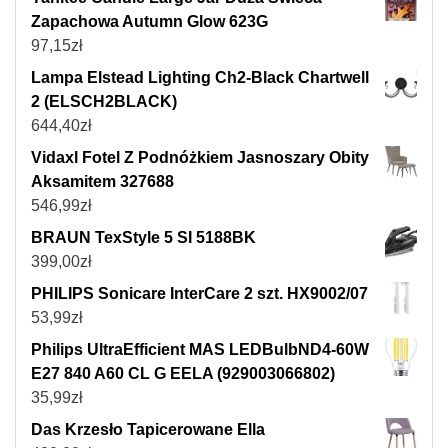
Zapachowa Autumn Glow 623G
97,15
zł
Lampa Elstead Lighting Ch2-Black Chartwell
2 (ELSCH2BLACK)
644,40
zł
Vidaxl Fotel Z Podnóżkiem Jasnoszary Obity
Aksamitem 327688
546,99
zł
BRAUN TexStyle 5 SI 5188BK
399,00
zł
PHILIPS Sonicare InterCare 2 szt. HX9002/07
53,99
zł
Philips UltraEfficient MAS LEDBulbND4-60W
E27 840 A60 CL G EELA (929003066802)
35,99
zł
Das Krzesło Tapicerowane Ella