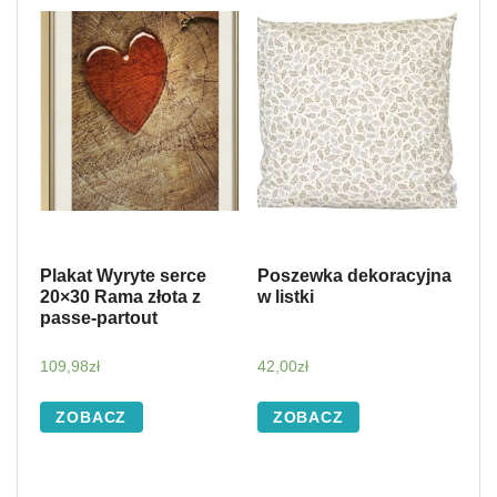
Plakat Wyryte serce
Poszewka dekoracyjna
20×30 Rama złota z
w listki
passe-partout
109,98
zł
42,00
zł
ZOBACZ
ZOBACZ