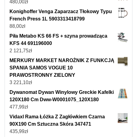
480,00
zł
Konighoffer Venga Zaparzacz Tłokowy Typu
French Press 1L 5903313418799
88,00
zł
Piła Metabo KS 66 FS + szyna prowadząca
KFS 44 691196000
2 121,75
zł
MERKURY MARKET NAROŻNIK Z FUNKCJĄ
SPANIA SAMOS VOGUE 10
PRAWOSTRONNY ZIELONY
3 221,10
zł
Dywanomat Dywan Winylowy Greckie Kafelki
120X180 Cm Dww-W0001075_120X180
477,99
zł
Vidaxl Rama Łóżka Z Zagłówkiem Czarna
90X190 Cm Sztuczna Skóra 347471
435,99
zł