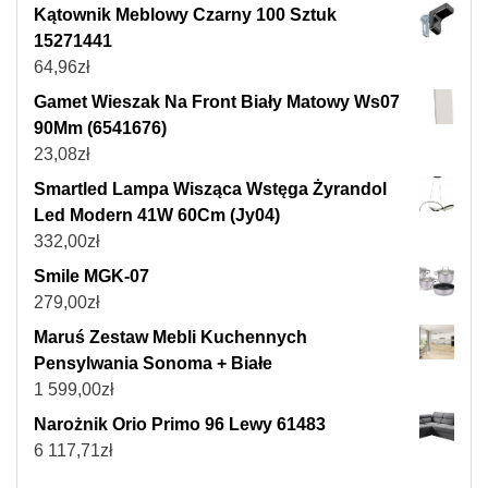
Kątownik Meblowy Czarny 100 Sztuk
15271441
64,96
zł
Gamet Wieszak Na Front Biały Matowy Ws07
90Mm (6541676)
23,08
zł
Smartled Lampa Wisząca Wstęga Żyrandol
Led Modern 41W 60Cm (Jy04)
332,00
zł
Smile MGK-07
279,00
zł
Maruś Zestaw Mebli Kuchennych
Pensylwania Sonoma + Białe
1 599,00
zł
Narożnik Orio Primo 96 Lewy 61483
6 117,71
zł