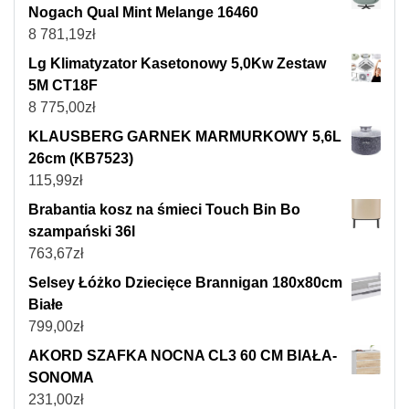
Nogach Qual Mint Melange 16460
8 781,19
zł
Lg Klimatyzator Kasetonowy 5,0Kw Zestaw
5M CT18F
8 775,00
zł
KLAUSBERG GARNEK MARMURKOWY 5,6L
26cm (KB7523)
115,99
zł
Brabantia kosz na śmieci Touch Bin Bo
szampański 36l
763,67
zł
Selsey Łóżko Dziecięce Brannigan 180x80cm
Białe
799,00
zł
AKORD SZAFKA NOCNA CL3 60 CM BIAŁA-
SONOMA
231,00
zł