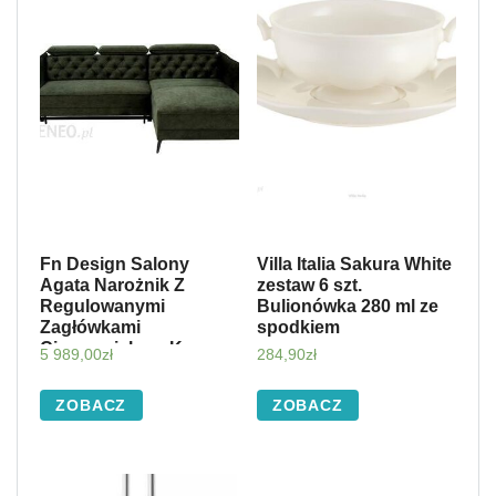
Fn Design Salony
Villa Italia Sakura White
Agata Narożnik Z
zestaw 6 szt.
Regulowanymi
Bulionówka 280 ml ze
Zagłówkami
spodkiem
Ciemnozielony Kava
5 989,00
zł
284,90
zł
Prawy 641844
ZOBACZ
ZOBACZ