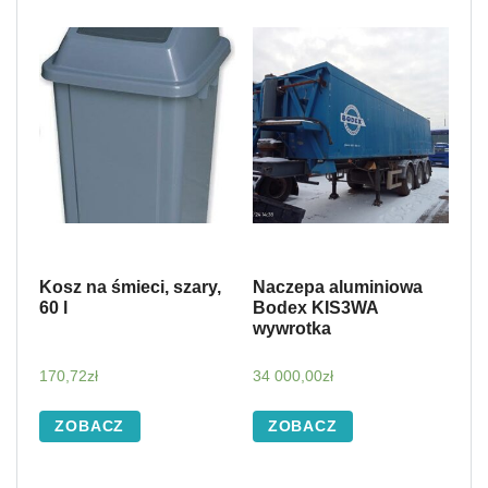
Kosz na śmieci, szary,
Naczepa aluminiowa
60 l
Bodex KIS3WA
wywrotka
170,72
zł
34 000,00
zł
ZOBACZ
ZOBACZ