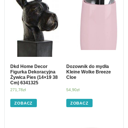
Dkd Home Decor
Dozownik do mydła
Figurka Dekoracyjna
Kleine Wolke Breeze
Żywica Pies (14×19 38
Cloe
Cm) 6341325
271,78
zł
54,90
zł
ZOBACZ
ZOBACZ