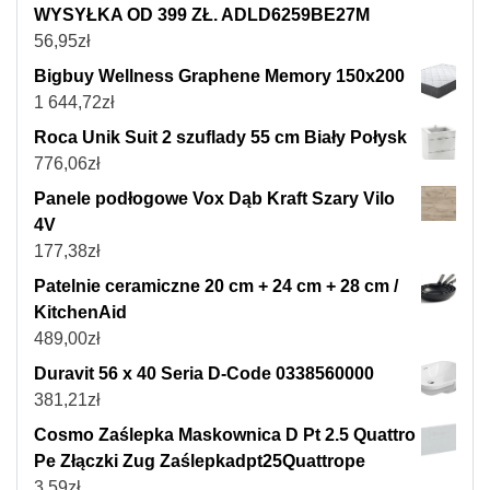
WYSYŁKA OD 399 ZŁ. ADLD6259BE27M
56,95
zł
Bigbuy Wellness Graphene Memory 150x200
1 644,72
zł
Roca Unik Suit 2 szuflady 55 cm Biały Połysk
776,06
zł
Panele podłogowe Vox Dąb Kraft Szary Vilo
4V
177,38
zł
Patelnie ceramiczne 20 cm + 24 cm + 28 cm /
KitchenAid
489,00
zł
Duravit 56 x 40 Seria D-Code 0338560000
381,21
zł
Cosmo Zaślepka Maskownica D Pt 2.5 Quattro
Pe Złączki Zug Zaślepkadpt25Quattrope
3,59
zł