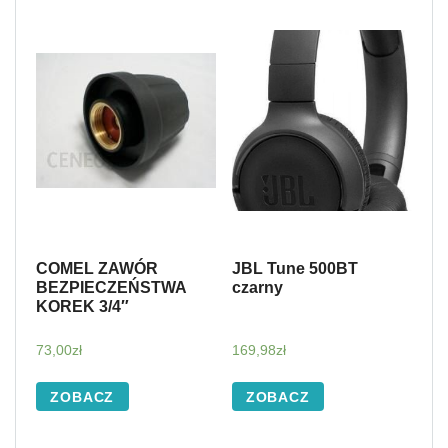
COMEL ZAWÓR
JBL Tune 500BT
BEZPIECZEŃSTWA
czarny
KOREK 3/4″
73,00
zł
169,98
zł
ZOBACZ
ZOBACZ