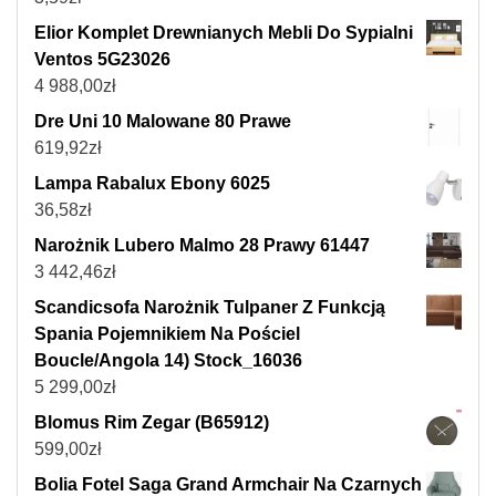
Elior Komplet Drewnianych Mebli Do Sypialni
Ventos 5G23026
4 988,00
zł
Dre Uni 10 Malowane 80 Prawe
619,92
zł
Lampa Rabalux Ebony 6025
36,58
zł
Narożnik Lubero Malmo 28 Prawy 61447
3 442,46
zł
Scandicsofa Narożnik Tulpaner Z Funkcją
Spania Pojemnikiem Na Pościel
Boucle/Angola 14) Stock_16036
5 299,00
zł
Blomus Rim Zegar (B65912)
599,00
zł
Bolia Fotel Saga Grand Armchair Na Czarnych