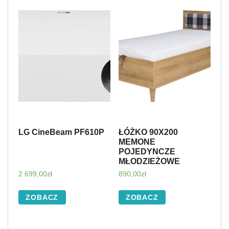
LG CineBeam PF610P
ŁÓŻKO 90X200
MEMONE
POJEDYNCZE
MŁODZIEŻOWE
2 699,00
zł
890,00
zł
ZOBACZ
ZOBACZ