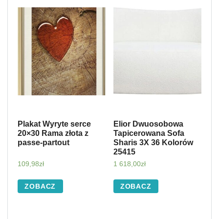
Plakat Wyryte serce
Elior Dwuosobowa
20×30 Rama złota z
Tapicerowana Sofa
passe-partout
Sharis 3X 36 Kolorów
25415
109,98
zł
1 618,00
zł
ZOBACZ
ZOBACZ