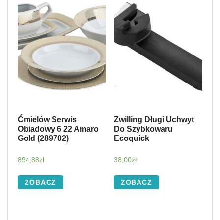
Ćmielów Serwis
Zwilling Długi Uchwyt
Obiadowy 6 22 Amaro
Do Szybkowaru
Gold (289702)
Ecoquick
894,88
zł
38,00
zł
ZOBACZ
ZOBACZ