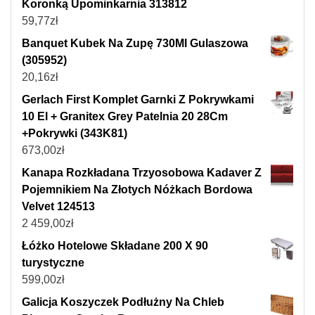
Koronką Upominkarnia 313812
59,77
zł
Banquet Kubek Na Zupę 730Ml Gulaszowa
(305952)
20,16
zł
Gerlach First Komplet Garnki Z Pokrywkami
10 El + Granitex Grey Patelnia 20 28Cm
+Pokrywki (343K81)
673,00
zł
Kanapa Rozkładana Trzyosobowa Kadaver Z
Pojemnikiem Na Złotych Nóżkach Bordowa
Velvet 124513
2 459,00
zł
Łóżko Hotelowe Składane 200 X 90
turystyczne
599,00
zł
Galicja Koszyczek Podłużny Na Chleb