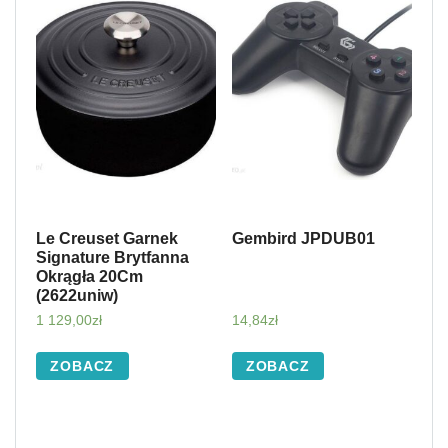
Le Creuset Garnek
Gembird JPDUB01
Signature Brytfanna
Okrągła 20Cm
(2622uniw)
1 129,00
zł
14,84
zł
ZOBACZ
ZOBACZ