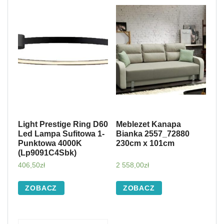
Light Prestige Ring D60
Meblezet Kanapa
Led Lampa Sufitowa 1-
Bianka 2557_72880
Punktowa 4000K
230cm x 101cm
(Lp9091C4Sbk)
406,50
zł
2 558,00
zł
ZOBACZ
ZOBACZ