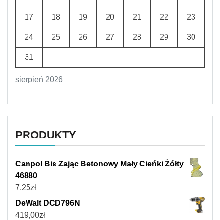
17
18
19
20
21
22
23
24
25
26
27
28
29
30
31
sierpień 2026
PRODUKTY
Canpol Bis Zając Betonowy Mały Cieńki Żółty
46880
7,25
zł
DeWalt DCD796N
419,00
zł