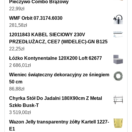
Pieczywo Combo Brązowy
22,99
zł
WMF Orbit 07.3174.6030
281,58
zł
12011843 KABEL SIECIOWY 230V
PRZEDŁUŻACZ, CEE7 (WIDELEC)-GN B125
22,25
zł
Łóżko Kontynentalne 120X200 Loft 62677
2 686,01
zł
Wieniec świąteczny dekoracyjny ze śniegiem
50 cm
86,88
zł
Chyrka Stół Do Jadalni 180X90cm Z Metal
Szkło Busk-T
3 519,00
zł
Wazon Jelly transparentny żółty Kartell 1227-
E1