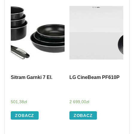
Sitram Garnki 7 El.
LG CineBeam PF610P
501,38
zł
2 699,00
zł
ZOBACZ
ZOBACZ