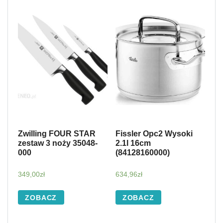
Zwilling FOUR STAR
Fissler Opc2 Wysoki
zestaw 3 noży 35048-
2.1l 16cm
000
(84128160000)
349,00
zł
634,96
zł
ZOBACZ
ZOBACZ