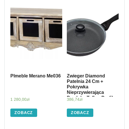
Plmeble Merano Me036
Zwieger Diamond
Patelnia 24 Cm +
Pokrywka
Nieprzywierająca
Powłoka Teflon Profile
1 280,00
zł
386,74
zł
Crocodile Blue
(Zwdia7)
ZOBACZ
ZOBACZ