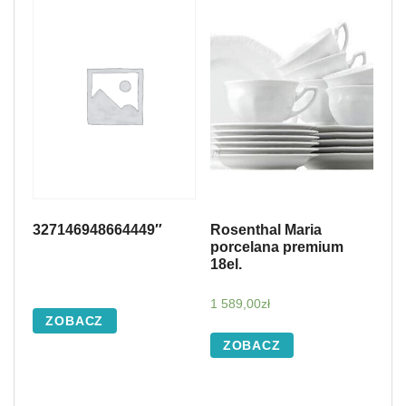
327146948664449″
Rosenthal Maria
porcelana premium
18el.
1 589,00
zł
ZOBACZ
ZOBACZ