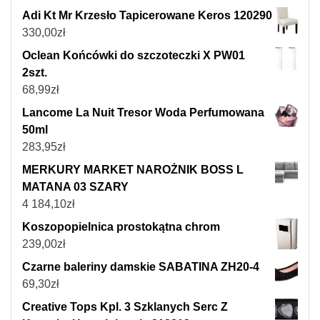
Adi Kt Mr Krzesło Tapicerowane Keros 120290
330,00
zł
Oclean Końcówki do szczoteczki X PW01
2szt.
68,99
zł
Lancome La Nuit Tresor Woda Perfumowana
50ml
283,95
zł
MERKURY MARKET NAROŻNIK BOSS L
MATANA 03 SZARY
4 184,10
zł
Koszopopielnica prostokątna chrom
239,00
zł
Czarne baleriny damskie SABATINA ZH20-4
69,30
zł
Creative Tops Kpl. 3 Szklanych Serc Z