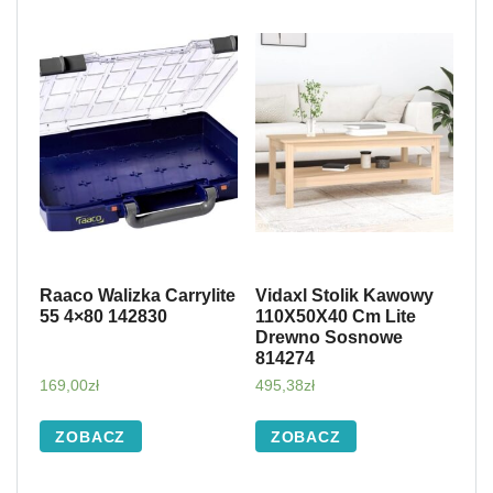
Raaco Walizka Carrylite
Vidaxl Stolik Kawowy
55 4×80 142830
110X50X40 Cm Lite
Drewno Sosnowe
814274
169,00
zł
495,38
zł
ZOBACZ
ZOBACZ