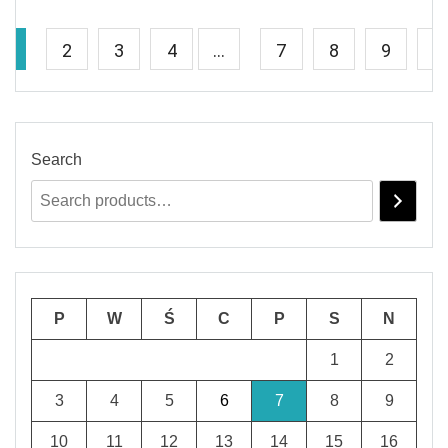
1
2
3
4
…
7
8
9
→
Search
P
W
Ś
C
P
S
N
1
2
3
4
5
6
7
8
9
10
11
12
13
14
15
16