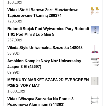
188,18
zł
Vidaxl Stołki Barowe 2szt. Musztardowe
Tapicerowane Tkaniną 289374
720,53
zł
Rotondi Stojak Pod Wytwornice Pary Rotondi
Tr01 Pod Mini 3 Lub Mini 5
237,00
zł
Vileda Style Uniwersalna Szczotka 148068
38,90
zł
Ambition Komplet Noży Nóż Uniwersalny
Jasper 3 El (42697)
89,99
zł
MERKURY MARKET SZAFA 2D EVERGREEN
P2/EG IVORY MAT
1 880,10
zł
Vidaxl Wisząca Suszarka Na Pranie 3-
Poziomowa Aluminium (344383)