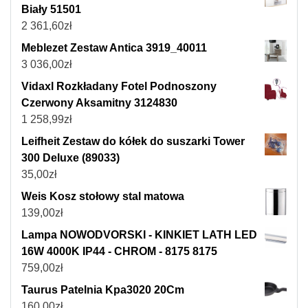
Biały 51501
2 361,60
zł
Meblezet Zestaw Antica 3919_40011
3 036,00
zł
Vidaxl Rozkładany Fotel Podnoszony
Czerwony Aksamitny 3124830
1 258,99
zł
Leifheit Zestaw do kółek do suszarki Tower
300 Deluxe (89033)
35,00
zł
Weis Kosz stołowy stal matowa
139,00
zł
Lampa NOWODVORSKI - KINKIET LATH LED
16W 4000K IP44 - CHROM - 8175 8175
759,00
zł
Taurus Patelnia Kpa3020 20Cm
160,00
zł