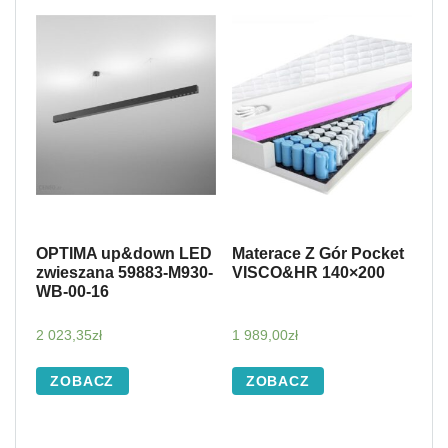
OPTIMA up&down LED
Materace Z Gór Pocket
zwieszana 59883-M930-
VISCO&HR 140×200
WB-00-16
2 023,35
zł
1 989,00
zł
ZOBACZ
ZOBACZ