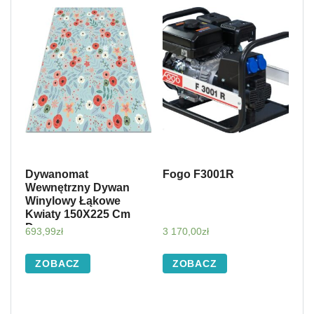
Dywanomat
Fogo F3001R
Wewnętrzny Dywan
Winylowy Łąkowe
Kwiaty 150X225 Cm
Dww-
693,99
zł
3 170,00
zł
W0001077_150X225
ZOBACZ
ZOBACZ