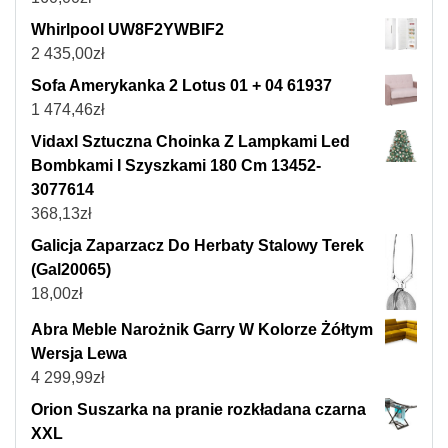
Whirlpool UW8F2YWBIF2
2 435,00
zł
Sofa Amerykanka 2 Lotus 01 + 04 61937
1 474,46
zł
Vidaxl Sztuczna Choinka Z Lampkami Led
Bombkami I Szyszkami 180 Cm 13452-
3077614
368,13
zł
Galicja Zaparzacz Do Herbaty Stalowy Terek
(Gal20065)
18,00
zł
Abra Meble Narożnik Garry W Kolorze Żółtym
Wersja Lewa
4 299,99
zł
Orion Suszarka na pranie rozkładana czarna
XXL