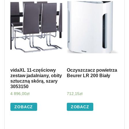
vidaXL 11-częściowy
Oczyszczacz powietrza
zestaw jadalniany, obity
Beurer LR 200 Biały
sztuczną skórą, szary
3053150
4 896,00
zł
712,15
zł
ZOBACZ
ZOBACZ