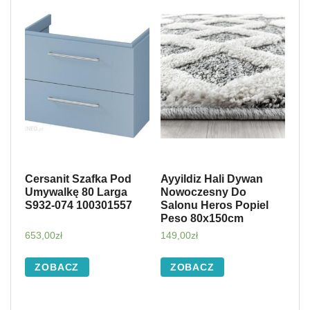
Cersanit Szafka Pod
Ayyildiz Hali Dywan
Umywalkę 80 Larga
Nowoczesny Do
S932-074 100301557
Salonu Heros Popiel
Peso 80x150cm
653,00
zł
149,00
zł
ZOBACZ
ZOBACZ