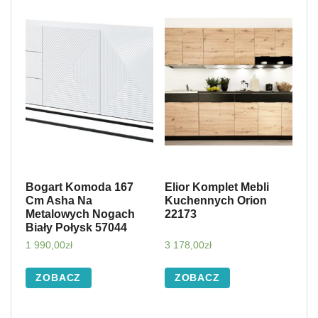
Bogart Komoda 167
Elior Komplet Mebli
Cm Asha Na
Kuchennych Orion
Metalowych Nogach
22173
Biały Połysk 57044
1 990,00
zł
3 178,00
zł
ZOBACZ
ZOBACZ