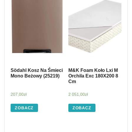
Södahl Kosz Na Śmieci
M&K Foam Koło Lxi M
Mono Beżowy (25219)
Orchila Exc 180X200 8
Cm
207,00
zł
2 051,00
zł
ZOBACZ
ZOBACZ