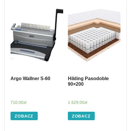
Argo Wallner S-60
Hilding Pasodoble
90×200
710,00
zł
1 629,00
zł
ZOBACZ
ZOBACZ