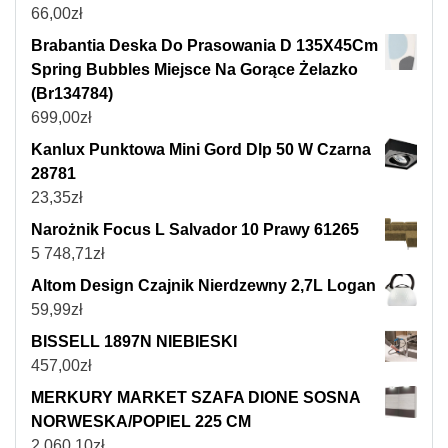
66,00
zł
Brabantia Deska Do Prasowania D 135X45Cm
Spring Bubbles Miejsce Na Gorące Żelazko
(Br134784)
699,00
zł
Kanlux Punktowa Mini Gord Dlp 50 W Czarna
28781
23,35
zł
Narożnik Focus L Salvador 10 Prawy 61265
5 748,71
zł
Altom Design Czajnik Nierdzewny 2,7L Logan
59,99
zł
BISSELL 1897N NIEBIESKI
457,00
zł
MERKURY MARKET SZAFA DIONE SOSNA
NORWESKA/POPIEL 225 CM
2 060,10
zł