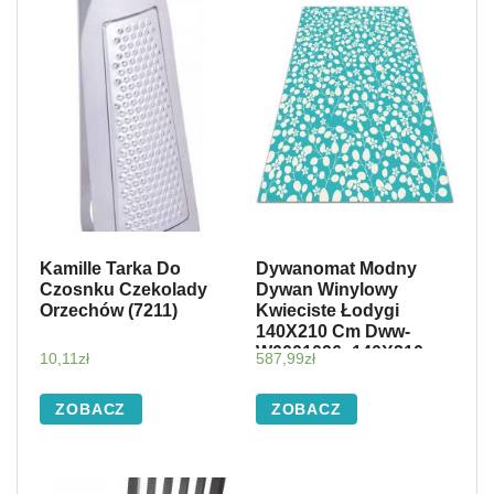
Kamille Tarka Do
Dywanomat Modny
Czosnku Czekolady
Dywan Winylowy
Orzechów (7211)
Kwieciste Łodygi
140X210 Cm Dww-
W0001096_140X210
10,11
zł
587,99
zł
ZOBACZ
ZOBACZ