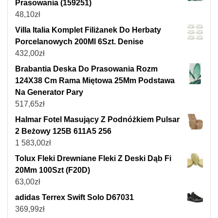
Prasowania (159251)
48,10
zł
Villa Italia Komplet Filiżanek Do Herbaty
Porcelanowych 200Ml 6Szt. Denise
432,00
zł
Brabantia Deska Do Prasowania Rozm
124X38 Cm Rama Miętowa 25Mm Podstawa
Na Generator Pary
517,65
zł
Halmar Fotel Masujący Z Podnóżkiem Pulsar
2 Beżowy 125B 611A5 256
1 583,00
zł
Tolux Fleki Drewniane Fleki Z Deski Dąb Fi
20Mm 100Szt (F20D)
63,00
zł
adidas Terrex Swift Solo D67031
369,99
zł