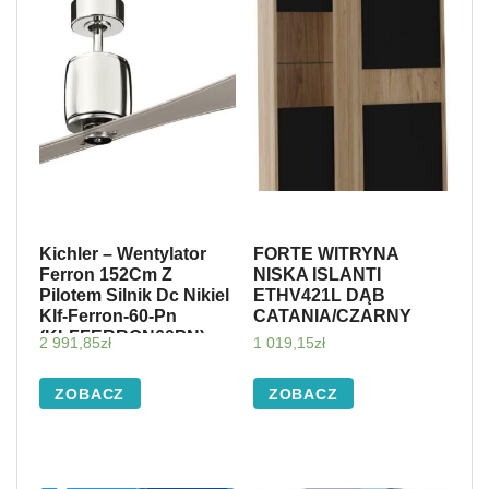
Kichler – Wentylator
FORTE WITRYNA
Ferron 152Cm Z
NISKA ISLANTI
Pilotem Silnik Dc Nikiel
ETHV421L DĄB
Klf-Ferron-60-Pn
CATANIA/CZARNY
(KLFFERRON60PN)
2 991,85
zł
1 019,15
zł
ZOBACZ
ZOBACZ