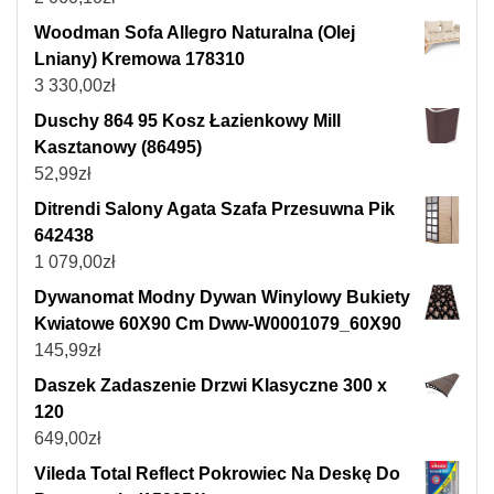
Woodman Sofa Allegro Naturalna (Olej
Lniany) Kremowa 178310
3 330,00
zł
Duschy 864 95 Kosz Łazienkowy Mill
Kasztanowy (86495)
52,99
zł
Ditrendi Salony Agata Szafa Przesuwna Pik
642438
1 079,00
zł
Dywanomat Modny Dywan Winylowy Bukiety
Kwiatowe 60X90 Cm Dww-W0001079_60X90
145,99
zł
Daszek Zadaszenie Drzwi Klasyczne 300 x
120
649,00
zł
Vileda Total Reflect Pokrowiec Na Deskę Do