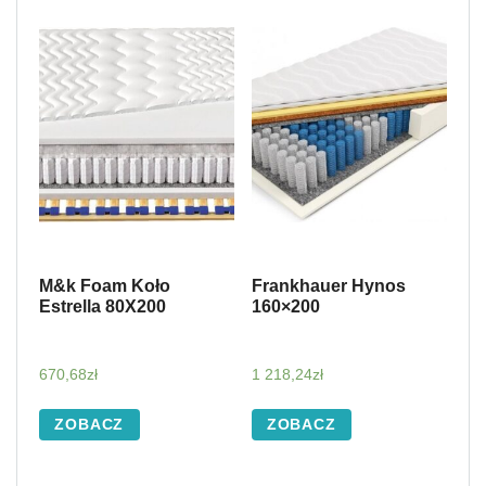
M&k Foam Koło
Frankhauer Hynos
Estrella 80X200
160×200
670,68
zł
1 218,24
zł
ZOBACZ
ZOBACZ