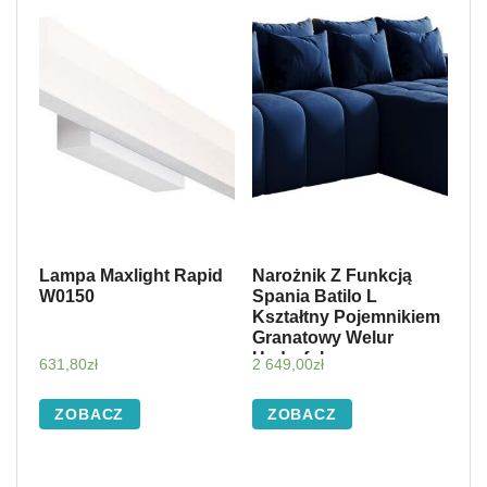
Lampa Maxlight Rapid
Narożnik Z Funkcją
W0150
Spania Batilo L
Kształtny Pojemnikiem
Granatowy Welur
Hydrofobowy
631,80
zł
2 649,00
zł
Prawostronny 127385
ZOBACZ
ZOBACZ