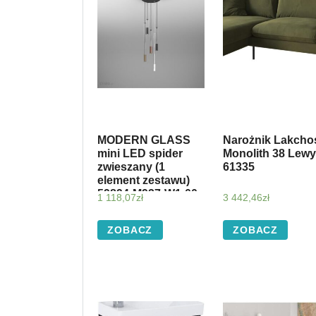
MODERN GLASS
Narożnik Lakcho
mini LED spider
Monolith 38 Lewy
zwieszany (1
61335
element zestawu)
59894-M927-W1-00-
1 118,07
zł
3 442,46
zł
06
ZOBACZ
ZOBACZ