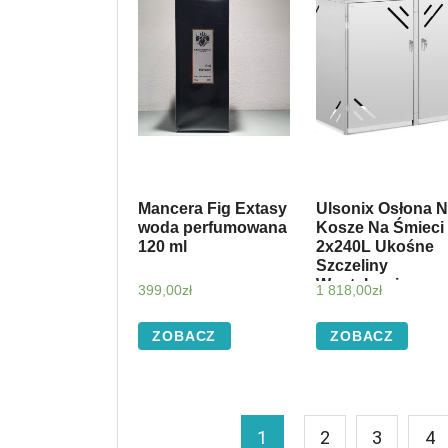
Mancera Fig Extasy
Ulsonix Osłona 
woda perfumowana
Kosze Na Śmieci
120 ml
2x240L Ukośne
Szczeliny
Wentylacyjne
399,00
zł
1 818,00
zł
(ULX2402)
ZOBACZ
ZOBACZ
1
2
3
4