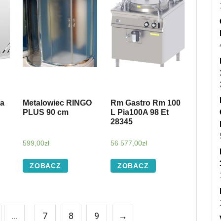
Na
Metalowiec RINGO
Rm Gastro Rm 100
PLUS 90 cm
L Pia100A 98 Et
28345
599,00
zł
56 577,00
zł
ZOBACZ
ZOBACZ
…
7
8
9
→