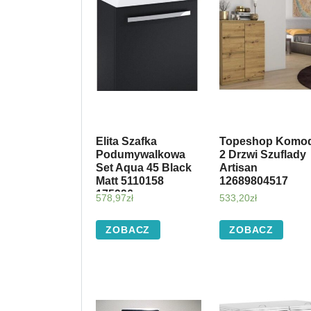
Elita Szafka
Topeshop Komo
Podumywalkowa
2 Drzwi Szuflady
Set Aqua 45 Black
Artisan
Matt 5110158
12689804517
175996
578,97
zł
533,20
zł
ZOBACZ
ZOBACZ