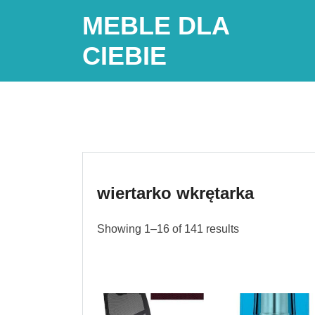
Skip
MEBLE DLA
to
content
CIEBIE
wiertarko wkrętarka
Showing 1–16 of 141 results