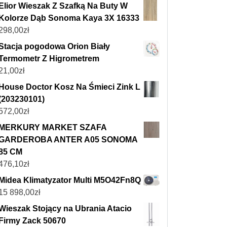
Elior Wieszak Z Szafką Na Buty W
Kolorze Dąb Sonoma Kaya 3X 16333
298,00
zł
Stacja pogodowa Orion Biały
Termometr Z Higrometrem
21,00
zł
House Doctor Kosz Na Śmieci Zink L
(203230101)
572,00
zł
MERKURY MARKET SZAFA
GARDEROBA ANTER A05 SONOMA
85 CM
476,10
zł
Midea Klimatyzator Multi M5O42Fn8Q
15 898,00
zł
Wieszak Stojący na Ubrania Atacio
Firmy Zack 50670