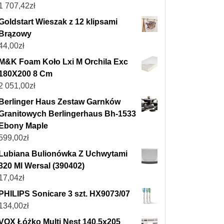
1 707,42
zł
Goldstart Wieszak z 12 klipsami
Brązowy
44,00
zł
M&K Foam Koło Lxi M Orchila Exc
180X200 8 Cm
2 051,00
zł
Berlinger Haus Zestaw Garnków
Granitowych Berlingerhaus Bh-1533
Ebony Maple
599,00
zł
Lubiana Bulionówka Z Uchwytami
320 Ml Wersal (390402)
17,04
zł
PHILIPS Sonicare 3 szt. HX9073/07
134,00
zł
VOX Łóżko Multi Nest 140,5x205