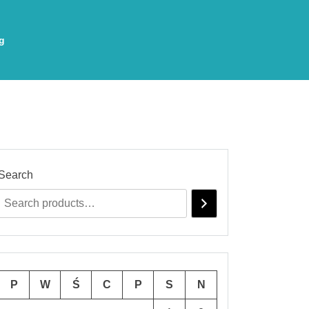
g
Search
P
W
Ś
C
P
S
N