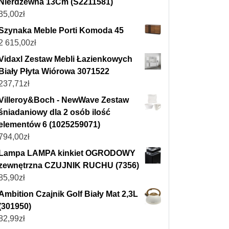
Nierdzewna 13Cm (S2211581)
35,00
zł
Szynaka Meble Porti Komoda 45
2 615,00
zł
Vidaxl Zestaw Mebli Łazienkowych
Biały Płyta Wiórowa 3071522
237,71
zł
Villeroy&Boch - NewWave Zestaw
śniadaniowy dla 2 osób ilość
elementów 6 (1025259071)
794,00
zł
Lampa LAMPA kinkiet OGRODOWY
zewnętrzna CZUJNIK RUCHU (7356)
85,90
zł
Ambition Czajnik Golf Biały Mat 2,3L
(301950)
82,99
zł