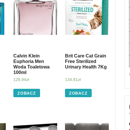
Calvin Klein
Brit Care Cat Grain
Euphoria Men
Free Sterilized
Woda Toaletowa
Urinary Health 7Kg
100ml
128,94
zł
134,81
zł
ZOBACZ
ZOBACZ