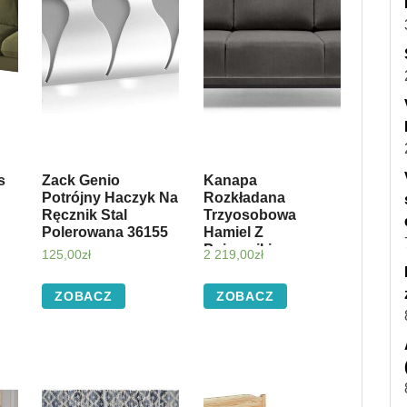
s
Zack Genio
Kanapa
Potrójny Haczyk Na
Rozkładana
Ręcznik Stal
Trzyosobowa
Polerowana 36155
Hamiel Z
Pojemnikiem
125,00
zł
2 219,00
zł
Jasnoszara W
Tkaninie
ZOBACZ
ZOBACZ
Hydrofobowej
125019