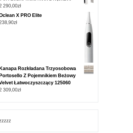
2 290,00
zł
Oclean X PRO Elite
238,90
zł
Kanapa Rozkładana Trzyosobowa
Portosello Z Pojemnikiem Beżowy
Velvet Łatwoczyszczący 125060
2 309,00
zł
zzzzz