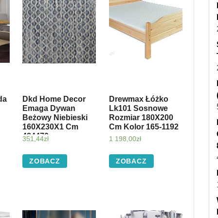
da
Dkd Home Decor
Drewmax Łóżko
Emaga Dywan
Lk101 Sosnowe
Beżowy Niebieski
Rozmiar 180X200
160X230X1 Cm
Cm Kolor 165-1192
484470
351,44
zł
1 198,00
zł
ZOBACZ
ZOBACZ