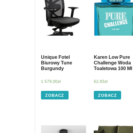
Unique Fotel
Karen Low Pure
Biurowy Tune
Challenge Woda
Burgundy
Toaletowa 100 Ml
1 579,00
zł
62,83
zł
ZOBACZ
ZOBACZ