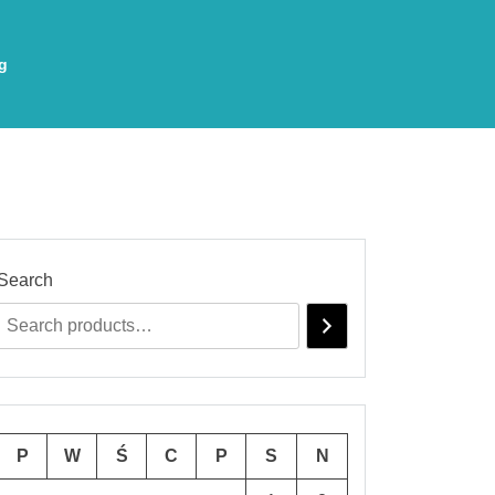
g
Search
P
W
Ś
C
P
S
N