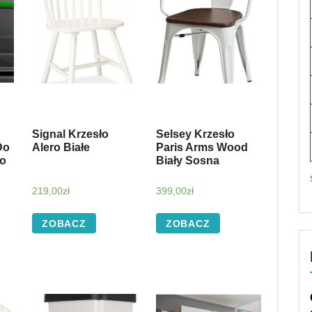
Signal Krzesło
Selsey Krzesło
Do
Alero Białe
Paris Arms Wood
no
Biały Sosna
219,00
zł
399,00
zł
ZOBACZ
ZOBACZ