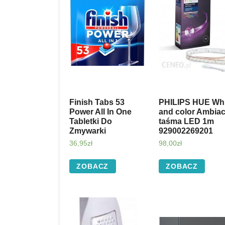
Finish Tabs 53
PHILIPS HUE Whi
Power All In One
and color Ambia
Tabletki Do
taśma LED 1m
Zmywarki
929002269201
36,95
zł
98,00
zł
ZOBACZ
ZOBACZ