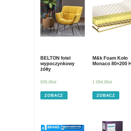
BELTON fotel
M&k Foam Koło
wypoczynkowy
Monaco 80×200 
żółty
935,00
zł
1 094,00
zł
ZOBACZ
ZOBACZ