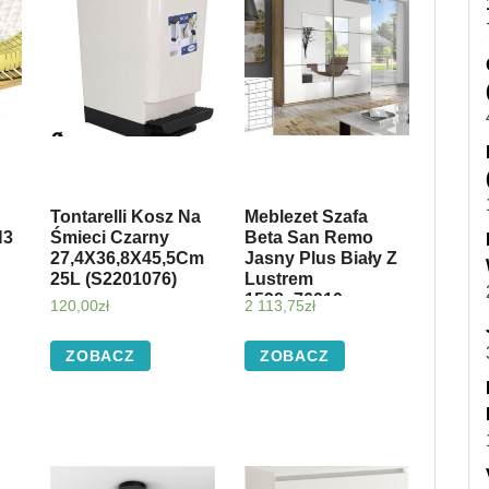
Tontarelli Kosz Na
Meblezet Szafa
H3
Śmieci Czarny
Beta San Remo
27,4X36,8X45,5Cm
Jasny Plus Biały Z
25L (S2201076)
Lustrem
1598_76010
120,00
zł
2 113,75
zł
ZOBACZ
ZOBACZ