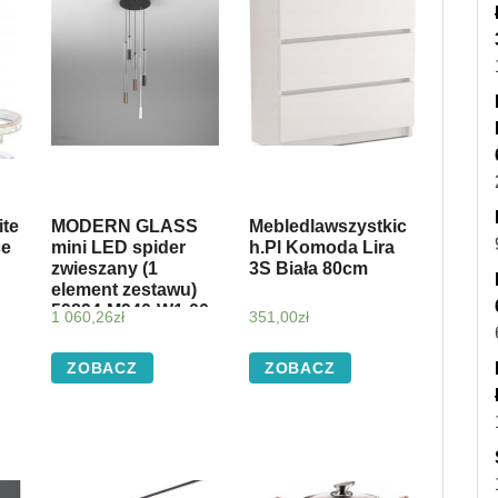
te
MODERN GLASS
Mebledlawszystkic
ce
mini LED spider
h.Pl Komoda Lira
zwieszany (1
3S Biała 80cm
element zestawu)
59894-M940-W1-00-
1 060,26
zł
351,00
zł
46
ZOBACZ
ZOBACZ