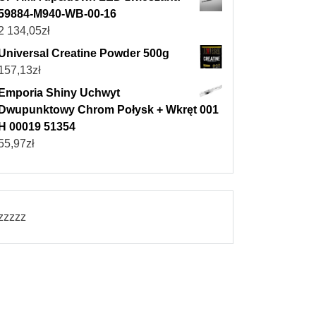
59884-M940-WB-00-16
2 134,05
zł
Universal Creatine Powder 500g
157,13
zł
Emporia Shiny Uchwyt
Dwupunktowy Chrom Połysk + Wkręt 001
H 00019 51354
55,97
zł
zzzzz