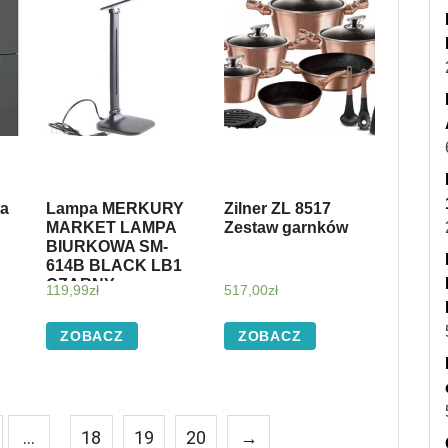
ka
Lampa MERKURY
Zilner ZL 8517
MARKET LAMPA
Zestaw garnków
BIURKOWA SM-
614B BLACK LB1
CZARNY
119,99
zł
517,00
zł
ZOBACZ
ZOBACZ
…
18
19
20
→