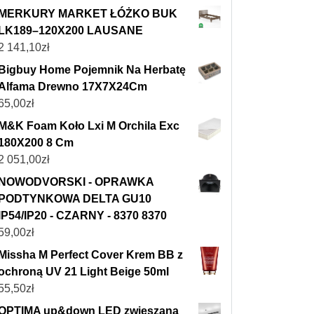
MERKURY MARKET ŁÓŻKO BUK
LK189–120X200 LAUSANE
2 141,10
zł
Bigbuy Home Pojemnik Na Herbatę
Alfama Drewno 17X7X24Cm
65,00
zł
M&K Foam Koło Lxi M Orchila Exc
180X200 8 Cm
2 051,00
zł
NOWODVORSKI - OPRAWKA
PODTYNKOWA DELTA GU10
IP54/IP20 - CZARNY - 8370 8370
59,00
zł
Missha M Perfect Cover Krem BB z
ochroną UV 21 Light Beige 50ml
55,50
zł
OPTIMA up&down LED zwieszana