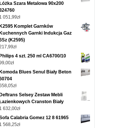
Łóżka Szara Metalowa 90x200
324760
1 051,99
zł
K2595 Komplet Garnków
Kuchennych Garnki Indukcja Gaz
6Sz (K2595)
217,99
zł
Philips 4 szt. 250 ml CA6700/10
99,00
zł
Komoda Blues Senul Biały Beton
60704
658,05
zł
Deftrans Selsey Zestaw Mebli
Łazienkowych Cranston Biały
1 632,00
zł
Sofa Calabria Gomez 12 8 61965
1 568,25
zł