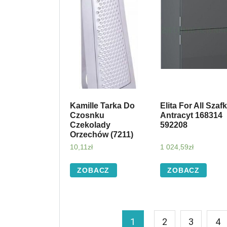
Kamille Tarka Do
Elita For All Szaf
Czosnku
Antracyt 168314
Czekolady
592208
Orzechów (7211)
10,11
zł
1 024,59
zł
ZOBACZ
ZOBACZ
1
2
3
4