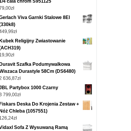
1/4 cala chrom S951125
79,00
zł
Gerlach Viva Garnki Stalowe 8El
(330k8)
449,99
zł
Kubek Religijny Zwiastowanie
(ACH319)
19,90
zł
Duravit Szafka Podumywalkowa
Wiszaca Durastyle 58Cm (DS6480)
2 636,87
zł
JBL Partybox 1000 Czarny
3 799,00
zł
Fiskars Deska Do Krojenia Zestaw +
Nóż Chleba (1057551)
126,24
zł
Vidaxl Sofa Z Wysuwaną Ramą