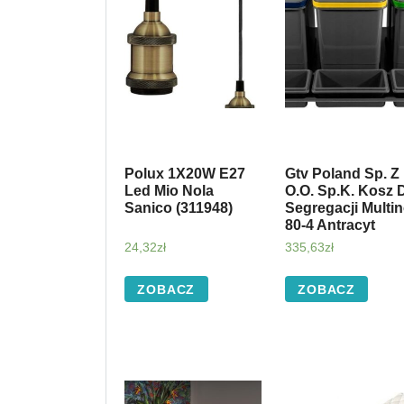
Polux 1X20W E27
Gtv Poland Sp. Z
Led Mio Nola
O.O. Sp.K. Kosz 
Sanico (311948)
Segregacji Multi
80-4 Antracyt
24,32
zł
335,63
zł
ZOBACZ
ZOBACZ