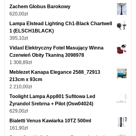
Zachem Globus Barokowy
620,00
zł
Lampa Elstead Lighting Ch1-Black Chartwell
1 (ELSCH1BLACK)
395,10
zł
Vidaxl Elektryczny Fotel Masujący Winna
Czerwień Obity Tkaniną 3098978
1 308,89
zł
Meblezet Kanapa Elegance 2588_72913
213cm x 93cm
2 210,00
zł
Toolight Lampa App801 Sufitowa Led
Żyrandol Srebrna + Pilot (Osw04024)
629,00
zł
Bialetti Venus Kawiarka 10TZ 500ml
161,90
zł