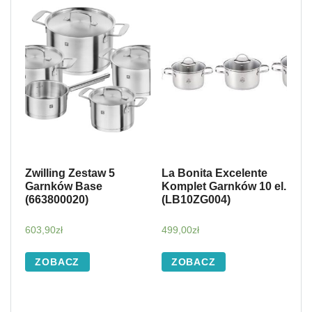
Zwilling Zestaw 5
La Bonita Excelente
Garnków Base
Komplet Garnków 10 el.
(663800020)
(LB10ZG004)
603,90
zł
499,00
zł
ZOBACZ
ZOBACZ