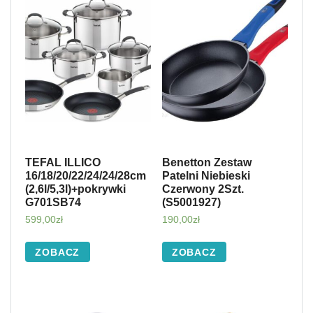
TEFAL ILLICO
Benetton Zestaw
16/18/20/22/24/24/28cm
Patelni Niebieski
(2,6l/5,3l)+pokrywki
Czerwony 2Szt.
G701SB74
(S5001927)
599,00
zł
190,00
zł
ZOBACZ
ZOBACZ