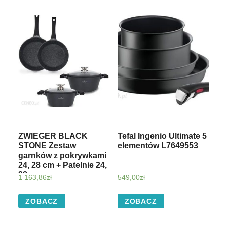
ZWIEGER BLACK
Tefal Ingenio Ultimate 5
STONE Zestaw
elementów L7649553
garnków z pokrywkami
24, 28 cm + Patelnie 24,
28 cm
1 163,86
zł
549,00
zł
ZOBACZ
ZOBACZ