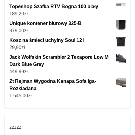
Topeshop Szafka RTV Bogna 100 biały
189,20
zł
Unique kontener biurowy 325-B
879,00
zł
Kosz na śmieci uchylny Soul 12 l
29,90
zł
Jack Wolfskin Scrambler 2 Texapore Low M
Dark Blue Grey
449,99
zł
Zt Rejman Wygodna Kanapa Sofa Iga-
Rozkładana
1 545,00
zł
zzzzz