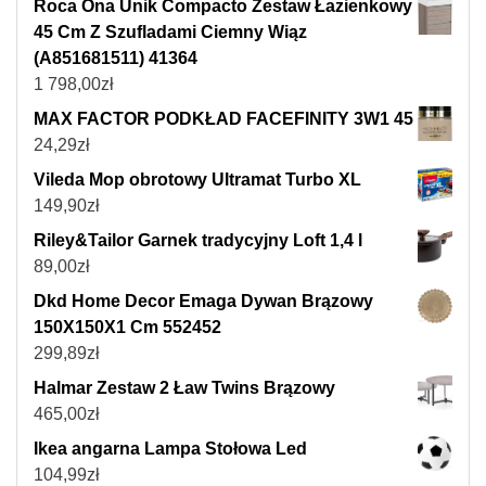
Roca Ona Unik Compacto Zestaw Łazienkowy
45 Cm Z Szufladami Ciemny Wiąz
(A851681511) 41364
1 798,00
zł
MAX FACTOR PODKŁAD FACEFINITY 3W1 45
24,29
zł
Vileda Mop obrotowy Ultramat Turbo XL
149,90
zł
Riley&Tailor Garnek tradycyjny Loft 1,4 l
89,00
zł
Dkd Home Decor Emaga Dywan Brązowy
150X150X1 Cm 552452
299,89
zł
Halmar Zestaw 2 Ław Twins Brązowy
465,00
zł
Ikea angarna Lampa Stołowa Led
104,99
zł