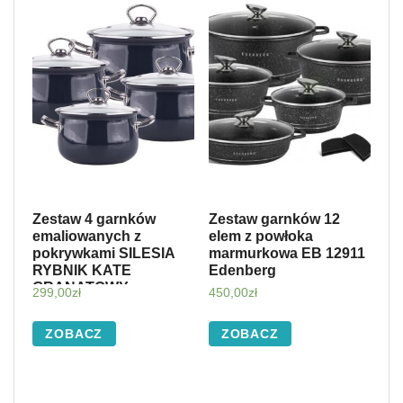
Zestaw 4 garnków
Zestaw garnków 12
emaliowanych z
elem z powłoka
pokrywkami SILESIA
marmurkowa EB 12911
RYBNIK KATE
Edenberg
GRANATOWY
299,00
zł
450,00
zł
ZOBACZ
ZOBACZ