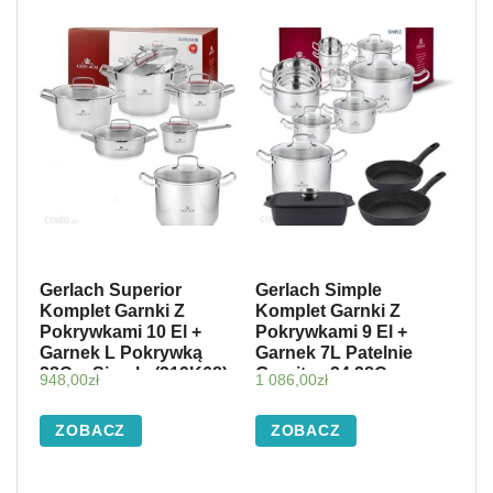
Gerlach Superior
Gerlach Simple
Komplet Garnki Z
Komplet Garnki Z
Pokrywkami 10 El +
Pokrywkami 9 El +
Garnek L Pokrywką
Garnek 7L Patelnie
28Cm Simple (319K68)
Granitex 24 28Cm
948,00
zł
1 086,00
zł
Brytfanna 32Cm
(3327+3402428+325B)
ZOBACZ
ZOBACZ