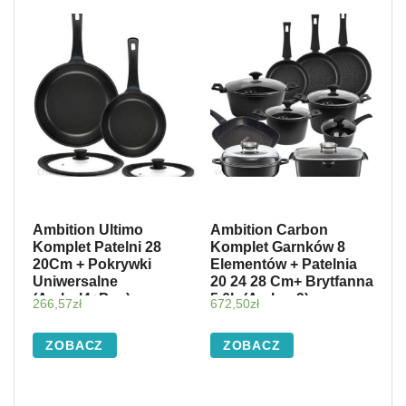
Ambition Ultimo
Ambition Carbon
Komplet Patelni 28
Komplet Garnków 8
20Cm + Pokrywki
Elementów + Patelnia
Uniwersalne
20 24 28 Cm+ Brytfanna
(Ambul4+Psu)
5,6L (Ambcs9)
266,57
zł
672,50
zł
ZOBACZ
ZOBACZ