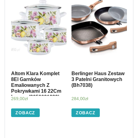
Altom Klara Komplet
Berlinger Haus Zestaw
8El Garnków
3 Patelni Granitowych
Emaliowanych Z
(Bh7038)
Pokrywkami 16 22Cm
Lemon (2050021239)
269,00
zł
284,00
zł
ZOBACZ
ZOBACZ