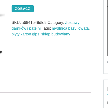
ZOBACZ
SKU:
a6841548dfe9
Category:
Zestawy
garnków i patelni
Tags:
mydlnica bazyliowata
,
płyty karton gips
,
sklep budowlany