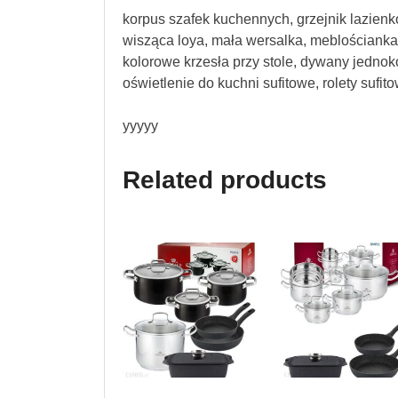
korpus szafek kuchennych, grzejnik lazienk
wisząca loya, mała wersalka, meblościanka w 
kolorowe krzesła przy stole, dywany jedno
oświetlenie do kuchni sufitowe, rolety sufit
yyyyy
Related products