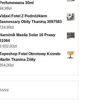
Perfumowana 30ml
94,99
zł
Vidaxl Fotel Z Podnóżkiem
Jasnoszary Obity Tkaniną 3097583
724,99
zł
Narożnik Masila Solar 16 Prawy
61064
3 932,93
zł
Topeshop Fotel Obrotowy Krzesło
Marlin Tkanina Żółty
354,00
zł
zzzzz