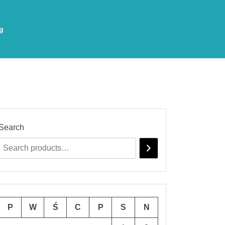
g
Search
P
W
Ś
C
P
S
N