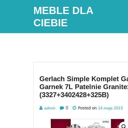
Skip
MEBLE DLA
to
content
CIEBIE
Gerlach Simple Komplet Ga
Garnek 7L Patelnie Granit
(3327+3402428+325B)
Posted on
0
admin
14 maja 2013