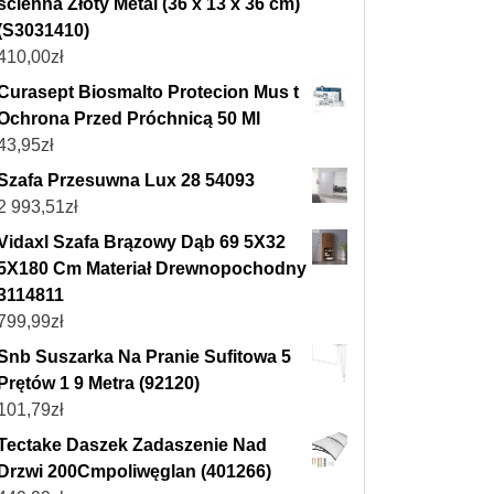
ścienna Złoty Metal (36 x 13 x 36 cm)
(S3031410)
410,00
zł
Curasept Biosmalto Protecion Mus t
Ochrona Przed Próchnicą 50 Ml
43,95
zł
Szafa Przesuwna Lux 28 54093
2 993,51
zł
Vidaxl Szafa Brązowy Dąb 69 5X32
5X180 Cm Materiał Drewnopochodny
3114811
799,99
zł
Snb Suszarka Na Pranie Sufitowa 5
Prętów 1 9 Metra (92120)
101,79
zł
Tectake Daszek Zadaszenie Nad
Drzwi 200Cmpoliwęglan (401266)