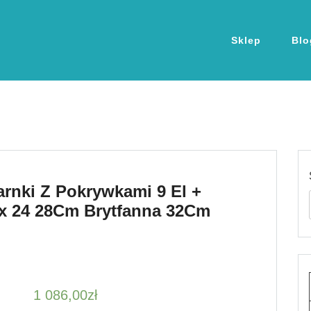
Sklep
Blo
rnki Z Pokrywkami 9 El +
ex 24 28Cm Brytfanna 32Cm
1 086,00
zł