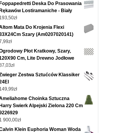
Foppapedretti Deska Do Prasowania
Rękawów Lostiramaniche - Biały
193,50
zł
Altom Mata Do Krojenia Flexi
33X24Cm Szary (Am0207020141)
7,99
zł
Ogrodowy Płot Kratkowy, Szary,
120X90 Cm, Lite Drewno Jodłowe
87,03
zł
Zwieger Zestwa Sztućców Klassiker
24El
149,99
zł
Ameliahome Choinka Sztuczna
Harry Swierk Alpejski Zielona 220 Cm
9226929
1 900,00
zł
Calvin Klein Euphoria Woman Woda