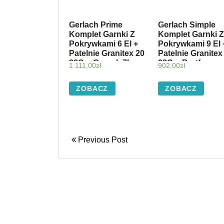
Gerlach Prime
Gerlach Simple
Komplet Garnki Z
Komplet Garnki Z
Pokrywkami 6 El +
Pokrywkami 9 El 
Patelnie Granitex 20
Patelnie Granitex
28Cm Garnek 7L
28Cm Brytfanna
1 111,00
zł
902,00
zł
Simple Brytfanna
32Cm
32Cm D
(3323402428+340
ZOBACZ
ZOBACZ
(3297+3402028+325
B)
Previous Post