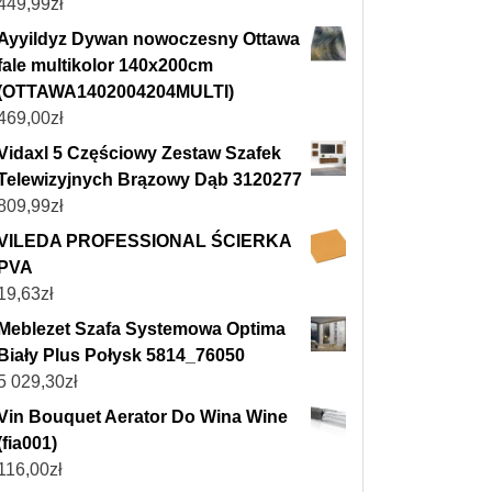
449,99
zł
Ayyildyz Dywan nowoczesny Ottawa
fale multikolor 140x200cm
(OTTAWA1402004204MULTI)
469,00
zł
Vidaxl 5 Częściowy Zestaw Szafek
Telewizyjnych Brązowy Dąb 3120277
809,99
zł
VILEDA PROFESSIONAL ŚCIERKA
PVA
19,63
zł
Meblezet Szafa Systemowa Optima
Biały Plus Połysk 5814_76050
5 029,30
zł
Vin Bouquet Aerator Do Wina Wine
(fia001)
116,00
zł