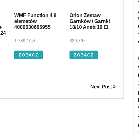
WMF Function 4 8
Orion Zestaw
elemetów
Garnków / Garnki
+
4000530605955
18/10 Anett 10 El.
 24
1 759,10
zł
639,79
zł
B)
ZOBACZ
ZOBACZ
Next Post