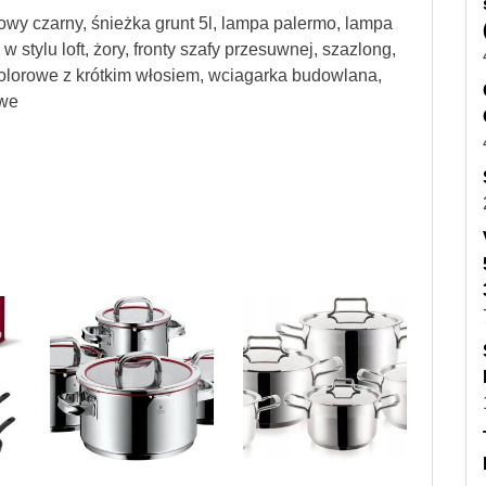
owy czarny, śnieżka grunt 5l, lampa palermo, lampa
stylu loft, żory, fronty szafy przesuwnej, szazlong,
kolorowe z krótkim włosiem, wciagarka budowlana,
owe