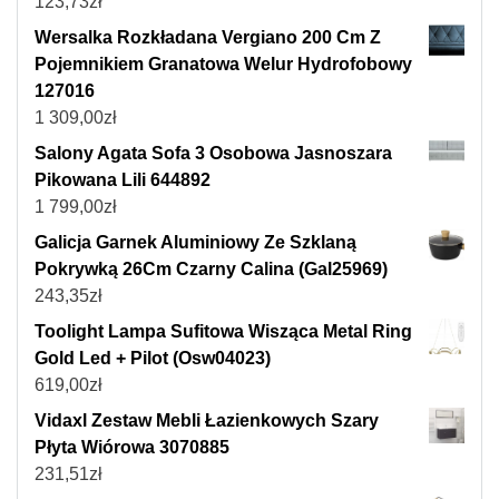
123,73
zł
Wersalka Rozkładana Vergiano 200 Cm Z
Pojemnikiem Granatowa Welur Hydrofobowy
127016
1 309,00
zł
Salony Agata Sofa 3 Osobowa Jasnoszara
Pikowana Lili 644892
1 799,00
zł
Galicja Garnek Aluminiowy Ze Szklaną
Pokrywką 26Cm Czarny Calina (Gal25969)
243,35
zł
Toolight Lampa Sufitowa Wisząca Metal Ring
Gold Led + Pilot (Osw04023)
619,00
zł
Vidaxl Zestaw Mebli Łazienkowych Szary
Płyta Wiórowa 3070885
231,51
zł