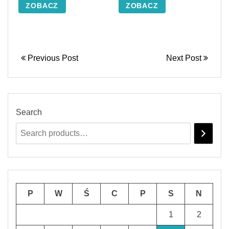
ZOBACZ
ZOBACZ
Previous Post
Next Post
Search
P
W
Ś
C
P
S
N
1
2