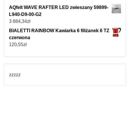
AQfelt WAVE RAFTER LED zwieszany 59899-
L940-D9-00-G2
3 884,34
zł
BIALETTI RAINBOW Kawiarka 6 filiżanek 6 TZ
czerwona
120,55
zł
zzzzz