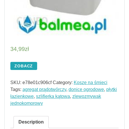
34,99
zł
ZOBACZ
SKU:
e78e01c906cf
Category:
Kosze na śmieci
Tags:
agregat prądotwórczy
,
donice ogrodowe
,
płytki
łazienkowe
,
szlifierka kątowa
,
zlewozmywak
jednokomorowy
Description