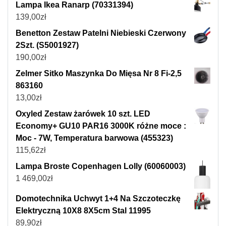
Lampa Ikea Ranarp (70331394)
139,00
zł
Benetton Zestaw Patelni Niebieski Czerwony
2Szt. (S5001927)
190,00
zł
Zelmer Sitko Maszynka Do Mięsa Nr 8 Fi-2,5
863160
13,00
zł
Oxyled Zestaw żarówek 10 szt. LED
Economy+ GU10 PAR16 3000K różne moce :
Moc - 7W, Temperatura barwowa (455323)
115,62
zł
Lampa Broste Copenhagen Lolly (60060003)
1 469,00
zł
Domotechnika Uchwyt 1+4 Na Szczoteczkę
Elektryczną 10X8 8X5cm Stal 11995
89,90
zł