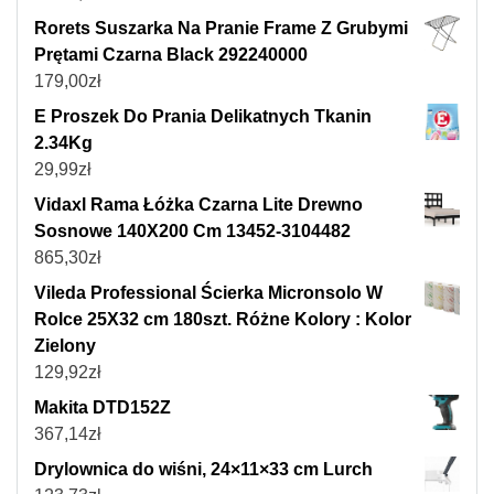
Rorets Suszarka Na Pranie Frame Z Grubymi
Prętami Czarna Black 292240000
179,00
zł
E Proszek Do Prania Delikatnych Tkanin
2.34Kg
29,99
zł
Vidaxl Rama Łóżka Czarna Lite Drewno
Sosnowe 140X200 Cm 13452-3104482
865,30
zł
Vileda Professional Ścierka Micronsolo W
Rolce 25X32 cm 180szt. Różne Kolory : Kolor
Zielony
129,92
zł
Makita DTD152Z
367,14
zł
Drylownica do wiśni, 24×11×33 cm Lurch