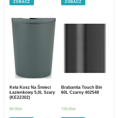
ZOBACZ
ZOBACZ
Kela Kosz Na Śmieci
Brabantia Touch Bin
Łazienkowy 5,0L Szary
60L Czarny 402548
(KE22302)
99,00
zł
720,00
zł