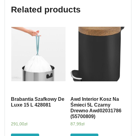
Related products
Brabantia Szafkowy De
Awd Interior Kosz Na
Luxe 15 L 428081
Śmieci 5L Czarny
Drewno Awd02031786
(55700809)
291,00
zł
87,99
zł