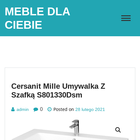
Skip
MEBLE DLA
to
content
CIEBIE
Cersanit Mille Umywalka Z
Szafką S801330Dsm
Posted on
0
admin
28 lutego 2021