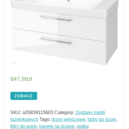
847,99
zł
ZOBACZ
SKU:
a35839115603
Category:
Zestawy mebli
łazienkowych
Tags:
drzwi wejściowe
,
farby do ścian
,
filtry do wody
,
panele na ścianę
,
siatka