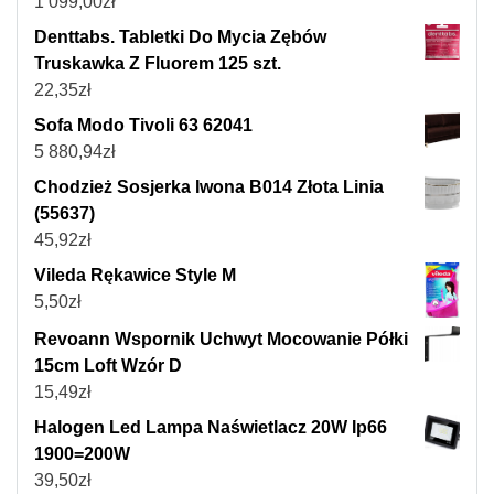
1 099,00
zł
Denttabs. Tabletki Do Mycia Zębów
Truskawka Z Fluorem 125 szt.
22,35
zł
Sofa Modo Tivoli 63 62041
5 880,94
zł
Chodzież Sosjerka Iwona B014 Złota Linia
(55637)
45,92
zł
Vileda Rękawice Style M
5,50
zł
Revoann Wspornik Uchwyt Mocowanie Półki
15cm Loft Wzór D
15,49
zł
Halogen Led Lampa Naświetlacz 20W Ip66
1900=200W
39,50
zł