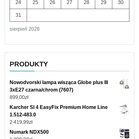
24
25
26
27
28
29
30
31
sierpień 2026
PRODUKTY
Nowodvorski lampa wisząca Globe plus III
3xE27 czarna/chrom (7607)
899,00
zł
Karcher SI 4 EasyFix Premium Home Line
1.512-483.0
2 419,99
zł
Numark NDX500