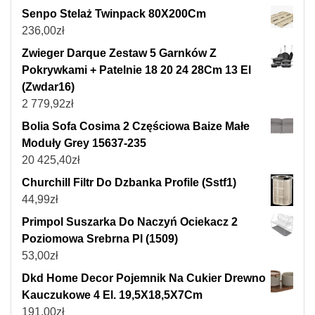
Senpo Stelaż Twinpack 80X200Cm
236,00
zł
Zwieger Darque Zestaw 5 Garnków Z
Pokrywkami + Patelnie 18 20 24 28Cm 13 El
(Zwdar16)
2 779,92
zł
Bolia Sofa Cosima 2 Częściowa Baize Małe
Moduły Grey 15637-235
20 425,40
zł
Churchill Filtr Do Dzbanka Profile (Sstf1)
44,99
zł
Primpol Suszarka Do Naczyń Ociekacz 2
Poziomowa Srebrna Pl (1509)
53,00
zł
Dkd Home Decor Pojemnik Na Cukier Drewno
Kauczukowe 4 El. 19,5X18,5X7Cm
191,00
zł