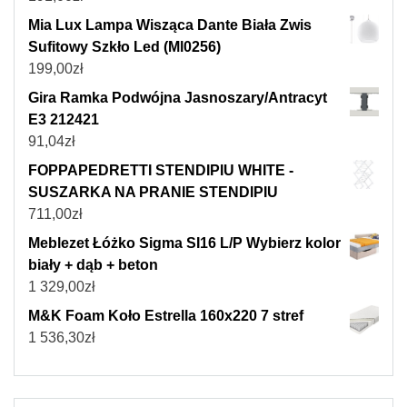
Mia Lux Lampa Wisząca Dante Biała Zwis
Sufitowy Szkło Led (Ml0256)
199,00
zł
Gira Ramka Podwójna Jasnoszary/Antracyt
E3 212421
91,04
zł
FOPPAPEDRETTI STENDIPIU WHITE -
SUSZARKA NA PRANIE STENDIPIU
711,00
zł
Meblezet Łóżko Sigma SI16 L/P Wybierz kolor
biały + dąb + beton
1 329,00
zł
M&K Foam Koło Estrella 160x220 7 stref
1 536,30
zł