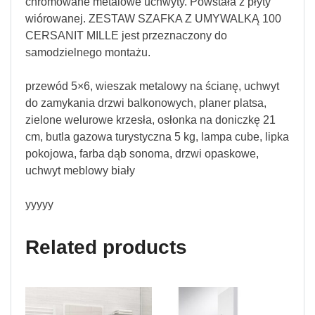
chromowane metalowe uchwyty. Powstała z płyty
wiórowanej. ZESTAW SZAFKA Z UMYWALKĄ 100
CERSANIT MILLE jest przeznaczony do
samodzielnego montażu.
przewód 5×6, wieszak metalowy na ścianę, uchwyt
do zamykania drzwi balkonowych, planer platsa,
zielone welurowe krzesła, osłonka na doniczkę 21
cm, butla gazowa turystyczna 5 kg, lampa cube, lipka
pokojowa, farba dąb sonoma, drzwi opaskowe,
uchwyt meblowy biały
yyyyy
Related products