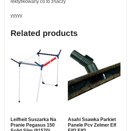
rektyfikowany co to znaczy
yyyyy
Related products
Leifheit Suszarka Na
Asahi Ssawka Parkiet
Pranie Pegasus 150
Panele Pcv Zelmer Elf
Solid Slim (81570)
Elf2 Elf3