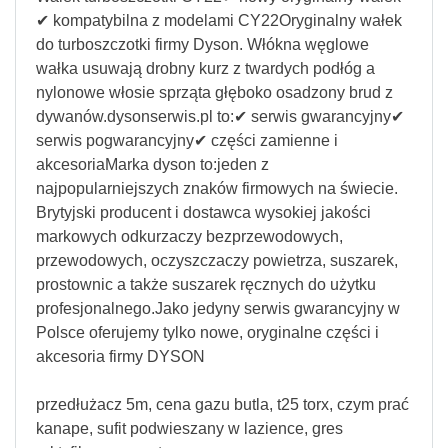
✔ kompatybilna z modelami CY22Oryginalny wałek
do turboszczotki firmy Dyson. Włókna węglowe
wałka usuwają drobny kurz z twardych podłóg a
nylonowe włosie sprząta głęboko osadzony brud z
dywanów.dysonserwis.pl to:✔ serwis gwarancyjny✔
serwis pogwarancyjny✔ części zamienne i
akcesoriaMarka dyson to:jeden z
najpopularniejszych znaków firmowych na świecie.
Brytyjski producent i dostawca wysokiej jakości
markowych odkurzaczy bezprzewodowych,
przewodowych, oczyszczaczy powietrza, suszarek,
prostownic a także suszarek ręcznych do użytku
profesjonalnego.Jako jedyny serwis gwarancyjny w
Polsce oferujemy tylko nowe, oryginalne części i
akcesoria firmy DYSON
przedłużacz 5m, cena gazu butla, t25 torx, czym prać
kanape, sufit podwieszany w lazience, gres