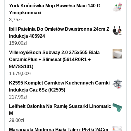
York Końcówka Mop Bawełna Maxi 140 G
Ymopkonmaxi
3,75
zł
Ibili Patelnia Do Omletów Dwustronna 24cm Z
Indukcja 405924
159,00
zł
Villeroy&Boch Subway 2.0 375x565 Biała
CeramicPlus + Slimseat (5614R0R1 +
9M78S101)
1 679,00
zł
K2595 Komplet Garnków Kuchennych Garnki
Indukcja Gaz 6Sz (K2595)
217,99
zł
Leifheit Osłonka Na Ramię Suszarki Linomatic
M
29,00
zł
Mariapaula Moderna Biała Talerz Płytki 24Cm