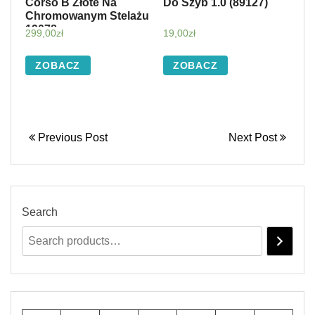
Corso B Złote Na
Do Szyb 1.0 (89127)
Chromowanym Stelażu
19078
299,00
zł
19,00
zł
ZOBACZ
ZOBACZ
Previous Post
Next Post
Search