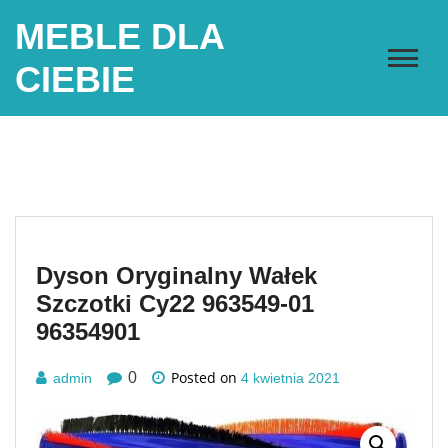
Skip
MEBLE DLA
to
content
CIEBIE
Dyson Oryginalny Wałek
Szczotki Cy22 963549-01
96354901
Posted on
0
admin
4 kwietnia 2021