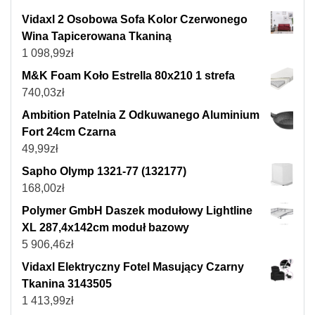
Vidaxl 2 Osobowa Sofa Kolor Czerwonego
Wina Tapicerowana Tkaniną
1 098,99
zł
M&K Foam Koło Estrella 80x210 1 strefa
740,03
zł
Ambition Patelnia Z Odkuwanego Aluminium
Fort 24cm Czarna
49,99
zł
Sapho Olymp 1321-77 (132177)
168,00
zł
Polymer GmbH Daszek modułowy Lightline
XL 287,4x142cm moduł bazowy
5 906,46
zł
Vidaxl Elektryczny Fotel Masujący Czarny
Tkanina 3143505
1 413,99
zł