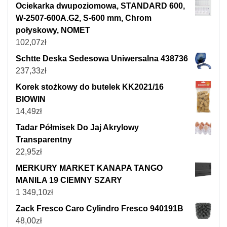
Ociekarka dwupoziomowa, STANDARD 600,
W-2507-600A.G2, S-600 mm, Chrom
połyskowy, NOMET
102,07
zł
Schtte Deska Sedesowa Uniwersalna 438736
237,33
zł
Korek stożkowy do butelek KK2021/16
BIOWIN
14,49
zł
Tadar Półmisek Do Jaj Akrylowy
Transparentny
22,95
zł
MERKURY MARKET KANAPA TANGO
MANILA 19 CIEMNY SZARY
1 349,10
zł
Zack Fresco Caro Cylindro Fresco 940191B
48,00
zł