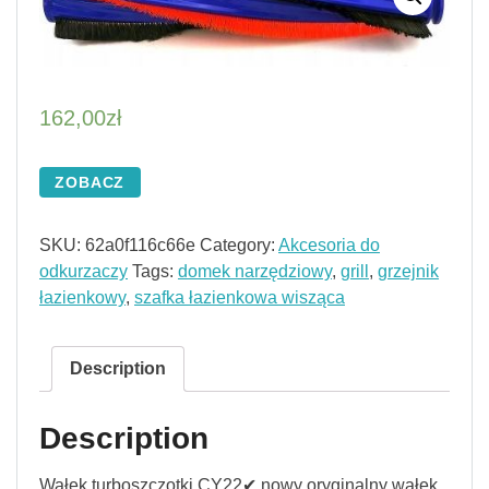
162,00
zł
ZOBACZ
SKU:
62a0f116c66e
Category:
Akcesoria do
odkurzaczy
Tags:
domek narzędziowy
,
grill
,
grzejnik
łazienkowy
,
szafka łazienkowa wisząca
Description
Description
Wałek turboszczotki CY22✔ nowy oryginalny wałek