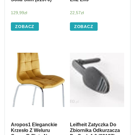
129,99
zł
22,57
zł
ZOBACZ
ZOBACZ
Aropos1 Eleganckie
Leifheit Zatyczka Do
Krzesło Z Weluru
Zbiornika Odkurzacza