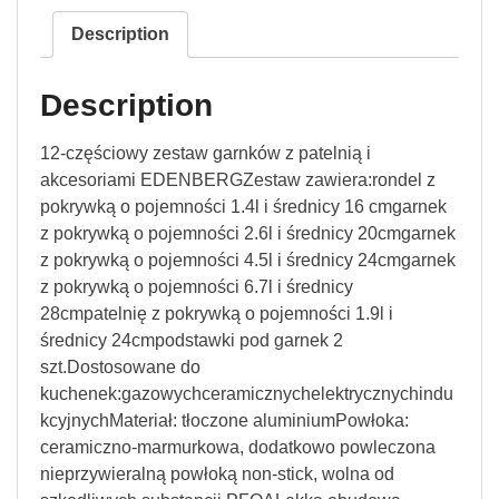
Description
Description
12-częściowy zestaw garnków z patelnią i
akcesoriami EDENBERGZestaw zawiera:rondel z
pokrywką o pojemności 1.4l i średnicy 16 cmgarnek
z pokrywką o pojemności 2.6l i średnicy 20cmgarnek
z pokrywką o pojemności 4.5l i średnicy 24cmgarnek
z pokrywką o pojemności 6.7l i średnicy
28cmpatelnię z pokrywką o pojemności 1.9l i
średnicy 24cmpodstawki pod garnek 2
szt.Dostosowane do
kuchenek:gazowychceramicznychelektrycznychindu
kcyjnychMateriał: tłoczone aluminiumPowłoka:
ceramiczno-marmurkowa, dodatkowo powleczona
nieprzywieralną powłoką non-stick, wolna od