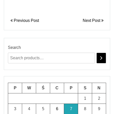
Previous Post
Next Post
Search
P
W
Ś
C
P
S
N
1
2
3
4
5
6
7
8
9