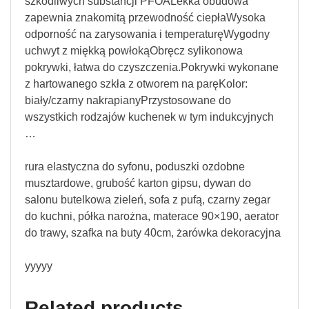
szkodliwych substancji PFOALekka obudowa
zapewnia znakomitą przewodność ciepłaWysoka
odporność na zarysowania i temperaturęWygodny
uchwyt z miękką powłokąObręcz sylikonowa
pokrywki, łatwa do czyszczenia.Pokrywki wykonane
z hartowanego szkła z otworem na paręKolor:
biały/czarny nakrapianyPrzystosowane do
wszystkich rodzajów kuchenek w tym indukcyjnych
…
rura elastyczna do syfonu, poduszki ozdobne
musztardowe, grubość karton gipsu, dywan do
salonu butelkowa zieleń, sofa z pufą, czarny zegar
do kuchni, półka narożna, materace 90×190, aerator
do trawy, szafka na buty 40cm, żarówka dekoracyjna
yyyyy
Related products