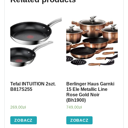
Tefal INTUITION 2szt.
Berlinger Haus Garnki
B817S255
15 Ele Metallic Line
Rose Gold Noir
(Bh1900)
269,00
zł
749,00
zł
ZOBACZ
ZOBACZ