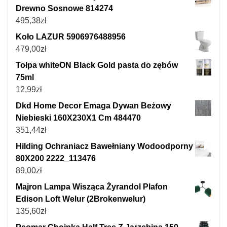
Drewno Sosnowe 814274
495,38
zł
Koło LAZUR 5906976488956
479,00
zł
Tołpa whiteON Black Gold pasta do zębów
75ml
12,99
zł
Dkd Home Decor Emaga Dywan Beżowy
Niebieski 160X230X1 Cm 484470
351,44
zł
Hilding Ochraniacz Bawełniany Wodoodporny
80X200 2222_113476
89,00
zł
Majron Lampa Wisząca Żyrandol Plafon
Edison Loft Welur (2Brokenwelur)
135,60
zł