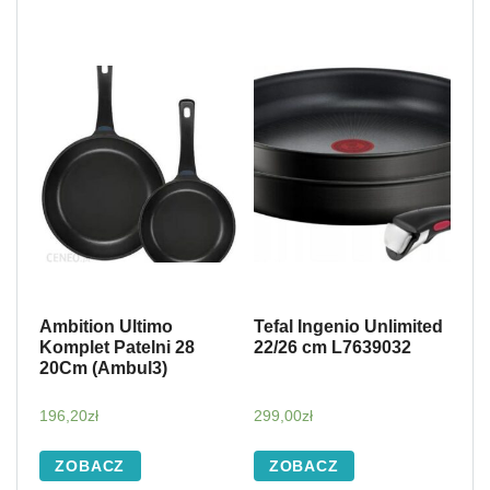
Ambition Ultimo
Tefal Ingenio Unlimited
Komplet Patelni 28
22/26 cm L7639032
20Cm (Ambul3)
196,20
zł
299,00
zł
ZOBACZ
ZOBACZ