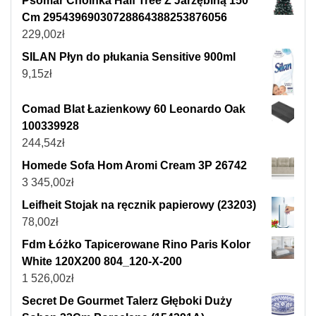
Psomar Choinka Half Tree Z Jarzębiną 150
Cm 29543969030728864388253876056
229,00
zł
SILAN Płyn do płukania Sensitive 900ml
9,15
zł
Comad Blat Łazienkowy 60 Leonardo Oak
100339928
244,54
zł
Homede Sofa Hom Aromi Cream 3P 26742
3 345,00
zł
Leifheit Stojak na ręcznik papierowy (23203)
78,00
zł
Fdm Łóżko Tapicerowane Rino Paris Kolor
White 120X200 804_120-X-200
1 526,00
zł
Secret De Gourmet Talerz Głęboki Duży