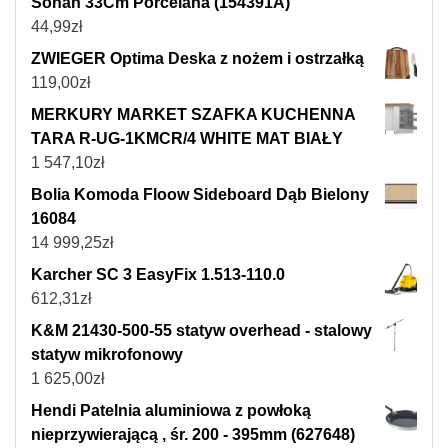
Sohan 33Cm Porcelana (154391A)
44,99
zł
ZWIEGER Optima Deska z nożem i ostrzałką
119,00
zł
MERKURY MARKET SZAFKA KUCHENNA
TARA R-UG-1KMCR/4 WHITE MAT BIAŁY
1 547,10
zł
Bolia Komoda Floow Sideboard Dąb Bielony
16084
14 999,25
zł
Karcher SC 3 EasyFix 1.513-110.0
612,31
zł
K&M 21430-500-55 statyw overhead - stalowy
statyw mikrofonowy
1 625,00
zł
Hendi Patelnia aluminiowa z powłoką
nieprzywierającą , śr. 200 - 395mm (627648)