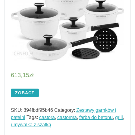
613,15
zł
ZOBACZ
SKU:
394fbdf95b46
Category:
Zestawy garnków i
patelni
Tags:
castora
,
castorma
,
farba do betonu
,
grill
,
umywalka z szafką