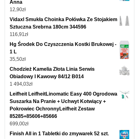
Anna
12,90
zł
Vidaxl Smukła Choinka Połówka Ze Stojakiem
Sztuczna Srebrna 180cm 344596
116,91
zł
Hg Środek Do Czyszczenia Kostki Brukowej -
1 L
35,50
zł
Chodzież Kamelia Złota Linia Serwis
Obiadowy I Kawowy 84/12 B014
1 494,03
zł
Leifheit LeifheitLinomatic Easy 400 Ogrodowa
Suszarka Na Pranie + Uchwyt Kotwiący +
Pokrowiec OchronnyLeifheit Zestaw
85285+85606+85666
699,00
zł
Finish All in 1 Tabletki do zmywarek 52 szt.