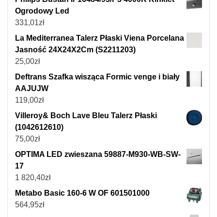
Ogrodowy Led
331,01
zł
La Mediterranea Talerz Płaski Viena Porcelana
Jasność 24X24X2Cm (S2211203)
25,00
zł
Deftrans Szafka wisząca Formic venge i biały
AAJUJW
119,00
zł
Villeroy& Boch Lave Bleu Talerz Płaski
(1042612610)
75,00
zł
OPTIMA LED zwieszana 59887-M930-WB-SW-
17
1 820,40
zł
Metabo Basic 160-6 W OF 601501000
564,95
zł