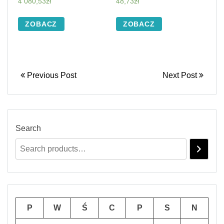
4 080,53
zł
48,73
zł
ZOBACZ
ZOBACZ
Previous Post
Next Post
Search
P
W
Ś
C
P
S
N