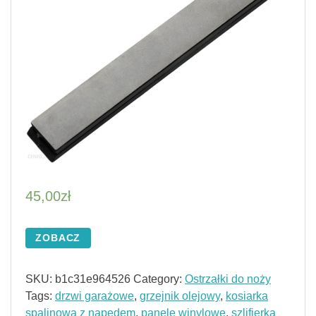
45,00
zł
ZOBACZ
SKU:
b1c31e964526
Category:
Ostrzałki do noży
Tags:
drzwi garażowe
,
grzejnik olejowy
,
kosiarka
spalinowa z napędem
,
panele winylowe
,
szlifierka