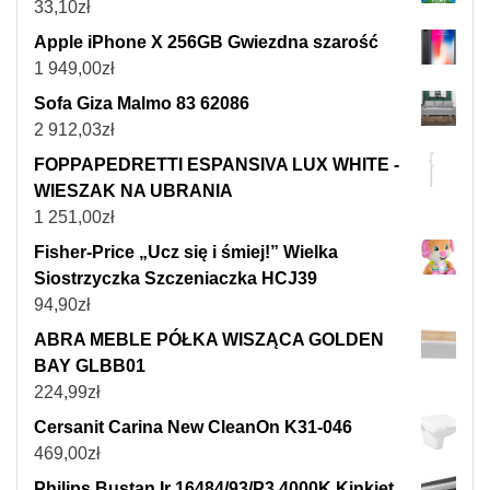
33,10
zł
Apple iPhone X 256GB Gwiezdna szarość
1 949,00
zł
Sofa Giza Malmo 83 62086
2 912,03
zł
FOPPAPEDRETTI ESPANSIVA LUX WHITE -
WIESZAK NA UBRANIA
1 251,00
zł
Fisher-Price „Ucz się i śmiej!” Wielka
Siostrzyczka Szczeniaczka HCJ39
94,90
zł
ABRA MEBLE PÓŁKA WISZĄCA GOLDEN
BAY GLBB01
224,99
zł
Cersanit Carina New CleanOn K31-046
469,00
zł
Philips Bustan Ir 16484/93/P3 4000K Kinkiet