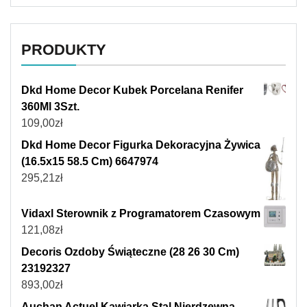
PRODUKTY
Dkd Home Decor Kubek Porcelana Renifer
360Ml 3Szt.
109,00
zł
Dkd Home Decor Figurka Dekoracyjna Żywica
(16.5x15 58.5 Cm) 6647974
295,21
zł
Vidaxl Sterownik z Programatorem Czasowym
121,08
zł
Decoris Ozdoby Świąteczne (28 26 30 Cm)
23192327
893,00
zł
Auchan Actuel Kawiarka Stal Nierdzewna