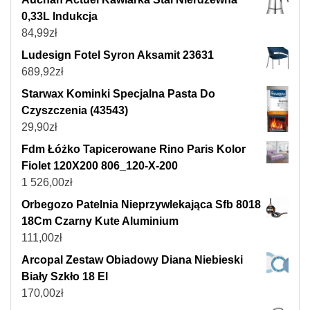
0,33L Indukcja
84,99
zł
Ludesign Fotel Syron Aksamit 23631
689,92
zł
Starwax Kominki Specjalna Pasta Do
Czyszczenia (43543)
29,90
zł
Fdm Łóżko Tapicerowane Rino Paris Kolor
Fiolet 120X200 806_120-X-200
1 526,00
zł
Orbegozo Patelnia Nieprzywlekająca Sfb 8018
18Cm Czarny Kute Aluminium
111,00
zł
Arcopal Zestaw Obiadowy Diana Niebieski
Biały Szkło 18 El
170,00
zł