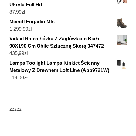
Ukryta Full Hd
87,99
zł
Meindl Engadin Mfs
1 299,99
zł
Vidaxl Rama Łóżka Z Zagłówkiem Biała
90X190 Cm Obite Sztuczną Skórą 347472
435,99
zł
Lampa Toolight Lampa Kinkiet Ścienny
Metalowy Z Drewnem Loft Line (App9721W)
119,00
zł
zzzzz