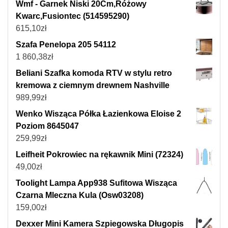
Wmf - Garnek Niski 20Cm,Różowy
Kwarc,Fusiontec (514595290)
615,10
zł
Szafa Penelopa 205 54112
1 860,38
zł
Beliani Szafka komoda RTV w stylu retro
kremowa z ciemnym drewnem Nashville
989,99
zł
Wenko Wisząca Półka Łazienkowa Eloise 2
Poziom 8645047
259,99
zł
Leifheit Pokrowiec na rękawnik Mini (72324)
49,00
zł
Toolight Lampa App938 Sufitowa Wisząca
Czarna Mleczna Kula (Osw03208)
159,00
zł
Dexxer Mini Kamera Szpiegowska Długopis