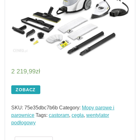
2 219,99
zł
ZOBACZ
SKU:
75e35dbc7b6b
Category:
Mopy parowe i
parownice
Tags:
castoram
,
cegła
,
wentylator
podłogowy