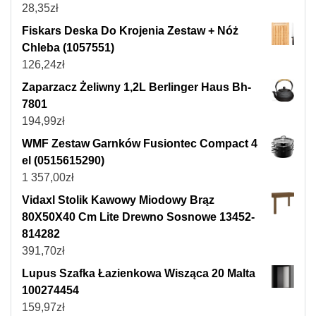
28,35
zł
Fiskars Deska Do Krojenia Zestaw + Nóż
Chleba (1057551)
126,24
zł
Zaparzacz Żeliwny 1,2L Berlinger Haus Bh-
7801
194,99
zł
WMF Zestaw Garnków Fusiontec Compact 4
el (0515615290)
1 357,00
zł
Vidaxl Stolik Kawowy Miodowy Brąz
80X50X40 Cm Lite Drewno Sosnowe 13452-
814282
391,70
zł
Lupus Szafka Łazienkowa Wisząca 20 Malta
100274454
159,97
zł