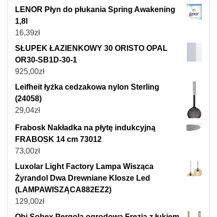
LENOR Płyn do płukania Spring Awakening
1,8l
16,39
zł
SŁUPEK ŁAZIENKOWY 30 ORISTO OPAL
OR30-SB1D-30-1
925,00
zł
Leifheit łyżka cedzakowa nylon Sterling
(24058)
29,04
zł
Frabosk Nakładka na płytę indukcyjną
FRABOSK 14 cm 73012
73,00
zł
Luxolar Light Factory Lampa Wisząca
Żyrandol Dwa Drewniane Klosze Led
(LAMPAWISZĄCA882EZ2)
129,00
zł
Obi Sobex Pergola ogrodowa Frezja z łukiem