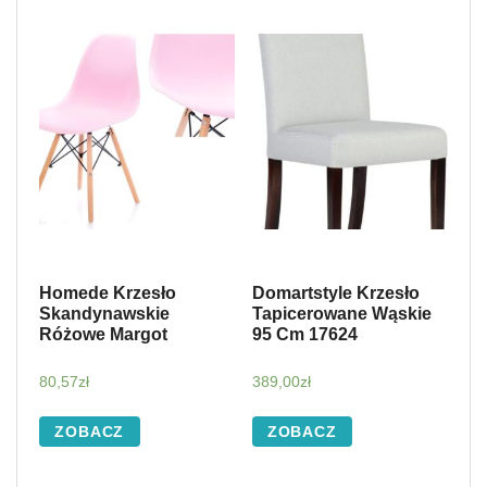
Homede Krzesło
Domartstyle Krzesło
Skandynawskie
Tapicerowane Wąskie
Różowe Margot
95 Cm 17624
80,57
zł
389,00
zł
ZOBACZ
ZOBACZ