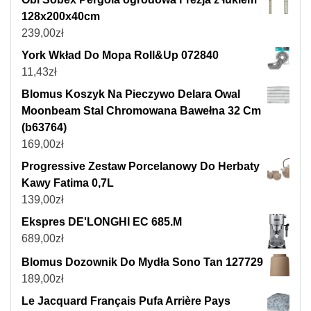
128x200x40cm
239,00
zł
York Wkład Do Mopa Roll&Up 072840
11,43
zł
Blomus Koszyk Na Pieczywo Delara Owal
Moonbeam Stal Chromowana Bawełna 32 Cm
(b63764)
169,00
zł
Progressive Zestaw Porcelanowy Do Herbaty
Kawy Fatima 0,7L
139,00
zł
Ekspres DE'LONGHI EC 685.M
689,00
zł
Blomus Dozownik Do Mydła Sono Tan 127729
189,00
zł
Le Jacquard Français Pufa Arrière Pays