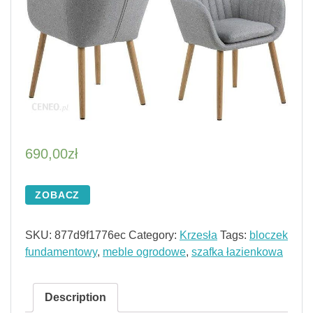
690,00
zł
ZOBACZ
SKU:
877d9f1776ec
Category:
Krzesła
Tags:
bloczek
fundamentowy
,
meble ogrodowe
,
szafka łazienkowa
Description