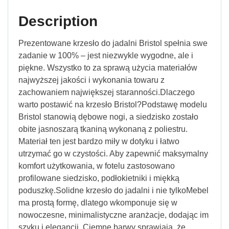
Description
Prezentowane krzesło do jadalni Bristol spełnia swe
zadanie w 100% ‒ jest niezwykle wygodne, ale i
piękne. Wszystko to za sprawą użycia materiałów
najwyższej jakości i wykonania towaru z
zachowaniem największej staranności.Dlaczego
warto postawić na krzesło Bristol?Podstawę modelu
Bristol stanowią dębowe nogi, a siedzisko zostało
obite jasnoszarą tkaniną wykonaną z poliestru.
Materiał ten jest bardzo miły w dotyku i łatwo
utrzymać go w czystości. Aby zapewnić maksymalny
komfort użytkowania, w fotelu zastosowano
profilowane siedzisko, podłokietniki i miękką
poduszkę.Solidne krzesło do jadalni i nie tylkoMebel
ma prostą formę, dlatego wkomponuje się w
nowoczesne, minimalistyczne aranżacje, dodając im
szyku i elegancji. Ciemne barwy sprawiają, że