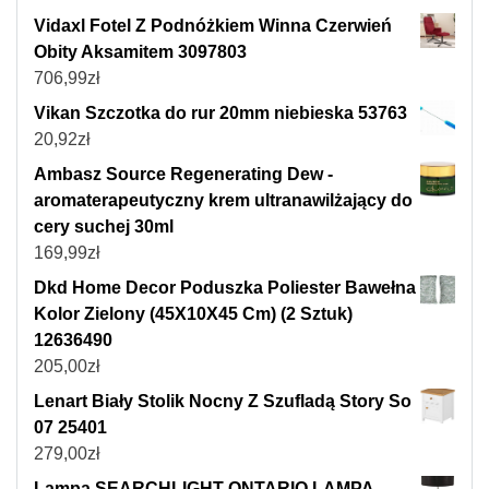
Vidaxl Fotel Z Podnóżkiem Winna Czerwień
Obity Aksamitem 3097803
706,99
zł
Vikan Szczotka do rur 20mm niebieska 53763
20,92
zł
Ambasz Source Regenerating Dew -
aromaterapeutyczny krem ultranawilżający do
cery suchej 30ml
169,99
zł
Dkd Home Decor Poduszka Poliester Bawełna
Kolor Zielony (45X10X45 Cm) (2 Sztuk)
12636490
205,00
zł
Lenart Biały Stolik Nocny Z Szufladą Story So
07 25401
279,00
zł
Lampa SEARCHLIGHT ONTARIO LAMPA