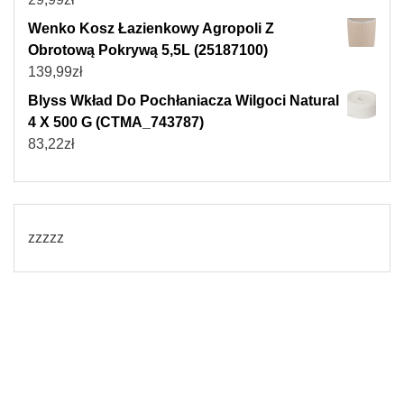
Wenko Kosz Łazienkowy Agropoli Z
Obrotową Pokrywą 5,5L (25187100)
139,99
zł
Blyss Wkład Do Pochłaniacza Wilgoci Natural
4 X 500 G (CTMA_743787)
83,22
zł
zzzzz