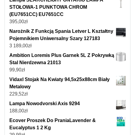
STOŁOWA-1 PUNKTOWA CHROM
(EU7651CC) EU7651CC
395,00
zł
Narożnik Z Funkcją Spania Letver L Kształtny
Pojemnikiem Uniwersalny Szary 127183
3 189,00
zł
Ambition Loremis Plus Garnek 5L Z Pokrywką
Stal Nierdzewna 21013
99,90
zł
Vidaxl Stojak Na Kwiaty 94,5x25x88cm Biały
Metalowy
229,52
zł
Lampa Nowodvorski Axis 9294
188,00
zł
Ecover Proszek Do PraniaLavender &
Eucalyptus 1 2 Kg
29,99
zł