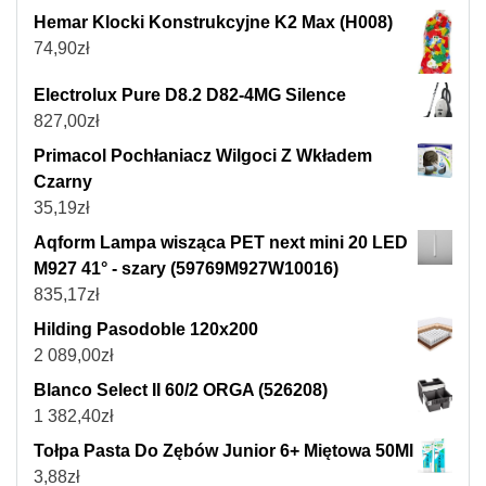
Hemar Klocki Konstrukcyjne K2 Max (H008)
74,90
zł
Electrolux Pure D8.2 D82-4MG Silence
827,00
zł
Primacol Pochłaniacz Wilgoci Z Wkładem
Czarny
35,19
zł
Aqform Lampa wisząca PET next mini 20 LED
M927 41° - szary (59769M927W10016)
835,17
zł
Hilding Pasodoble 120x200
2 089,00
zł
Blanco Select II 60/2 ORGA (526208)
1 382,40
zł
Tołpa Pasta Do Zębów Junior 6+ Miętowa 50Ml
3,88
zł