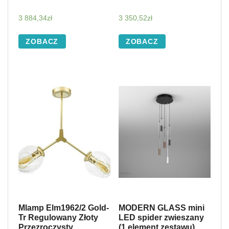
3 884,34
zł
3 350,52
zł
ZOBACZ
ZOBACZ
Mlamp Elm1962/2 Gold-
MODERN GLASS mini
Tr Regulowany Złoty
LED spider zwieszany
Przezroczysty
(1 element zestawu)