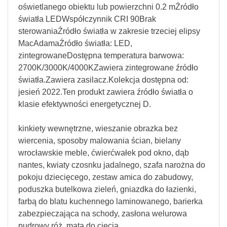
oświetlanego obiektu lub powierzchni 0.2 mŹródło
światła LEDWspółczynnik CRI 90Brak
sterowaniaŹródło światła w zakresie trzeciej elipsy
MacAdamaŹródło światła: LED,
zintegrowaneDostępna temperatura barwowa:
2700K/3000K/4000KZawiera zintegrowane źródło
światła.Zawiera zasilacz.Kolekcja dostępna od:
jesień 2022.Ten produkt zawiera źródło światła o
klasie efektywności energetycznej D.
kinkiety wewnętrzne, wieszanie obrazka bez
wiercenia, sposoby malowania ścian, bielany
wrocławskie meble, ćwierćwałek pod okno, dąb
nantes, kwiaty czosnku jadalnego, szafa narożna do
pokoju dziecięcego, zestaw amica do zabudowy,
poduszka butelkowa zieleń, gniazdka do łazienki,
farbą do blatu kuchennego laminowanego, barierka
zabezpieczająca na schody, zasłona welurowa
pudrowy róż, mata do cięcia