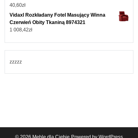
40,60
zł
Vidaxl Rozkładany Fotel Masujący Winna
Czerwień Obity Tkaniną 8974321
1 008,42
zł
zzzzz
© 2026
Meble dla Ciebie
Powered by WordPress