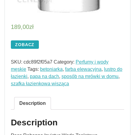
189,00
zł
ZOBACZ
SKU:
cdc89f2f05a7
Category:
Perfumy i wody
męskie
Tags:
betoniarka
,
farba elewacyjna
,
lustro do
łazienki
,
papa na dach
,
sposób na mrówki w domu
,
szafka łazienkowa wisząca
Description
Description