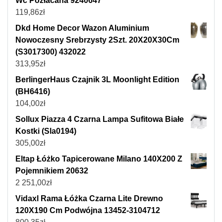
Wc Pozłacana 9240647
119,86
zł
Dkd Home Decor Wazon Aluminium
Nowoczesny Srebrzysty 2Szt. 20X20X30Cm
(S3017300) 432022
313,95
zł
BerlingerHaus Czajnik 3L Moonlight Edition
(BH6416)
104,00
zł
Sollux Piazza 4 Czarna Lampa Sufitowa Białe
Kostki (Sla0194)
305,00
zł
Eltap Łóżko Tapicerowane Milano 140X200 Z
Pojemnikiem 20632
2 251,00
zł
Vidaxl Rama Łóżka Czarna Lite Drewno
120X190 Cm Podwójna 13452-3104712