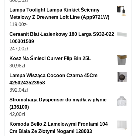
800,35
zł
Lampa Toolight Lampa Kinkiet Ścienny
Metalowy Z Drewnem Loft Line (App9721W)
119,00
zł
Cersanit Blat Łazienkowy 180 Larga S932-022
100301509
247,00
zł
Kosz Na Śmieci Curver Flip Bin 25L
30,98
zł
Lampa Wisząca Cocoon Czarna 45Cm
4250243523958
392,04
zł
Stromshaga Dyspenser do mydła w płynie
(136100)
42,00
zł
Komoda Bello Z Lamelowymi Frontami 104
Cm Biała Ze Złotymi Nogami 128003