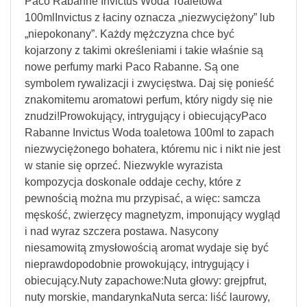
Paco Rabanne Invictus Woda Toaletowa
100mlInvictus z łaciny oznacza „niezwyciężony” lub
„niepokonany”. Każdy mężczyzna chce być
kojarzony z takimi określeniami i takie właśnie są
nowe perfumy marki Paco Rabanne. Są one
symbolem rywalizacji i zwycięstwa. Daj się ponieść
znakomitemu aromatowi perfum, który nigdy się nie
znudzi!Prowokujący, intrygujący i obiecującyPaco
Rabanne Invictus Woda toaletowa 100ml to zapach
niezwyciężonego bohatera, któremu nic i nikt nie jest
w stanie się oprzeć. Niezwykle wyrazista
kompozycja doskonale oddaje cechy, które z
pewnością można mu przypisać, a więc: samcza
męskość, zwierzęcy magnetyzm, imponujący wygląd
i nad wyraz szczera postawa. Nasycony
niesamowitą zmysłowością aromat wydaje się być
nieprawdopodobnie prowokujący, intrygujący i
obiecujący.Nuty zapachowe:Nuta głowy: grejpfrut,
nuty morskie, mandarynkaNuta serca: liść laurowy,