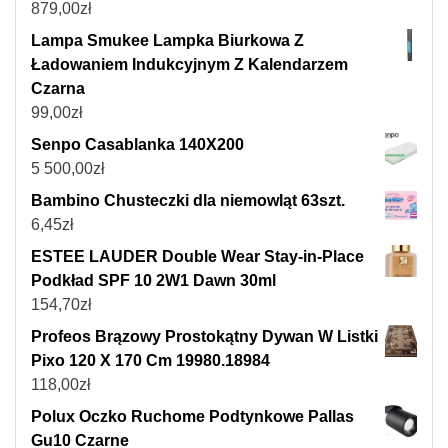
879,00
zł
Lampa Smukee Lampka Biurkowa Z
Ładowaniem Indukcyjnym Z Kalendarzem
Czarna
99,00
zł
Senpo Casablanka 140X200
5 500,00
zł
Bambino Chusteczki dla niemowląt 63szt.
6,45
zł
ESTEE LAUDER Double Wear Stay-in-Place
Podkład SPF 10 2W1 Dawn 30ml
154,70
zł
Profeos Brązowy Prostokątny Dywan W Listki
Pixo 120 X 170 Cm 19980.18984
118,00
zł
Polux Oczko Ruchome Podtynkowe Pallas
Gu10 Czarne