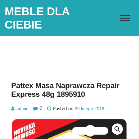
Skip
MEBLE DLA
to
content
CIEBIE
Pattex Masa Naprawcza Repair
Express 48g 1895910
Posted on
0
admin
20 lutego 2016