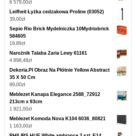
6 579,00
zł
Leifheit Łyżka cedzakowa Proline (03052)
39,00
zł
Sepio Rio Brick Mydelniczka 10Mydriobrick
584605
19,89
zł
Narożnik Talaba Zaria Lewy 61161
4 898,48
zł
Dekoria.Pl Obraz Na Płótnie Yellow Abstract
35 X 50 Cm
89,00
zł
Meblezet Kanapa Elegance 2588_72912
213cm x 93cm
1 921,00
zł
Meblezet Komoda Nova K104 6036_80821
1 163,00
zł
PHILIPS HUE White ambiance 2 szt. E14