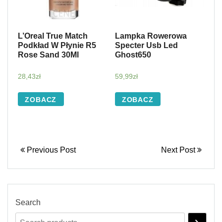
L’Oreal True Match
Lampka Rowerowa
Podkład W Płynie R5
Specter Usb Led
Rose Sand 30Ml
Ghost650
28,43
zł
59,99
zł
ZOBACZ
ZOBACZ
Previous Post
Next Post
Search