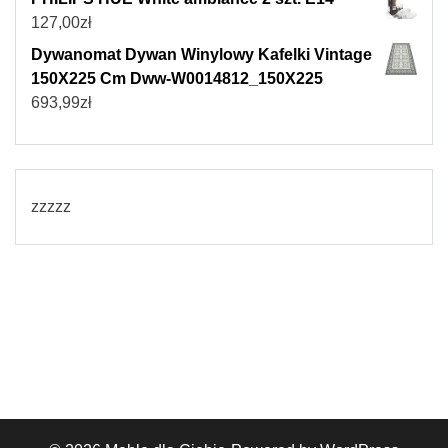
127,00
zł
Dywanomat Dywan Winylowy Kafelki Vintage
150X225 Cm Dww-W0014812_150X225
693,99
zł
zzzzz