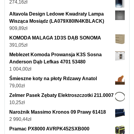
274,16
zł
Altavola Design Ledowe Kwadraty Lampa
Wisząca Mosiądz (LA079X80IN4KBLACK)
909,89
zł
KOMODA MALAGA 1D3S DĄB SONOMA
391,05
zł
Meblezet Komoda Prowansja K3S Sosna
Anderson Dąb Lefkas 4701 53480
1 004,00
zł
Śmieszne koty na płoty Rdzawy Anatol
79,00
zł
Zelmer Pasek Zębaty Elektroszczotki 211.0007
10,25
zł
Narożnik Massimo Kronos 09 Prawy 61418
2 990,44
zł
Pramac PX8000 AVRPK452SXB000