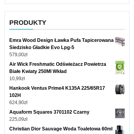
PRODUKTY
Emra Wood Design Ławka Pufa Tapicerowana
Siedzisko Gładkie Evo Lpg-5
579,00
zł
Air Wick Freshmatic Odświeżacz Powietrza
Białe Kwiaty 250Ml Wkład
10,99
zł
Hankook Ventus Prime4 K135A 225/65R17
102H
624,90
zł
Aquaform Squares 3701102 Czarny
225,09
zł
Christian Dior Sauvage Woda Toaletowa 60ml