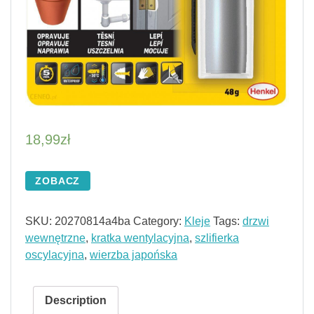
18,99
zł
ZOBACZ
SKU:
20270814a4ba
Category:
Kleje
Tags:
drzwi
wewnętrzne
,
kratka wentylacyjna
,
szlifierka
oscylacyjna
,
wierzba japońska
Description