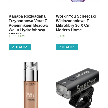
Kanapa Rozkładana
Worki4You Ściereczki
Trzyosobowa Verat Z
Wielozadaniowe Z
Pojemnikiem Beżowa
Mikrofibry 30 X Cm
Welur Hydrofobowy
Modern Home
127424
1 699,00
zł
7,99
zł
ZOBACZ
ZOBACZ