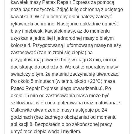
kawałek masy Pattex Repair Express za pomocą
noża bądź nożyczek. Zdjąć folię ochronną z uciętego
kawałka.3. W celu ochrony dłoni należy założyć
rękawiczki ochronne. Następnie dokładnie ugnieść
biały i niebieski kawałek masy, aż do momentu
uzyskania jednolitej i jednorodnej masy o białym
kolorze.4. Przygotowaną i uformowaną masę należy
zastosować (zanim zrobi się ciepła) na
przygotowaną powierzchnię w ciągu 3 min, mocno
dociskając do podłoża.5. Wzrost temperatury masy
świadczy o tym, że materiał zaczyna się utwardzać.
Po około 5 minutach (w temp. około +23°C) masa
Pattex Repair Express ulega utwardzeniu.6. Po
około 15 min od zastosowania masa może być
szlifowana, wiercona, polerowana oraz malowana.7.
Całkowite utwardzenie masy następuje po 24
godzinach (bez żadnego obciążania) od momentu
aplikacji.8. Bezpośrednio po zakończonej pracy
umyć ręce ciepłą wodą i mydłem.