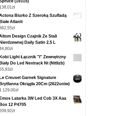
Spruce (19315)
138,01
zł
Actona Biurko Z Szeroką Szufladą
Białe Atlanti
862,55
zł
Altom Design Czajnik Ze Stali
Nierdzewnej Daily Satin 2,5 L
44,80
zł
Kobi Light Łącznik "I" Zewnętrzny
Biały Do Led Nextrack Nt (Nttlizb)
55,93
zł
Le Creuset Garnek Signature
Brytfanna Okrągła 20Cm (2622uniw)
1 129,00
zł
Emos Latarka 3W Led Cob 3X Aaa
Box 12 P4705
209,92
zł