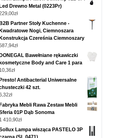
Led Drewno Metal (0223Pr)
229,00
zł
B2B Partner Stoły Kuchenne -
Kwadratowe Nogi, Ciemnoszara
Konstrukcja Czereśnia Ciemnoszary
587,94
zł
DONEGAL Bawełniane rękawiczki
kosmetyczne Body and Care 1 para
10,36
zł
Presto! Antibacterial Uniwersalne
chusteczki 42 szt.
6,32
zł
Fabryka Mebli Rawa Zestaw Mebli
Sferia 01P Dąb Sonoma
1 410,90
zł
Sollux Lampa wisząca PASTELO 3P
czarna (SL.0471)