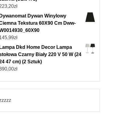
223,20
zł
Dywanomat Dywan Winylowy
Ciemna Tekstura 60X90 Cm Dww-
W0014930_60X90
145,99
zł
Lampa Dkd Home Decor Lampa
stołowa Czarny Biały 220 V 50 W (24
24 47 cm) (2 Sztuk)
390,00
zł
zzzzz