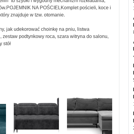
lfin” to szybki i wygodny mechanizm rozkładania,
gów.POJEMNIK NA POŚCIELKomplet pościeli, koce i
óry znajduje w tzw. otomanie.
ny, jak udekorować choinkę na pniu, listwa
, zestaw podtynkowy roca, szara witryna do salonu,
y stół