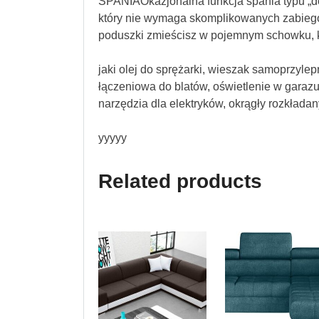
SPANIAOkazjonalna funkcja spania typu „de
który nie wymaga skomplikowanych zabie
poduszki zmieścisz w pojemnym schowku, kt
jaki olej do sprężarki, wieszak samoprzylep
łączeniowa do blatów, oświetlenie w garazu
narzędzia dla elektryków, okrągły rozkładan
yyyyy
Related products