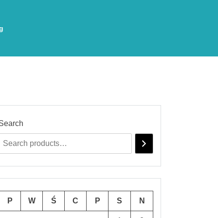
g
Search
P
W
Ś
C
P
S
N