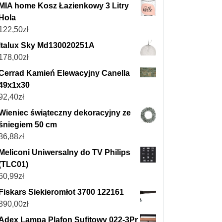
MIA home Kosz Łazienkowy 3 Litry
Hola
122,50
zł
Italux Sky Md130020251A
178,00
zł
Cerrad Kamień Elewacyjny Canella
49x1x30
92,40
zł
Wieniec świąteczny dekoracyjny ze
śniegiem 50 cm
86,88
zł
Meliconi Uniwersalny do TV Philips
(TLC01)
60,99
zł
Fiskars Siekieromłot 3700 122161
390,00
zł
Adex Lampa Plafon Sufitowy 022-3Pr