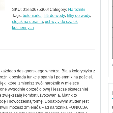
SKU:
01ea0675360f
Category:
Narożniki
Tags:
betoniarka
,
filtr do wody
,
filtry do wody
,
stojak na ubrania
,
uchwyty do szafek
kuchennych
każdego designerskiego wnętrza. Biała kolorystyka z
rożnik posiada funkcję spania i pojemnik na pościel.
ęki której zmienisz swój narożnik w miejsce
one wygodnie oprzeć głowę i jeszcze skuteczniej
 zwiększają komfort użytkowania. Matrix to
ygodę i nowoczesną formę. Dodatkowym atutem jest
j chwili możesz zmienić układ narożnika.FUNKCJA