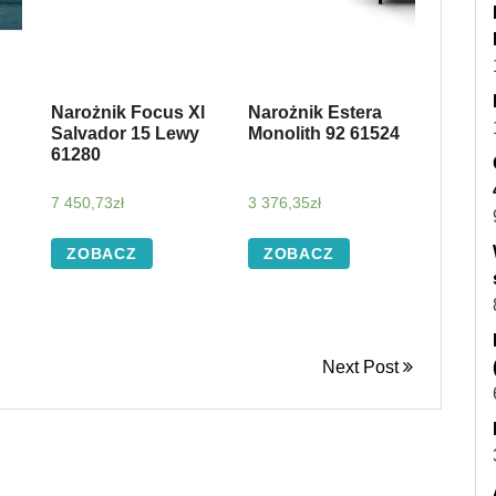
Narożnik Focus Xl
Narożnik Estera
Salvador 15 Lewy
Monolith 92 61524
61280
7 450,73
zł
3 376,35
zł
ZOBACZ
ZOBACZ
Next Post