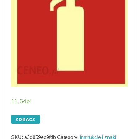
11,64
zł
ZOBACZ
SKU:
a3d859ec9fdb
Category:
Instrukcje i znaki