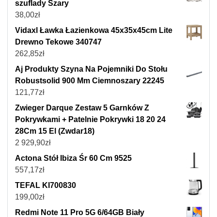
szuflady Szary
38,00
zł
Vidaxl Ławka Łazienkowa 45x35x45cm Lite
Drewno Tekowe 340747
262,85
zł
Aj Produkty Szyna Na Pojemniki Do Stołu
Robustsolid 900 Mm Ciemnoszary 22245
121,77
zł
Zwieger Darque Zestaw 5 Garnków Z
Pokrywkami + Patelnie Pokrywki 18 20 24
28Cm 15 El (Zwdar18)
2 929,90
zł
Actona Stół Ibiza Śr 60 Cm 9525
557,17
zł
TEFAL KI700830
199,00
zł
Redmi Note 11 Pro 5G 6/64GB Biały