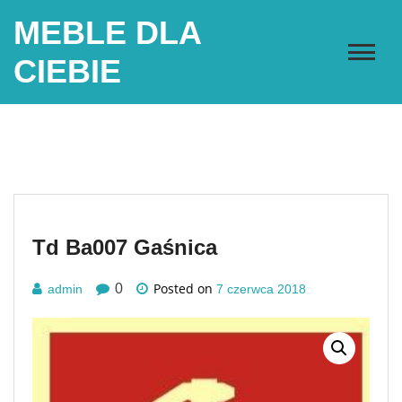
Skip
MEBLE DLA
to
content
CIEBIE
Td Ba007 Gaśnica
Posted on
0
admin
7 czerwca 2018