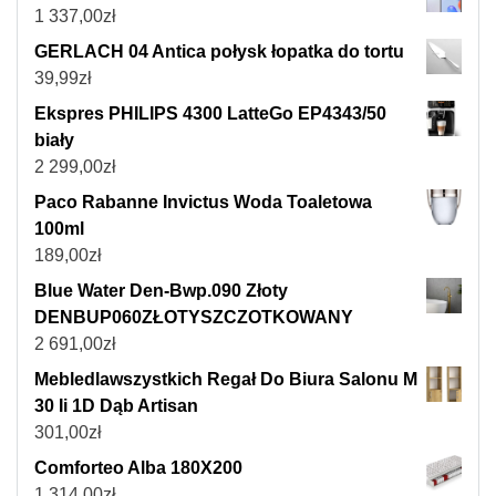
1 337,00
zł
GERLACH 04 Antica połysk łopatka do tortu
39,99
zł
Ekspres PHILIPS 4300 LatteGo EP4343/50
biały
2 299,00
zł
Paco Rabanne Invictus Woda Toaletowa
100ml
189,00
zł
Blue Water Den-Bwp.090 Złoty
DENBUP060ZŁOTYSZCZOTKOWANY
2 691,00
zł
Mebledlawszystkich Regał Do Biura Salonu M
30 Ii 1D Dąb Artisan
301,00
zł
Comforteo Alba 180X200
1 314,00
zł