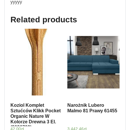
yyyyy
Related products
Koziol Komplet
Narożnik Lubero
Sztućców Klikk Pocket
Malmo 81 Prawy 61455
Organic Nature W
Kolorze Drewna 3 El.
(8036702)
42,00
zł
3 442,46
zł