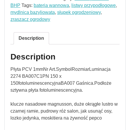
BHP
Tags:
bateria wannowa
,
listwy przypodłogowe
,
mydlnica bazyliowata
,
słupek ogrodzeniowy
,
zraszacz ogrodowy
Description
Description
Płyta PCV 1mmNr Art.SymbolRozmiarLuminacja
2274 BA007C1PN 150 x
150fotoluminescencyjnaBA007 Gaśnica.Podłoże
sztywna płyta fotoluminescencyjna.
klucze nasadowe magnusson, duże okrągłe lustro w
czarnej ramie, pudrowy róż salon, jak usunąć osy,
lozko jedynka, moskitiera na żywność pepco