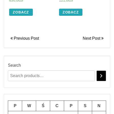
630,00
zł
121,00
zł
ZOBACZ
ZOBACZ
Previous Post
Next Post
Search
P
W
Ś
C
P
S
N