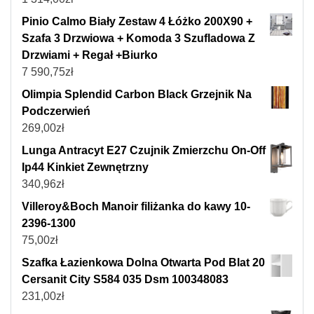
Pinio Calmo Biały Zestaw 4 Łóżko 200X90 +
Szafa 3 Drzwiowa + Komoda 3 Szufladowa Z
Drzwiami + Regał +Biurko
7 590,75
zł
Olimpia Splendid Carbon Black Grzejnik Na
Podczerwień
269,00
zł
Lunga Antracyt E27 Czujnik Zmierzchu On-Off
Ip44 Kinkiet Zewnętrzny
340,96
zł
Villeroy&Boch Manoir filiżanka do kawy 10-
2396-1300
75,00
zł
Szafka Łazienkowa Dolna Otwarta Pod Blat 20
Cersanit City S584 035 Dsm 100348083
231,00
zł